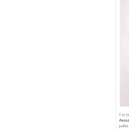
T IV 5
Peint
Juille