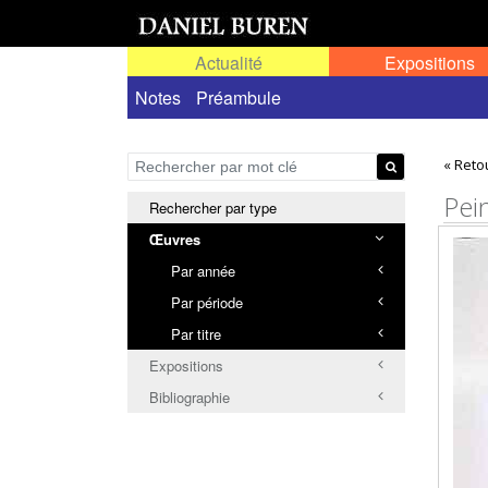
Actualité
Expositions
Œuvres permanentes dans l'espace public ou
Notes
Préambule
« Reto
Pei
Rechercher par type
Œuvres
Par année
Par période
Par titre
Expositions
Bibliographie