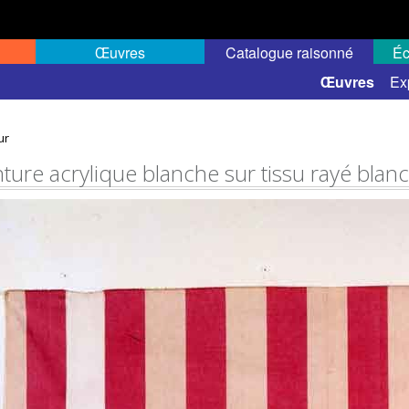
Œuvres
Catalogue raisonné
Éc
 semi-public
Œuvres
Ex
ur
nture acrylique blanche sur tissu rayé blan