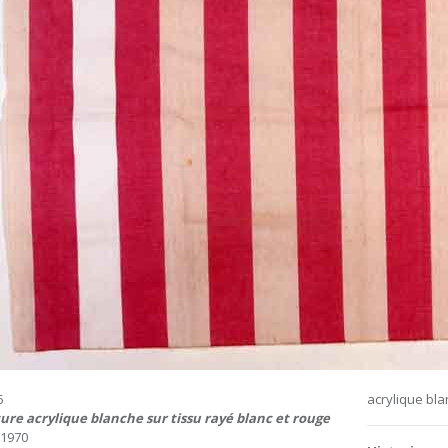
6
acrylique bla
ure acrylique blanche sur tissu rayé blanc et rouge
t 1970