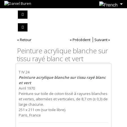
« Retour
« Précédent
Suivant »
Peinture acrylique blanche sur
tissu rayé blanc et vert
T IV 24
Peinture acrylique blanche sur tissu rayé blanc
et vert
Avril 1970
Peinture sur toile de coton tissé à rayures blanches
et vertes, alternées et verticales, de 8,7 cm (± 0,3) de
large chacune.
251 x 211 cm (sur toile libre).
Paris, France