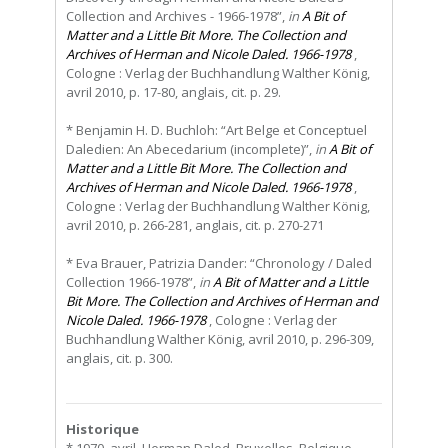
Collection and Archives - 1966-1978”,
in
A Bit of
Matter and a Little Bit More. The Collection and
Archives of Herman and Nicole Daled. 1966-1978
,
Cologne : Verlag der Buchhandlung Walther König,
avril 2010, p. 17-80, anglais, cit. p. 29.
* Benjamin H. D. Buchloh: “Art Belge et Conceptuel
Daledien: An Abecedarium (incomplete)”,
in
A Bit of
Matter and a Little Bit More. The Collection and
Archives of Herman and Nicole Daled. 1966-1978
,
Cologne : Verlag der Buchhandlung Walther König,
avril 2010, p. 266-281, anglais, cit. p. 270-271
* Eva Brauer, Patrizia Dander: “Chronology / Daled
Collection 1966-1978”,
in
A Bit of Matter and a Little
Bit More. The Collection and Archives of Herman and
Nicole Daled. 1966-1978
, Cologne : Verlag der
Buchhandlung Walther König, avril 2010, p. 296-309,
anglais, cit. p. 300.
Historique
* 1970, avril, Herman Daled, Bruxelles, Belgique