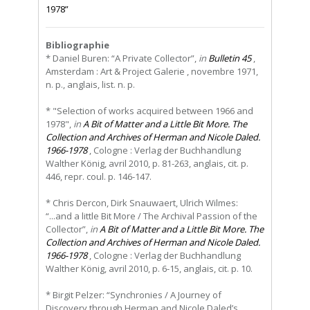
1978”
Bibliographie
* Daniel Buren: “A Private Collector”,
in
Bulletin 45
,
Amsterdam : Art & Project Galerie , novembre 1971,
n. p., anglais, list. n. p.
* "Selection of works acquired between 1966 and
1978",
in
A Bit of Matter and a Little Bit More. The
Collection and Archives of Herman and Nicole Daled.
1966-1978
, Cologne : Verlag der Buchhandlung
Walther König, avril 2010, p. 81-263, anglais, cit. p.
446, repr. coul. p. 146-147.
* Chris Dercon, Dirk Snauwaert, Ulrich Wilmes:
“...and a little Bit More / The Archival Passion of the
Collector”,
in
A Bit of Matter and a Little Bit More. The
Collection and Archives of Herman and Nicole Daled.
1966-1978
, Cologne : Verlag der Buchhandlung
Walther König, avril 2010, p. 6-15, anglais, cit. p. 10.
* Birgit Pelzer: “Synchronies / A Journey of
Discovery through Herman and Nicole Daled’s