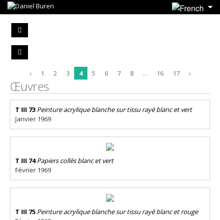
‹
1
2
3
4
5
6
7
8
...
16
17
›
Œuvres
T III 73
Peinture acrylique blanche sur tissu rayé blanc et vert
Janvier 1969
T III 74
Papiers collés blanc et vert
Février 1969
T III 75
Peinture acrylique blanche sur tissu rayé blanc et rouge