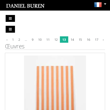
‹
1
2
...
9
10
11
12
13
14
15
16
17
›
Œuvres