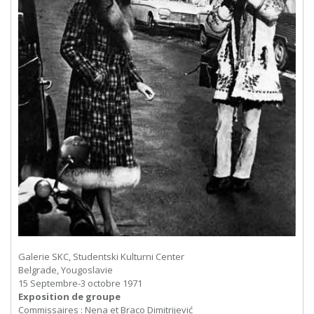
Galerie SKC, Studentski Kulturni Center
Belgrade, Yougoslavie
15 Septembre-3 octobre 1971
Exposition de groupe
Commissaires : Nena et Braco Dimitrijević