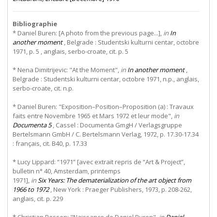
Bibliographie
* Daniel Buren: [A photo from the previous page...],
in
In
another moment
, Belgrade : Studentski kulturni centar, octobre
1971, p. 5 , anglais, serbo-croate, cit. p. 5
* Nena Dimitrijevic: "At the Moment",
in
In another moment
,
Belgrade : Studentski kulturni centar, octobre 1971, n.p., anglais,
serbo-croate, cit. n.p.
* Daniel Buren: "Exposition–Position–Proposition (a) : Travaux
faits entre Novembre 1965 et Mars 1972 et leur mode",
in
Documenta 5
, Cassel : Documenta GmgH / Verlagsgruppe
Bertelsmann GmbH / C. Bertelsmann Verlag, 1972, p. 17.30-17.34
: français, cit. B40, p. 17.33
*
Lucy
Lippard:
“1971”
[avec
extrait
repris
de
“Art
&
Project”,
bulletin
n°
40,
Amsterdam,
printemps
1971],
in
Six Years: The dematerialization of the art object from
1966 to 1972
, New York : Praeger Publishers, 1973, p. 208-262,
anglais, cit. p. 229