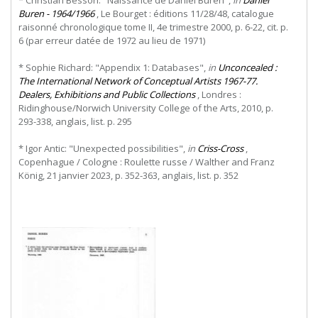
* Christian Besson: "Naissance de Daniel Buren",
in
Daniel
Buren - 1964/1966
, Le Bourget : éditions 11/28/48, catalogue
raisonné chronologique tome II, 4e trimestre 2000, p. 6-22, cit. p.
6 (par erreur datée de 1972 au lieu de 1971)
* Sophie Richard: "Appendix 1: Databases",
in
Unconcealed :
The International Network of Conceptual Artists 1967-77.
Dealers, Exhibitions and Public Collections
, Londres :
Ridinghouse/Norwich University College of the Arts, 2010, p.
293-338, anglais, list. p. 295
* Igor Antic: "Unexpected possibilities",
in
Criss-Cross
,
Copenhague / Cologne : Roulette russe / Walther and Franz
König, 21 janvier 2023, p. 352-363, anglais, list. p. 352