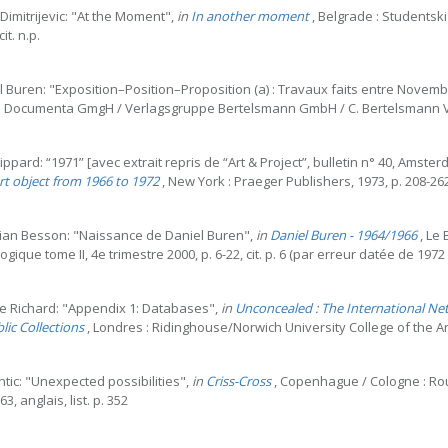
Dimitrijevic: "At the Moment",
in
In another moment
, Belgrade : Studentski 
it. n.p.
l Buren: "Exposition–Position–Proposition (a) : Travaux faits entre Novem
: Documenta GmgH / Verlagsgruppe Bertelsmann GmbH / C. Bertelsmann Verlag,
Lippard: “1971” [avec extrait repris de “Art & Project”, bulletin n° 40, Amst
art object from 1966 to 1972
, New York : Praeger Publishers, 1973, p. 208-262, 
tian Besson: "Naissance de Daniel Buren",
in
Daniel Buren - 1964/1966
, Le 
gique tome II, 4e trimestre 2000, p. 6-22, cit. p. 6 (par erreur datée de 1972
e Richard: "Appendix 1: Databases",
in
Unconcealed : The International Net
lic Collections
, Londres : Ridinghouse/Norwich University College of the Arts,
Antic: "Unexpected possibilities",
in
Criss-Cross
, Copenhague / Cologne : Roul
63, anglais, list. p. 352