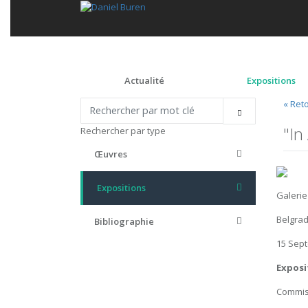
Actualité
Expositions
« Ret
"In
Rechercher par type
Œuvres
Expositions
Galerie
Belgrad
Bibliographie
15 Sept
Exposi
Commiss