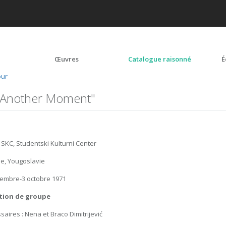
Œuvres
Catalogue raisonné
É
our
 Another Moment"
 SKC, Studentski Kulturni Center
e, Yougoslavie
embre-3 octobre 1971
tion de groupe
aires : Nena et Braco Dimitrijević