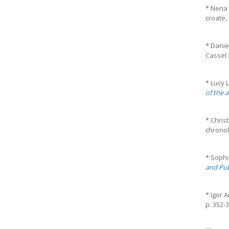
* Nena 
croate, c
* Danie
Cassel 
* Lucy 
of the 
* Chris
chronolo
* Sophi
and Pub
* Igor 
p. 352-3