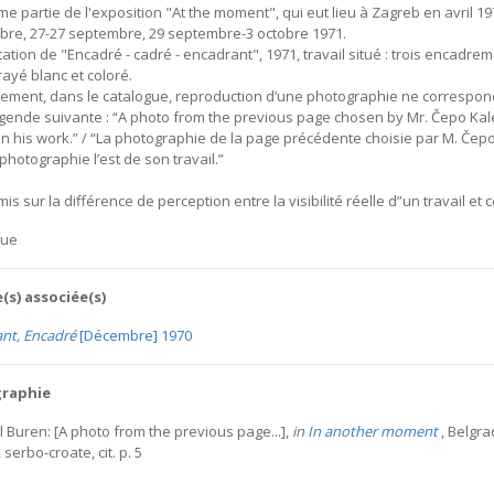
e partie de l'exposition "At the moment", qui eut lieu à Zagreb en avril 197
re, 27-27 septembre, 29 septembre-3 octobre 1971.
ation de "Encadré - cadré - encadrant", 1971, travail situé : trois encadr
rayé blanc et coloré.
lement, dans le catalogue, reproduction d’une photographie ne corresp
égende suivante : “A photo from the previous page chosen by Mr. Čepo Kale
n his work.” / “La photographie de la page précédente choisie par M. Čepo
photographie l’est de son travail.”
mis sur la différence de perception entre la visibilité réelle d”un travail e
gue
(s) associée(s)
nt, Encadré
[Décembre] 1970
graphie
l Buren: [A photo from the previous page...],
in
In another moment
, Belgra
 serbo-croate, cit. p. 5