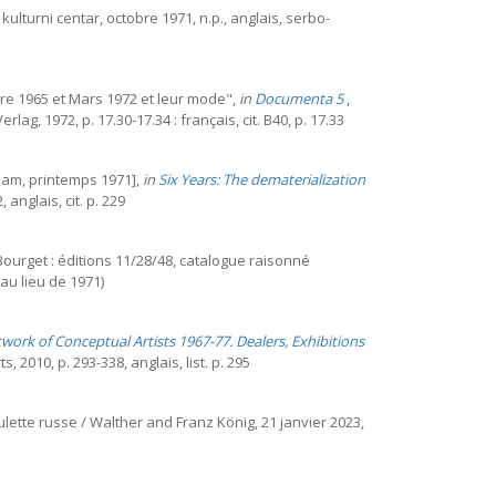
kulturni centar, octobre 1971, n.p., anglais, serbo-
bre 1965 et Mars 1972 et leur mode",
in
Documenta 5
,
 1972, p. 17.30-17.34 : français, cit. B40, p. 17.33
erdam, printemps 1971],
in
Six Years: The dematerialization
anglais, cit. p. 229
Bourget : éditions 11/28/48, catalogue raisonné
 au lieu de 1971)
work of Conceptual Artists 1967-77. Dealers, Exhibitions
 2010, p. 293-338, anglais, list. p. 295
ette russe / Walther and Franz König, 21 janvier 2023,