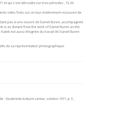
1 et qui s'est déroulée sur trois périodes ; 15-20
ements vides fixés sur un mur entièrement recouvert de
ondant pas à une oeuvre de Daniel Buren, accompagnée
b is as distant from the work of Daniel Buren as the
 Kaleb est aussi éloignée du travail de Daniel Buren
t celle de sa représentation photographique.
de : Studentski kulturni centar, octobre 1971, p. 5 ,