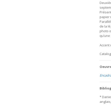
Deuxièm
septemb
Présent
papier 
Parallè
de la l
photo o
qu’une 
Accent 
Catalo
Oeuvre
Encadra
Biblio
* Danie
anglais,