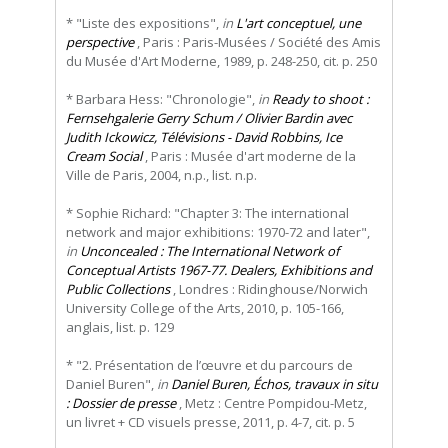
* "Liste des expositions",
in
L'art conceptuel, une
perspective
, Paris : Paris-Musées / Société des Amis
du Musée d'Art Moderne, 1989, p. 248-250, cit. p. 250
* Barbara Hess: "Chronologie",
in
Ready to shoot :
Fernsehgalerie Gerry Schum / Olivier Bardin avec
Judith Ickowicz, Télévisions - David Robbins, Ice
Cream Social
, Paris : Musée d'art moderne de la
Ville de Paris, 2004, n.p., list. n.p.
* Sophie Richard: "Chapter 3: The international
network and major exhibitions: 1970-72 and later",
in
Unconcealed : The International Network of
Conceptual Artists 1967-77. Dealers, Exhibitions and
Public Collections
, Londres : Ridinghouse/Norwich
University College of the Arts, 2010, p. 105-166,
anglais, list. p. 129
* "2. Présentation de l’œuvre et du parcours de
Daniel Buren",
in
Daniel Buren, Échos, travaux in situ
: Dossier de presse
, Metz : Centre Pompidou-Metz,
un livret + CD visuels presse, 2011, p. 4-7, cit. p. 5