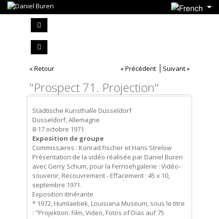
« Retour
« Précédent
Suivant »
"Prospect 71. Projection"
Städtische Kunsthalle Düsseldorf
Düsseldorf, Allemagne
8-17 octobre 1971
Exposition de groupe
Commissaires : Konrad Fischer et Hans Strelow
Présentation de la vidéo réalisée par Daniel Buren
avec Gerry Schum, pour la Fernsehgalerie : Vidéo-
souvenir, Recouvrement - Effacement : 45 x 10,
septembre 1971.
Exposition itinérante
* 1972, Humlaebek, Louisiana Museum, sous le titre
: "Projektion. Film, Video, Fotos of Dias auf 75