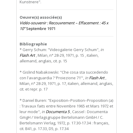
Kunstnere".
Oeuvre(s) associée(s)
Vidéo-souvenir : Recouvrement – Effacement : 45 x
10”
Septembre 1971
Bibliographie
* Gerry Schum: "Videogalerie Gerry Schum",
in
Flash Art
, Milan, n° 28-29, 1971, p. 15 , italien,
allemand, anglais, cit. p. 15
* Gislind Nabakowski: "Che cosa sta succedendo
con l'avanguardia ? ‘Proiezione 71’",
in
Flash Art
,
Milan, n° 28-29, 1971, p. 17, italien, allemand, anglais,
cit. et repr. p. 17
* Daniel Buren: "Exposition–Position–Proposition (a)
: Travaux faits entre Novembre 1965 et Mars 1972 et
leur mode",
in
Documenta 5
, Cassel : Documenta
GmgH / Verlagsgruppe Bertelsmann GmbH / C.
Bertelsmann Verlag, 1972, p. 17.30-17.34 : français,
cit. B41, p. 17.33, D5, p. 17.34