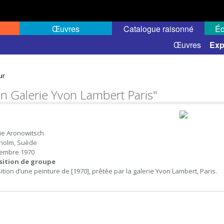
Œuvres
Catalogue raisonné
Éc
elles
Expositions de groupe
Œuvres
Exp
ur
an Galerie Yvon Lambert Paris"
ie Aronowitsch
holm, Suède
embre 1970
sition de groupe
ition d’une peinture de [1970], prêtée par la galerie Yvon Lambert, Paris.