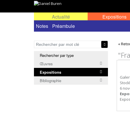
Actualité
Expositions
Toutes les expositions
Notes
Préambule
Expositions personn
« Reto
"Fr
Rechercher par type
Œuvres
Expositions
Galer
Bibliographie
Stock
6 nov
Expo
Expos