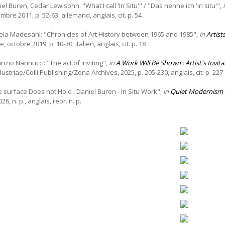
el Buren, Cedar Lewisohn: "What I call 'In Situ'" / "Das nenne ich 'in situ'",
bre 2011, p. 52-63, allemand, anglais, cit. p. 54
ela Madesani: "Chronicles of Art History between 1965 and 1985",
in
Artist
e, octobre 2019, p. 10-30, italien, anglais, cit. p. 18
rizio Nannucci: "The act of inviting",
in
A Work Will Be Shown : Artist's Inv
ustriae/Colli Publishing/Zona Archives, 2025, p. 205-230, anglais, cit. p. 227
e surface Does not Hold : Daniel Buren - In Situ Work",
in
Quiet Modernism
26, n. p., anglais, repr. n. p.