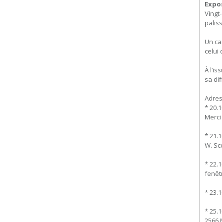
Expo
Vingt
paliss
Un ca
celui
À l’i
sa di
Adres
* 20.
Merci
* 21.
W. Sco
* 22.
fenêt
* 23.1
* 25.
2566 