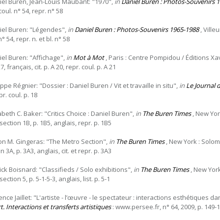
iel Buren, Jean-Louis Maubant: "1970",
in
Daniel Buren : Photos-Souvenirs 
coul. n° 54, repr. n° 58
iel Buren: "Légendes",
in
Daniel Buren : Photos-Souvenirs 1965-1988
, Villeu
n° 54, repr. n. et bl. n° 58
iel Buren: "Affichage",
in
Mot à Mot
, Paris : Centre Pompidou / Éditions Xavi
7, français, cit. p. A 20, repr. coul. p. A 21
ippe Régnier: "Dossier : Daniel Buren / Vit et travaille in situ",
in
Le Journal 
pr. coul. p. 18
abeth C. Baker: "Critics Choice : Daniel Buren",
in
The Buren Times
, New Yor
section 1B, p. 1B5, anglais, repr. p. 1B5
son M. Gingeras: "The Metro Section",
in
The Buren Times
, New York : Solom
n 3A, p. 3A3, anglais, cit. et repr. p. 3A3
ick Boisnard: "Classifieds / Solo exhibitions",
in
The Buren Times
, New York
section 5, p. 5-1-5-3, anglais, list. p. 5-1
ence Jaillet: "L'artiste - l’œuvre - le spectateur : interactions esthétiques 
rt. Interactions et transferts artistiques
: www.persee.fr, n° 64, 2009, p. 149-15