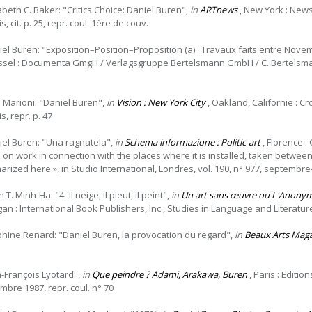
abeth C. Baker: "Critics Choice: Daniel Buren",
in
ARTnews
, New York : Newsw
s, cit. p. 25, repr. coul. 1ère de couv.
iel Buren: "Exposition–Position–Proposition (a) : Travaux faits entre Nov
ssel : Documenta GmgH / Verlagsgruppe Bertelsmann GmbH / C. Bertelsmann Ve
 Marioni: "Daniel Buren",
in
Vision : New York City
, Oakland, Californie : C
s, repr. p. 47
iel Buren: "Una ragnatela",
in
Schema informazione : Politic-art
, Florence : 
 on work in connection with the places where it is installed, taken betwee
ized here », in Studio International, Londres, vol. 190, n° 977, septembre-oc
h T. Minh-Ha: "4- Il neige, il pleut, il peint",
in
Un art sans œuvre ou L'Anonym
an : International Book Publishers, Inc., Studies in Language and Literature, 
phine Renard: "Daniel Buren, la provocation du regard",
in
Beaux Arts Mag
n-François Lyotard: ,
in
Que peindre ? Adami, Arakawa, Buren
, Paris : Edition
mbre 1987, repr. coul. n° 70