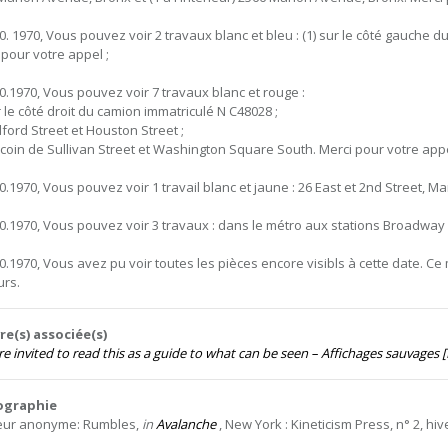
10. 1970, Vous pouvez voir 2 travaux blanc et bleu : (1) sur le côté gauche 
 pour votre appel ;
10.1970, Vous pouvez voir 7 travaux blanc et rouge :
r le côté droit du camion immatriculé N C48028 ;
dford Street et Houston Street ;
u coin de Sullivan Street et Washington Square South. Merci pour votre appe
10.1970, Vous pouvez voir 1 travail blanc et jaune : 26 East et 2nd Street, M
10.1970, Vous pouvez voir 3 travaux : dans le métro aux stations Broadway e
10.1970, Vous avez pu voir toutes les pièces encore visibls à cette date. 
urs.
e(s) associée(s)
e invited to read this as a guide to what can be seen – Affichages sauvages [
iographie
eur anonyme: Rumbles,
in
Avalanche
, New York : Kineticism Press, n° 2, hiver