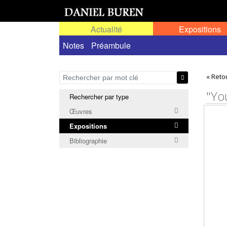
Actualité
Expositions
Toutes les expositions
Notes
Préambule
Expositions personn
« Reto
"You
Rechercher par type
Œuvres
Expositions
Bibliographie