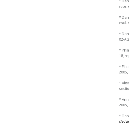
* Dan
repr. 
* Dan
coul. 
* Dan
02-A 2
* Phil
18, re
* Eliz
2005, 
* Ali
sectio
* Ann
2005, 
* Flor
de l'a