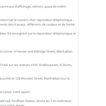
panneaux d’affichage, vitrines, quais de métro,
t mentionnait le numéro d’un répondeur téléphonique –
ents des travaux, différents de couleur et de forme.
ibles fut enregistré sur le répondeur téléphonique et
ast corner of Hester and Eldridge Street, Manhattan.
al Park sur les statues of W. Shakespeare, R. Burns,
la porte) et 128 Wooster Street, Manhattan (sur la
erci pour votre appel ;
ailroad, Fordham Station, Bronx et (1 en extérieur)
pour votre appel ;