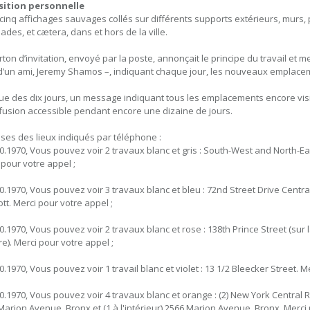
sition personnelle
-cinq affichages sauvages collés sur différents supports extérieurs, murs, 
ades, et cætera, dans et hors de la ville.
rton d’invitation, envoyé par la poste, annonçait le principe du travail e
 d’un ami, Jeremy Shamos –, indiquant chaque jour, les nouveaux emplacem
ssue des dix jours, un message indiquant tous les emplacements encore vis
ffusion accessible pendant encore une dizaine de jours.
ses des lieux indiqués par téléphone :
10.1970, Vous pouvez voir 2 travaux blanc et gris : South-West and North-E
 pour votre appel ;
10.1970, Vous pouvez voir 3 travaux blanc et bleu : 72nd Street Drive Centr
tt. Merci pour votre appel ;
10.1970, Vous pouvez voir 2 travaux blanc et rose : 138th Prince Street (sur 
re). Merci pour votre appel ;
0.1970, Vous pouvez voir 1 travail blanc et violet : 13 1/2 Bleecker Street. M
10.1970, Vous pouvez voir 4 travaux blanc et orange : (2) New York Central R
Marion Avenue, Bronx et (1 à l'intérieur) 2566 Marion Avenue, Bronx. Merci 