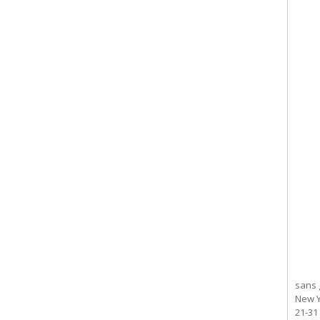
sans 
New Y
21-31