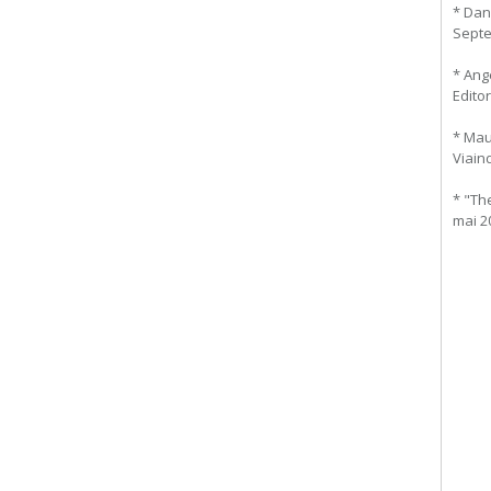
* Dani
Septem
* Ang
Editor
* Mau
Viaind
* "Th
mai 20