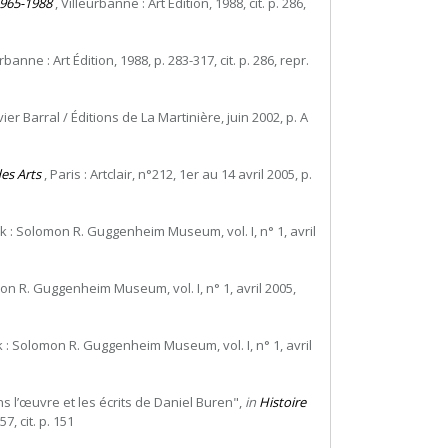
1965-1988
, Villeurbanne : Art Édition, 1988, cit. p. 286,
rbanne : Art Édition, 1988, p. 283-317, cit. p. 286, repr.
er Barral / Éditions de La Martinière, juin 2002, p. A
des Arts
, Paris : Artclair, n°212, 1er au 14 avril 2005, p.
k : Solomon R. Guggenheim Museum, vol. I, n° 1, avril
on R. Guggenheim Museum, vol. I, n° 1, avril 2005,
 : Solomon R. Guggenheim Museum, vol. I, n° 1, avril
dans l’œuvre et les écrits de Daniel Buren",
in
Histoire
7, cit. p. 151