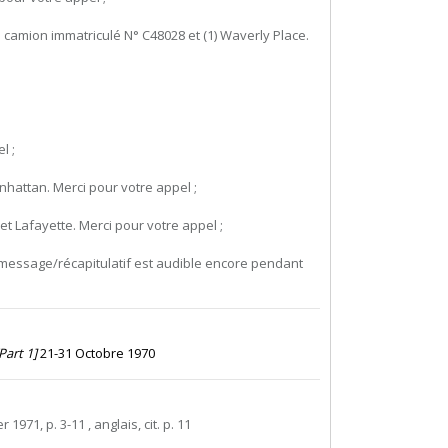
du camion immatriculé N° C48028 et (1) Waverly Place.
l ;
anhattan. Merci pour votre appel ;
t Lafayette. Merci pour votre appel ;
Ce message/récapitulatif est audible encore pendant
Part 1]
21-31 Octobre 1970
 1971, p. 3-11 , anglais, cit. p. 11