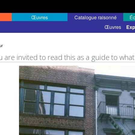
Œuvres
Catalogue raisonné
Éc
elles
Expositions de groupe
Œuvres
Exp
ur
 are invited to read this as a guide to what