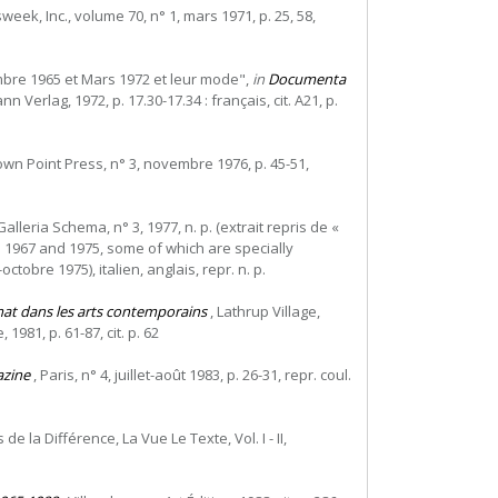
eek, Inc., volume 70, n° 1, mars 1971, p. 25, 58,
embre 1965 et Mars 1972 et leur mode",
in
Documenta
rlag, 1972, p. 17.30-17.34 : français, cit. A21, p.
rown Point Press, n° 3, novembre 1976, p. 45-51,
Galleria Schema, n° 3, 1977, n. p. (extrait repris de «
n 1967 and 1975, some of which are specially
tobre 1975), italien, anglais, repr. n. p.
at dans les arts contemporains
, Lathrup Village,
1981, p. 61-87, cit. p. 62
azine
, Paris, n° 4, juillet-août 1983, p. 26-31, repr. coul.
s de la Différence, La Vue Le Texte, Vol. I - II,