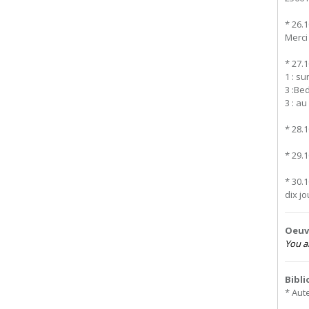
* 26.
Merci
* 27.
1 : su
3 :Be
3 : a
* 28.
* 29.
* 30.
dix jo
Oeuvr
You ar
Bibl
* Aut