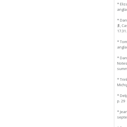
* Eliz
anglai
* Dan
5
, Ca
17.31.
* Tom
anglai
* Dan
Notes
summar
* Trin
Michig
* Del
p. 29
* Jea
septe