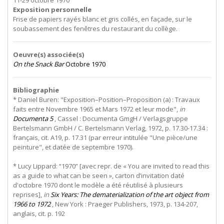
11-29 octobre 1970
Exposition personnelle
Frise de papiers rayés blanc et gris collés, en façade, sur le
soubassement des fenêtres du restaurant du collège.
Oeuvre(s) associée(s)
On the Snack Bar
Octobre 1970
Bibliographie
* Daniel Buren: "Exposition–Position–Proposition (a) : Travaux
faits entre Novembre 1965 et Mars 1972 et leur mode",
in
Documenta 5
, Cassel : Documenta GmgH / Verlagsgruppe
Bertelsmann GmbH / C. Bertelsmann Verlag, 1972, p. 17.30-17.34 :
français, cit. A19, p. 17.31 (par erreur intitulée "Une pièce/une
peinture", et datée de septembre 1970).
* Lucy Lippard: “1970” [avec repr. de « You are invited to read this
as a guide to what can be seen », carton d’invitation daté
d'octobre 1970 dont le modèle a été réutilisé à plusieurs
reprises],
in
Six Years: The dematerialization of the art object from
1966 to 1972
, New York : Praeger Publishers, 1973, p. 134-207,
anglais, cit. p. 192