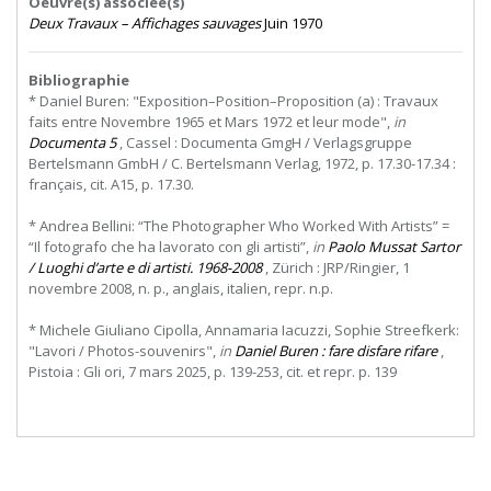
Oeuvre(s) associée(s)
Deux Travaux – Affichages sauvages
Juin 1970
Bibliographie
* Daniel Buren: "Exposition–Position–Proposition (a) : Travaux
faits entre Novembre 1965 et Mars 1972 et leur mode",
in
Documenta 5
, Cassel : Documenta GmgH / Verlagsgruppe
Bertelsmann GmbH / C. Bertelsmann Verlag, 1972, p. 17.30-17.34 :
français, cit. A15, p. 17.30.
* Andrea Bellini: “The Photographer Who Worked With Artists” =
“Il fotografo che ha lavorato con gli artisti”,
in
Paolo Mussat Sartor
/ Luoghi d’arte e di artisti. 1968-2008
, Zürich : JRP/Ringier, 1
novembre 2008, n. p., anglais, italien, repr. n.p.
* Michele Giuliano Cipolla, Annamaria Iacuzzi, Sophie Streefkerk:
"Lavori / Photos-souvenirs",
in
Daniel Buren : fare disfare rifare
,
Pistoia : Gli ori, 7 mars 2025, p. 139-253, cit. et repr. p. 139