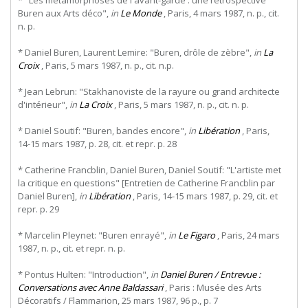
* "Les métamorphoses de l'avant-garde : une rétrospective
Buren aux Arts déco",
in
Le Monde
, Paris, 4 mars 1987, n. p., cit.
n. p.
* Daniel Buren, Laurent Lemire: "Buren, drôle de zèbre",
in
La
Croix
, Paris, 5 mars 1987, n. p., cit. n.p.
* Jean Lebrun: "Stakhanoviste de la rayure ou grand architecte
d'intérieur",
in
La Croix
, Paris, 5 mars 1987, n. p., cit. n. p.
* Daniel Soutif: "Buren, bandes encore",
in
Libération
, Paris,
14-15 mars 1987, p. 28, cit. et repr. p. 28
* Catherine Francblin, Daniel Buren, Daniel Soutif: "L'artiste met
la critique en questions" [Entretien de Catherine Francblin par
Daniel Buren],
in
Libération
, Paris, 14-15 mars 1987, p. 29, cit. et
repr. p. 29
* Marcelin Pleynet: "Buren enrayé",
in
Le Figaro
, Paris, 24 mars
1987, n. p., cit. et repr. n. p.
* Pontus Hulten: "Introduction",
in
Daniel Buren / Entrevue :
Conversations avec Anne Baldassari
, Paris : Musée des Arts
Décoratifs / Flammarion, 25 mars 1987, 96 p., p. 7