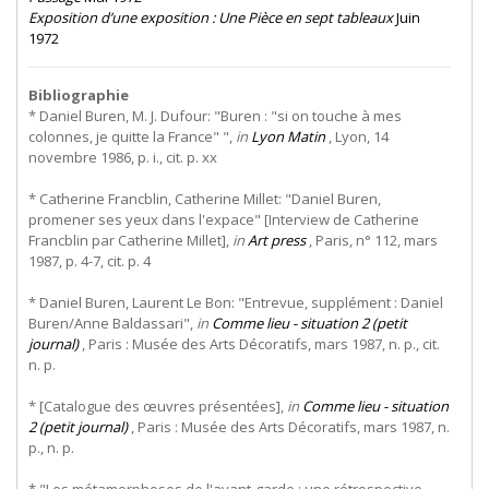
Exposition d’une exposition : Une Pièce en sept tableaux
Juin
1972
Bibliographie
* Daniel Buren, M. J. Dufour: "Buren : "si on touche à mes
colonnes, je quitte la France" ",
in
Lyon Matin
, Lyon, 14
novembre 1986, p. i., cit. p. xx
* Catherine Francblin, Catherine Millet: "Daniel Buren,
promener ses yeux dans l'expace" [Interview de Catherine
Francblin par Catherine Millet],
in
Art press
, Paris, n° 112, mars
1987, p. 4-7, cit. p. 4
* Daniel Buren, Laurent Le Bon: "Entrevue, supplément : Daniel
Buren/Anne Baldassari",
in
Comme lieu - situation 2 (petit
journal)
, Paris : Musée des Arts Décoratifs, mars 1987, n. p., cit.
n. p.
* [Catalogue des œuvres présentées],
in
Comme lieu - situation
2 (petit journal)
, Paris : Musée des Arts Décoratifs, mars 1987, n.
p., n. p.