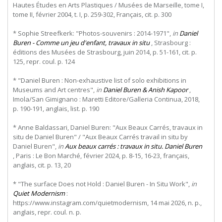
Hautes Études en Arts Plastiques / Musées de Marseille, tome I,
tome II, février 2004, t. I, p. 259-302, Français, cit. p. 300
* Sophie Streefkerk: "Photos-souvenirs : 2014-1971",
in
Daniel
Buren - Comme un jeu d'enfant, travaux in situ
, Strasbourg :
éditions des Musées de Strasbourg, juin 2014, p. 51-161, cit. p.
125, repr. coul. p. 124
* "Daniel Buren : Non-exhaustive list of solo exhibitions in
Museums and Art centres",
in
Daniel Buren & Anish Kapoor
,
Imola/San Gimignano : Maretti Editore/Galleria Continua, 2018,
p. 190-191, anglais, list. p. 190
* Anne Baldassari, Daniel Buren: "Aux Beaux Carrés, travaux in
situ de Daniel Buren" / "Aux Beaux Carrés travail in situ by
Daniel Buren",
in
Aux beaux carrés : travaux in situ. Daniel Buren
, Paris : Le Bon Marché, février 2024, p. 8-15, 16-23, français,
anglais, cit. p. 13, 20
* "The surface Does not Hold : Daniel Buren - In Situ Work",
in
Quiet Modernism
:
https://www.instagram.com/quietmodernism, 14 mai 2026, n. p.,
anglais, repr. coul. n. p.