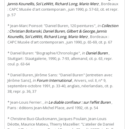
Jannis Kounellis, Sol LeWitt, Richard Long, Mario Merz
, Bordeaux
: CAPC Musée d'art contemporain , juin 1990, p. 57-63, cit. et repr.
p. 57
* Jean-Marc Poinsot: "Daniel Buren, 120 peintures",
in
Collection
: Christian Boltanski, Daniel Buren, Gilbert & George, Jannis
Kounellis, Sol LeWitt, Richard Long, Mario Merz
, Bordeaux :
CAPC Musée d'art contemporain , juin 1990, p. 65-69, cit. p. 67
* Daniel Buren: "Biographie/Chronologie",
in
Daniel Buren
,
Stuttgart : Staatgalerie, 1990, p. 7-93, allemand, cit. p. 63, repr.
coul. p. 63-64
* Daniel Buren, Jérôme Sans: "Daniel Buren" [entretien avec
Jérôme Sans],
in
Forum International
, Anvers, vol. II, n° 9,
septembre-octobre 1991, p. 33-40, anglais, néerlandais, cit. p.
38, repr. p. 36, 37
* Jean-Louis Ferrier: ,
in
Le diable confiseur : sur l'effet Buren
,
Paris : éditions Jean-Michel Place, avril 1992, cit. p. 54
* Christine Buci-Glucksmann, Jacques Poulain, Jean-Louis
Déotte, Maurice Matieu, Thierry Mazellier: "L'atelier de Daniel