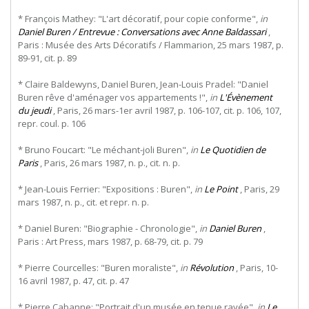
* François Mathey: "L'art décoratif, pour copie conforme",
in
Daniel Buren / Entrevue : Conversations avec Anne Baldassari
,
Paris : Musée des Arts Décoratifs / Flammarion, 25 mars 1987, p.
89-91, cit. p. 89
* Claire Baldewyns, Daniel Buren, Jean-Louis Pradel: "Daniel
Buren rêve d'aménager vos appartements !",
in
L'Évènement
du jeudi
, Paris, 26 mars-1er avril 1987, p. 106-107, cit. p. 106, 107,
repr. coul. p. 106
* Bruno Foucart: "Le méchant-joli Buren",
in
Le Quotidien de
Paris
, Paris, 26 mars 1987, n. p., cit. n. p.
* Jean-Louis Ferrier: "Expositions : Buren",
in
Le Point
, Paris, 29
mars 1987, n. p., cit. et repr. n. p.
* Daniel Buren: "Biographie - Chronologie",
in
Daniel Buren
,
Paris : Art Press, mars 1987, p. 68-79, cit. p. 79
* Pierre Courcelles: "Buren moraliste",
in
Révolution
, Paris, 10-
16 avril 1987, p. 47, cit. p. 47
* Pierre Cabanne: "Portrait d'un musée en tenue rayée",
in
Le