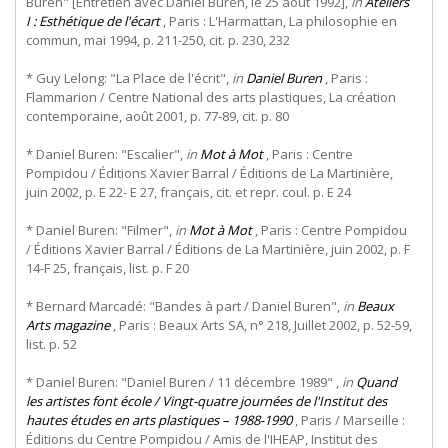
Buren" [Entretien avec Daniel Buren, le 25 août 1992],
in
Ateliers
I : Esthétique de l'écart
, Paris : L'Harmattan, La philosophie en
commun, mai 1994, p. 211-250, cit. p. 230, 232
* Guy Lelong: "La Place de l'écrit",
in
Daniel Buren
, Paris :
Flammarion / Centre National des arts plastiques, La création
contemporaine, août 2001, p. 77-89, cit. p. 80
* Daniel Buren: "Escalier",
in
Mot à Mot
, Paris : Centre
Pompidou / Éditions Xavier Barral / Éditions de La Martinière,
juin 2002, p. E 22- E 27, français, cit. et repr. coul. p. E 24
* Daniel Buren: "Filmer",
in
Mot à Mot
, Paris : Centre Pompidou
/ Éditions Xavier Barral / Éditions de La Martinière, juin 2002, p. F
14-F 25, français, list. p. F 20
* Bernard Marcadé: "Bandes à part / Daniel Buren",
in
Beaux
Arts magazine
, Paris : Beaux Arts SA, n° 218, Juillet 2002, p. 52-59,
list. p. 52
* Daniel Buren: "Daniel Buren / 11 décembre 1989" ,
in
Quand
les artistes font école / Vingt-quatre journées de l'Institut des
hautes études en arts plastiques – 1988-1990
, Paris / Marseille :
Éditions du Centre Pompidou / Amis de l'IHEAP, Institut des