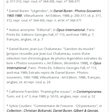
p. 311-312, repr. coul. n° 364-365, repr. n° 366-371
* Daniel Buren: "Légendes",
in
Daniel Buren : Photos-Souvenirs
1965-1988
, Villeurbanne : Art Édition, 1988, p. 283-317, cit. p. 311,
312, repr. coul. n° 364-365, repr. n. et bl. n° 366-371
* Auteur anonyme: "Éditorial",
in
Opus International
, Paris :
Prints Etc. Editions Georges Fall, n° 113, avril-mai 1989, p. 7,
français, anglais, cit. p. 7
* Daniel Buren, Jean-Luc Chalumeau: "Sanction du musée"
[propos recueillis par Jean-Luc Chalumeau, suivis d’une
sélection non chronologique de photos légendées extraites du
livre « Photos-souvenirs », Art Édition, décembre 1988],
in
Opus
International
, Paris : Prints Etc. Editions Georges Fall, n° 113,
avril-mai 1989, Extraits repris de Daniel Buren : Photos-
souvenirs, 1965-1988, Villeurbanne : Art Edition, 1988., français,
anglais, cit. et repr. coul. p. 24
* Catherine Francblin: "Framing the issues",
in
Contemporanea
,
Turin, vol. II, n° 3, mai 1989, p. 50-55, anglais, repr. coul. p. 52
* Sylvie Couderc: "Commentaire de l'oeuvre : 120 peintures",
in
Collection : Christian Boltanski, Daniel Buren, Gilbert & George,