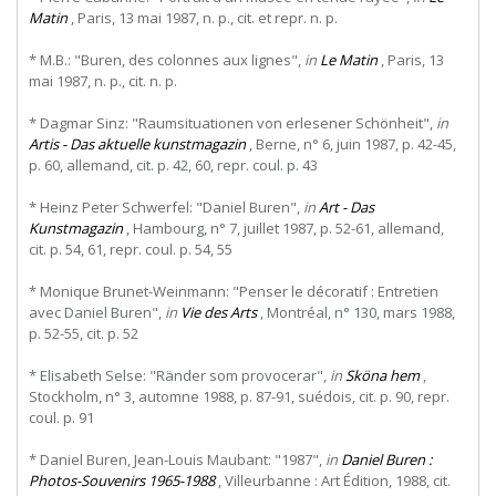
Matin
, Paris, 13 mai 1987, n. p., cit. et repr. n. p.
* M.B.: "Buren, des colonnes aux lignes",
in
Le Matin
, Paris, 13
mai 1987, n. p., cit. n. p.
* Dagmar Sinz: "Raumsituationen von erlesener Schönheit",
in
Artis - Das aktuelle kunstmagazin
, Berne, n° 6, juin 1987, p. 42-45,
p. 60, allemand, cit. p. 42, 60, repr. coul. p. 43
* Heinz Peter Schwerfel: "Daniel Buren",
in
Art - Das
Kunstmagazin
, Hambourg, n° 7, juillet 1987, p. 52-61, allemand,
cit. p. 54, 61, repr. coul. p. 54, 55
* Monique Brunet-Weinmann: "Penser le décoratif : Entretien
avec Daniel Buren",
in
Vie des Arts
, Montréal, n° 130, mars 1988,
p. 52-55, cit. p. 52
* Elisabeth Selse: "Ränder som provocerar",
in
Sköna hem
,
Stockholm, n° 3, automne 1988, p. 87-91, suédois, cit. p. 90, repr.
coul. p. 91
* Daniel Buren, Jean-Louis Maubant: "1987",
in
Daniel Buren :
Photos-Souvenirs 1965-1988
, Villeurbanne : Art Édition, 1988, cit.