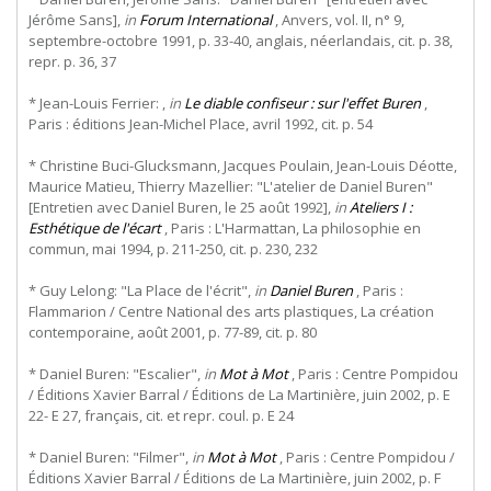
Jérôme Sans],
in
Forum International
, Anvers, vol. II, n° 9,
septembre-octobre 1991, p. 33-40, anglais, néerlandais, cit. p. 38,
repr. p. 36, 37
* Jean-Louis Ferrier: ,
in
Le diable confiseur : sur l'effet Buren
,
Paris : éditions Jean-Michel Place, avril 1992, cit. p. 54
* Christine Buci-Glucksmann, Jacques Poulain, Jean-Louis Déotte,
Maurice Matieu, Thierry Mazellier: "L'atelier de Daniel Buren"
[Entretien avec Daniel Buren, le 25 août 1992],
in
Ateliers I :
Esthétique de l'écart
, Paris : L'Harmattan, La philosophie en
commun, mai 1994, p. 211-250, cit. p. 230, 232
* Guy Lelong: "La Place de l'écrit",
in
Daniel Buren
, Paris :
Flammarion / Centre National des arts plastiques, La création
contemporaine, août 2001, p. 77-89, cit. p. 80
* Daniel Buren: "Escalier",
in
Mot à Mot
, Paris : Centre Pompidou
/ Éditions Xavier Barral / Éditions de La Martinière, juin 2002, p. E
22- E 27, français, cit. et repr. coul. p. E 24
* Daniel Buren: "Filmer",
in
Mot à Mot
, Paris : Centre Pompidou /
Éditions Xavier Barral / Éditions de La Martinière, juin 2002, p. F