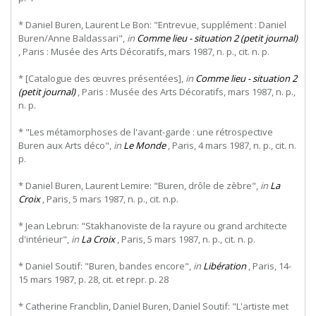
* Daniel Buren, Laurent Le Bon: "Entrevue, supplément : Daniel
Buren/Anne Baldassari",
in
Comme lieu - situation 2 (petit journal)
, Paris : Musée des Arts Décoratifs, mars 1987, n. p., cit. n. p.
* [Catalogue des œuvres présentées],
in
Comme lieu - situation 2
(petit journal)
, Paris : Musée des Arts Décoratifs, mars 1987, n. p.,
n. p.
* "Les métamorphoses de l'avant-garde : une rétrospective
Buren aux Arts déco",
in
Le Monde
, Paris, 4 mars 1987, n. p., cit. n.
p.
* Daniel Buren, Laurent Lemire: "Buren, drôle de zèbre",
in
La
Croix
, Paris, 5 mars 1987, n. p., cit. n.p.
* Jean Lebrun: "Stakhanoviste de la rayure ou grand architecte
d'intérieur",
in
La Croix
, Paris, 5 mars 1987, n. p., cit. n. p.
* Daniel Soutif: "Buren, bandes encore",
in
Libération
, Paris, 14-
15 mars 1987, p. 28, cit. et repr. p. 28
* Catherine Francblin, Daniel Buren, Daniel Soutif: "L'artiste met