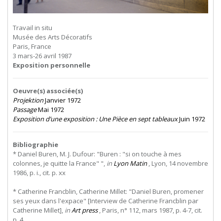
Travail in situ
Musée des Arts Décoratifs
Paris, France
3 mars-26 avril 1987
Exposition personnelle
Oeuvre(s) associée(s)
Projektion
Janvier 1972
Passage
Mai 1972
Exposition d’une exposition : Une Pièce en sept tableaux
Juin 1972
Bibliographie
* Daniel Buren, M. J. Dufour: "Buren : "si on touche à mes
colonnes, je quitte la France" ",
in
Lyon Matin
, Lyon, 14 novembre
1986, p. i., cit. p. xx
* Catherine Francblin, Catherine Millet: "Daniel Buren, promener
ses yeux dans l'expace" [Interview de Catherine Francblin par
Catherine Millet],
in
Art press
, Paris, n° 112, mars 1987, p. 4-7, cit.
p. 4