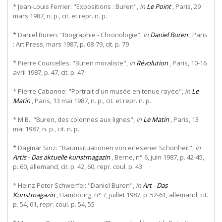
* Jean-Louis Ferrier: "Expositions : Buren",
in
Le Point
, Paris, 29
mars 1987, n. p., cit. et repr. n. p.
* Daniel Buren: "Biographie - Chronologie",
in
Daniel Buren
, Paris
: Art Press, mars 1987, p. 68-79, cit. p. 79
* Pierre Courcelles: "Buren moraliste",
in
Révolution
, Paris, 10-16
avril 1987, p. 47, cit. p. 47
* Pierre Cabanne: "Portrait d'un musée en tenue rayée",
in
Le
Matin
, Paris, 13 mai 1987, n. p., cit. et repr. n. p.
* M.B.: "Buren, des colonnes aux lignes",
in
Le Matin
, Paris, 13
mai 1987, n. p., cit. n. p.
* Dagmar Sinz: "Raumsituationen von erlesener Schönheit",
in
Artis - Das aktuelle kunstmagazin
, Berne, n° 6, juin 1987, p. 42-45,
p. 60, allemand, cit. p. 42, 60, repr. coul. p. 43
* Heinz Peter Schwerfel: "Daniel Buren",
in
Art - Das
Kunstmagazin
, Hambourg, n° 7, juillet 1987, p. 52-61, allemand, cit.
p. 54, 61, repr. coul. p. 54, 55