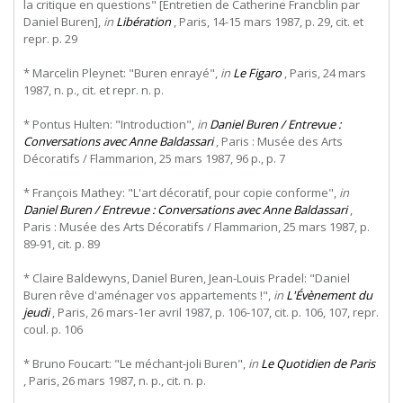
la critique en questions" [Entretien de Catherine Francblin par
Daniel Buren],
in
Libération
, Paris, 14-15 mars 1987, p. 29, cit. et
repr. p. 29
* Marcelin Pleynet: "Buren enrayé",
in
Le Figaro
, Paris, 24 mars
1987, n. p., cit. et repr. n. p.
* Pontus Hulten: "Introduction",
in
Daniel Buren / Entrevue :
Conversations avec Anne Baldassari
, Paris : Musée des Arts
Décoratifs / Flammarion, 25 mars 1987, 96 p., p. 7
* François Mathey: "L'art décoratif, pour copie conforme",
in
Daniel Buren / Entrevue : Conversations avec Anne Baldassari
,
Paris : Musée des Arts Décoratifs / Flammarion, 25 mars 1987, p.
89-91, cit. p. 89
* Claire Baldewyns, Daniel Buren, Jean-Louis Pradel: "Daniel
Buren rêve d'aménager vos appartements !",
in
L'Évènement du
jeudi
, Paris, 26 mars-1er avril 1987, p. 106-107, cit. p. 106, 107, repr.
coul. p. 106
* Bruno Foucart: "Le méchant-joli Buren",
in
Le Quotidien de Paris
, Paris, 26 mars 1987, n. p., cit. n. p.