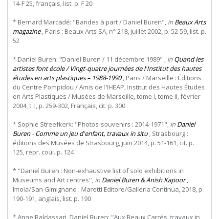
14-F 25, français, list. p. F 20
* Bernard Marcadé: "Bandes à part / Daniel Buren",
in
Beaux Arts
magazine
, Paris : Beaux Arts SA, n° 218, Juillet 2002, p. 52-59, list. p.
52
* Daniel Buren: "Daniel Buren / 11 décembre 1989" ,
in
Quand les
artistes font école / Vingt-quatre journées de l'Institut des hautes
études en arts plastiques – 1988-1990
, Paris / Marseille : Éditions
du Centre Pompidou / Amis de l'IHEAP, Institut des Hautes Études
en Arts Plastiques / Musées de Marseille, tome I, tome II, février
2004, t. I, p. 259-302, Français, cit. p. 300
* Sophie Streefkerk: "Photos-souvenirs : 2014-1971",
in
Daniel
Buren - Comme un jeu d'enfant, travaux in situ
, Strasbourg :
éditions des Musées de Strasbourg, juin 2014, p. 51-161, cit. p.
125, repr. coul. p. 124
* "Daniel Buren : Non-exhaustive list of solo exhibitions in
Museums and Art centres",
in
Daniel Buren & Anish Kapoor
,
Imola/San Gimignano : Maretti Editore/Galleria Continua, 2018, p.
190-191, anglais, list. p. 190
* Anne Baldassari, Daniel Buren: "Aux Beaux Carrés, travaux in