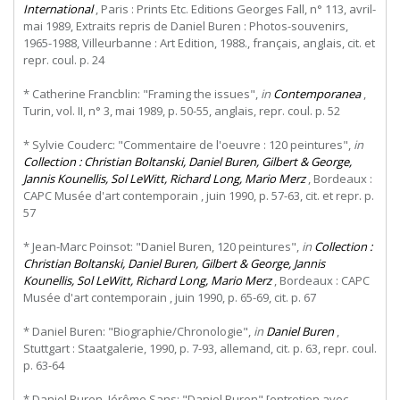
International
, Paris : Prints Etc. Editions Georges Fall, n° 113, avril-
mai 1989, Extraits repris de Daniel Buren : Photos-souvenirs,
1965-1988, Villeurbanne : Art Edition, 1988., français, anglais, cit. et
repr. coul. p. 24
* Catherine Francblin: "Framing the issues",
in
Contemporanea
,
Turin, vol. II, n° 3, mai 1989, p. 50-55, anglais, repr. coul. p. 52
* Sylvie Couderc: "Commentaire de l'oeuvre : 120 peintures",
in
Collection : Christian Boltanski, Daniel Buren, Gilbert & George,
Jannis Kounellis, Sol LeWitt, Richard Long, Mario Merz
, Bordeaux :
CAPC Musée d'art contemporain , juin 1990, p. 57-63, cit. et repr. p.
57
* Jean-Marc Poinsot: "Daniel Buren, 120 peintures",
in
Collection :
Christian Boltanski, Daniel Buren, Gilbert & George, Jannis
Kounellis, Sol LeWitt, Richard Long, Mario Merz
, Bordeaux : CAPC
Musée d'art contemporain , juin 1990, p. 65-69, cit. p. 67
* Daniel Buren: "Biographie/Chronologie",
in
Daniel Buren
,
Stuttgart : Staatgalerie, 1990, p. 7-93, allemand, cit. p. 63, repr. coul.
p. 63-64
* Daniel Buren, Jérôme Sans: "Daniel Buren" [entretien avec