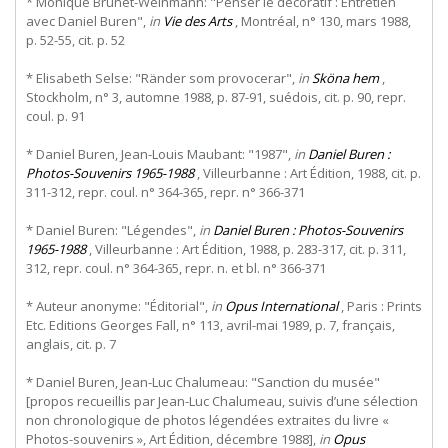
* Monique Brunet-Weinmann: "Penser le décoratif : Entretien
avec Daniel Buren",
in
Vie des Arts
, Montréal, n° 130, mars 1988,
p. 52-55, cit. p. 52
* Elisabeth Selse: "Ränder som provocerar",
in
Sköna hem
,
Stockholm, n° 3, automne 1988, p. 87-91, suédois, cit. p. 90, repr.
coul. p. 91
* Daniel Buren, Jean-Louis Maubant: "1987",
in
Daniel Buren :
Photos-Souvenirs 1965-1988
, Villeurbanne : Art Édition, 1988, cit. p.
311-312, repr. coul. n° 364-365, repr. n° 366-371
* Daniel Buren: "Légendes",
in
Daniel Buren : Photos-Souvenirs
1965-1988
, Villeurbanne : Art Édition, 1988, p. 283-317, cit. p. 311,
312, repr. coul. n° 364-365, repr. n. et bl. n° 366-371
* Auteur anonyme: "Éditorial",
in
Opus International
, Paris : Prints
Etc. Editions Georges Fall, n° 113, avril-mai 1989, p. 7, français,
anglais, cit. p. 7
* Daniel Buren, Jean-Luc Chalumeau: "Sanction du musée"
[propos recueillis par Jean-Luc Chalumeau, suivis d’une sélection
non chronologique de photos légendées extraites du livre «
Photos-souvenirs », Art Édition, décembre 1988],
in
Opus