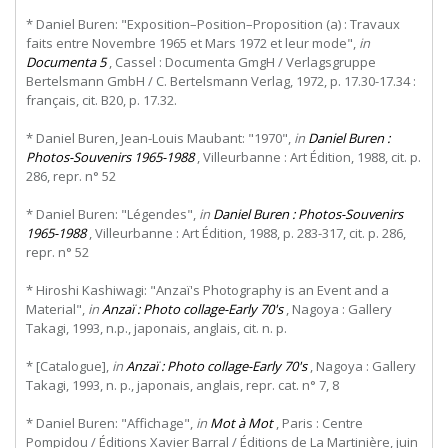
* Daniel Buren: "Exposition–Position–Proposition (a) : Travaux
faits entre Novembre 1965 et Mars 1972 et leur mode",
in
Documenta 5
, Cassel : Documenta GmgH / Verlagsgruppe
Bertelsmann GmbH / C. Bertelsmann Verlag, 1972, p. 17.30-17.34 :
français, cit. B20, p. 17.32.
* Daniel Buren, Jean-Louis Maubant: "1970",
in
Daniel Buren :
Photos-Souvenirs 1965-1988
, Villeurbanne : Art Édition, 1988, cit. p.
286, repr. n° 52
* Daniel Buren: "Légendes",
in
Daniel Buren : Photos-Souvenirs
1965-1988
, Villeurbanne : Art Édition, 1988, p. 283-317, cit. p. 286,
repr. n° 52
* Hiroshi Kashiwagi: "Anzaï's Photography is an Event and a
Material",
in
Anzaï : Photo collage-Early 70's
, Nagoya : Gallery
Takagi, 1993, n.p., japonais, anglais, cit. n. p.
* [Catalogue],
in
Anzaï : Photo collage-Early 70's
, Nagoya : Gallery
Takagi, 1993, n. p., japonais, anglais, repr. cat. n° 7, 8
* Daniel Buren: "Affichage",
in
Mot à Mot
, Paris : Centre
Pompidou / Éditions Xavier Barral / Éditions de La Martinière, juin