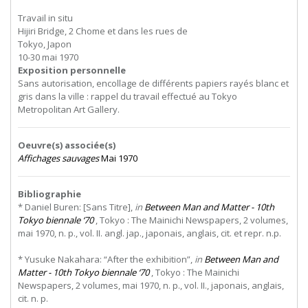
Travail in situ
Hijiri Bridge, 2 Chome et dans les rues de
Tokyo, Japon
10-30 mai 1970
Exposition personnelle
Sans autorisation, encollage de différents papiers rayés blanc et
gris dans la ville : rappel du travail effectué au Tokyo
Metropolitan Art Gallery.
Oeuvre(s) associée(s)
Affichages sauvages
Mai 1970
Bibliographie
* Daniel Buren: [Sans Titre],
in
Between Man and Matter - 10th
Tokyo biennale ‘70
, Tokyo : The Mainichi Newspapers, 2 volumes,
mai 1970, n. p., vol. II. angl. jap., japonais, anglais, cit. et repr. n.p.
* Yusuke Nakahara: “After the exhibition”,
in
Between Man and
Matter - 10th Tokyo biennale ‘70
, Tokyo : The Mainichi
Newspapers, 2 volumes, mai 1970, n. p., vol. II., japonais, anglais,
cit. n. p.