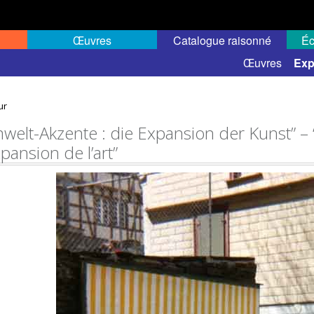
Œuvres
Catalogue raisonné
Éc
elles
Expositions de groupe
Œuvres
Exp
ur
welt-Akzente : die Expansion der Kunst” –
pansion de l’art”