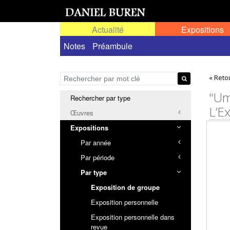
Actualité
Expositions
Toutes les expositions
Notes
Préambule
Expositions personn
« Reto
"Um
Rechercher par type
L’Ex
Œuvres
Expositions
Par année
Par période
Par type
Exposition de groupe
Exposition personnelle
Exposition personnelle dans
revue