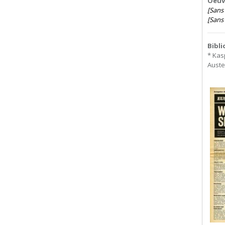
Oeuvr
[Sans 
[Sans 
Bibl
* Kas
Auste