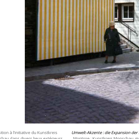
tion à l’initiative du Kunstkreis
Umwelt-Akzente : die Expansion der
hau dans divers lieux extérieurs
, Montjoie : Kunstkreis Monschau, m