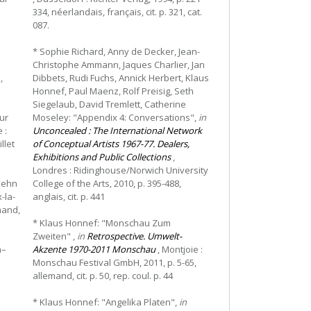
334, néerlandais, français, cit. p. 321, cat.
087.
* Sophie Richard, Anny de Decker, Jean-
Christophe Ammann, Jaques Charlier, Jan
,
Dibbets, Rudi Fuchs, Annick Herbert, Klaus
Honnef, Paul Maenz, Rolf Preisig, Seth
Siegelaub, David Tremlett, Catherine
sur
Moseley: "Appendix 4: Conversations",
in
 :
Unconcealed : The International Network
llet
of Conceptual Artists 1967-77. Dealers,
Exhibitions and Public Collections
,
Londres : Ridinghouse/Norwich University
rzehn
College of the Arts, 2010, p. 395-488,
x-la-
anglais, cit. p. 441
emand,
* Klaus Honnef: "Monschau Zum
Zweiten" ,
in
Retrospective. Umwelt-
n–
Akzente 1970-2011 Monschau
, Montjoie :
Monschau Festival GmbH, 2011, p. 5-65,
allemand, cit. p. 50, rep. coul. p. 44
* Klaus Honnef: "Angelika Platen",
in