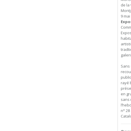
de la 
Montj
9 mai 
Expo
Commi
Expos
habita
artis
tradt
galer
Sans 
recou
public
rayé b
prése
en gr
sans 
l’heb
n° 28 
Catal