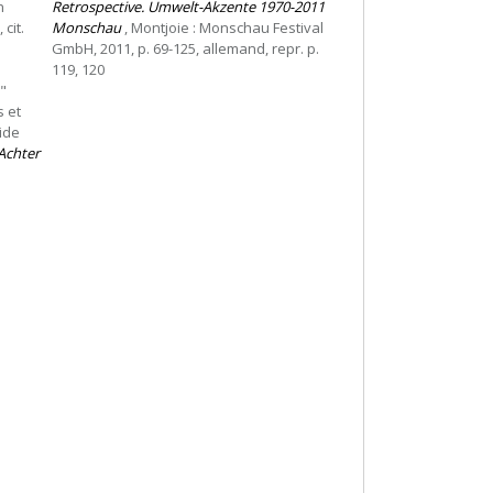
n
Retrospective. Umwelt-Akzente 1970-2011
 cit.
Monschau
, Montjoie : Monschau Festival
GmbH, 2011, p. 69-125, allemand, repr. p.
119, 120
"
s et
ide
Achter