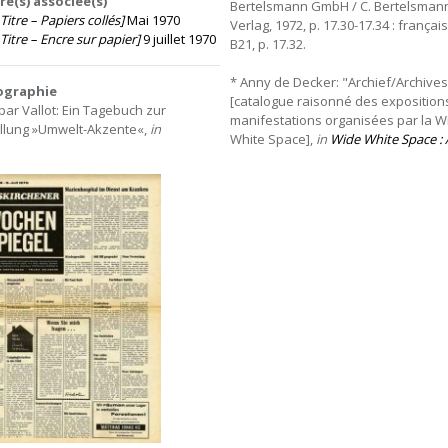
e(s) associée(s)
Bertelsmann GmbH / C. Bertelsman
Titre – Papiers collés]
Mai 1970
Verlag, 1972, p. 17.30-17.34 : français,
Titre – Encre sur papier]
9 juillet 1970
B21, p. 17.32.
* Anny de Decker: "Archief/Archives
iographie
[catalogue raisonné des exposition
par Vallot: Ein Tagebuch zur
manifestations organisées par la W
llung »Umwelt-Akzente«,
in
White Space],
in
Wide
White
Space
: