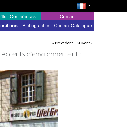
rits - Conférences
Contact
ositions
Bibliographie
Contact Catalogue
« Précédent
Suivant »
 “Accents d’environnement :