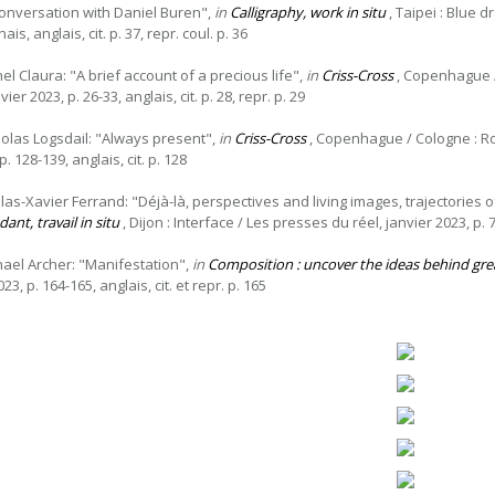
conversation with Daniel Buren",
in
Calligraphy, work in situ
, Taipei : Blue 
ais, anglais, cit. p. 37, repr. coul. p. 36
el Claura: "A brief account of a precious life",
in
Criss-Cross
, Copenhague /
vier 2023, p. 26-33, anglais, cit. p. 28, repr. p. 29
holas Logsdail: "Always present",
in
Criss-Cross
, Copenhague / Cologne : Ro
p. 128-139, anglais, cit. p. 128
olas-Xavier Ferrand: "Déjà-là, perspectives and living images, trajectories 
ant, travail in situ
, Dijon : Interface / Les presses du réel, janvier 2023, p. 77
hael Archer: "Manifestation",
in
Composition : uncover the ideas behind gre
23, p. 164-165, anglais, cit. et repr. p. 165