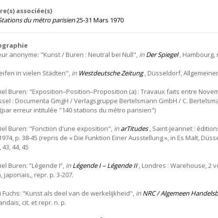
e(s) associée(s)
Stations du métro parisien
25-31 Mars 1970
iographie
eur anonyme: "Kunst / Buren : Neutral bei Null",
in
Der Spiegel
, Hambourg, n°
reifen in vielen Städten",
in
Westdeutsche Zeitung
, Düsseldorf, Allgemeiner T
iel Buren: "Exposition–Position–Proposition (a) : Travaux faits entre Nov
ssel : Documenta GmgH / Verlagsgruppe Bertelsmann GmbH / C. Bertelsmann Ve
(par erreur intitulée "140 stations du métro parisien")
iel Buren: "Fonction d'une exposition",
in
arTitudes
, Saint-Jeannet : éditio
974, p. 38-45 (repris de « Die Funktion Einer Ausstellung », in Es Malt, Düss
, 43, 44, 45
iel Buren: ”Légende I”,
in
Légende I – Légende II
, Londres : Warehouse, 2 vo
n, japonais,, repr. p. 3-207.
i Fuchs: "Kunst als deel van de werkelijkheid",
in
NRC / Algemeen Handelsb
ndais, cit. et repr. n. p.