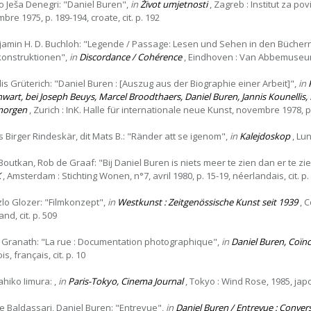
ko Ješa Denegri: "Daniel Buren",
in
Život umjetnosti
, Zagreb : Institut za pov
re 1975, p. 189-194, croate, cit. p. 192
jamin H. D. Buchloh: "Legende / Passage: Lesen und Sehen in den Büchern vo
onstruktionen",
in
Discordance / Cohérence
, Eindhoven : Van Abbemuseum, 
lis Grüterich: "Daniel Buren : [Auszug aus der Biographie einer Arbeit]",
in
wart, bei Joseph Beuys, Marcel Broodthaers, Daniel Buren, Jannis Kounellis,
morgen
, Zurich : InK. Halle für internationale neue Kunst, novembre 1978, p. 
s Birger Rindeskär, dit Mats B.: "Ränder att se igenom",
in
Kalejdoskop
, Lun
 Boutkan, Rob de Graaf: "Bij Daniel Buren is niets meer te zien dan er te zi
K
, Amsterdam : Stichting Wonen, n°7, avril 1980, p. 15-19, néerlandais, cit. p. 1
zlo Glozer: "Filmkonzept",
in
Westkunst : Zeitgenössische Kunst seit 1939
, C
nd, cit. p. 509
e Granath: "La rue : Documentation photographique",
in
Daniel Buren, Coïn
s, français, cit. p. 10
ahiko Iimura: ,
in
Paris-Tokyo, Cinema Journal
, Tokyo : Wind Rose, 1985, ja
e Baldassari, Daniel Buren: "Entrevue",
in
Daniel Buren / Entrevue : Conver