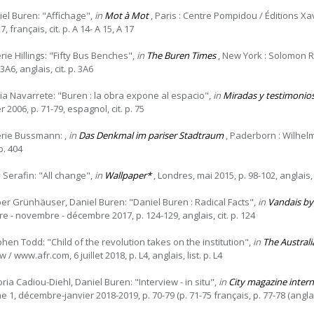
iel Buren: "Affichage",
in
Mot à Mot
, Paris : Centre Pompidou / Éditions Xavi
7, français, cit. p. A 14- A 15, A 17
rie Hillings: "Fifty Bus Benches",
in
The Buren Times
, New York : Solomon R.
 3A6, anglais, cit. p. 3A6
via Navarrete: "Buren : la obra expone al espacio",
in
Miradas y testimonio
r 2006, p. 71-79, espagnol, cit. p. 75
érie Bussmann: ,
in
Das Denkmal im pariser Stadtraum
, Paderborn : Wilhelm
p. 404
 Serafin: "All change",
in
Wallpaper*
, Londres, mai 2015, p. 98-102, anglais, c
er Grünhäuser, Daniel Buren: "Daniel Buren : Radical Facts",
in
Vandais b
re - novembre - décembre 2017, p. 124-129, anglais, cit. p. 124
phen Todd: "Child of the revolution takes on the institution",
in
The Australi
 / www.afr.com, 6 juillet 2018, p. L4, anglais, list. p. L4
oria Cadiou-Diehl, Daniel Buren: "Interview - in situ",
in
City magazine intern
 1, décembre-janvier 2018-2019, p. 70-79 (p. 71-75 français, p. 77-78 (anglais), 