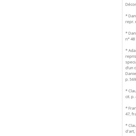
Décora
* Dan
repr. 
* Dan
n° 48
* Adac
repri
speci
d’un 
Danie
p. 569
* Cla
cit. p
* Fra
47, fr
* Cla
d'art,