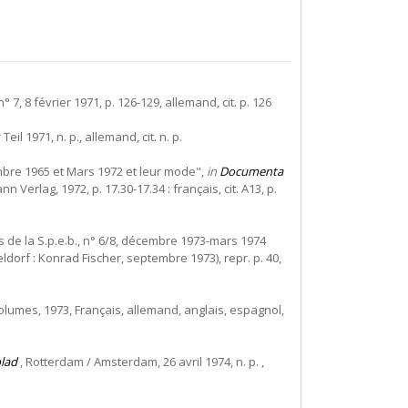
 7, 8 février 1971, p. 126-129, allemand, cit. p. 126
eil 1971, n. p., allemand, cit. n. p.
embre 1965 et Mars 1972 et leur mode",
in
Documenta
rlag, 1972, p. 17.30-17.34 : français, cit. A13, p.
ns de la S.p.e.b., n° 6/8, décembre 1973-mars 1974
eldorf : Konrad Fischer, septembre 1973), repr. p. 40,
lumes, 1973, Français, allemand, anglais, espagnol,
lad
, Rotterdam / Amsterdam, 26 avril 1974, n. p. ,