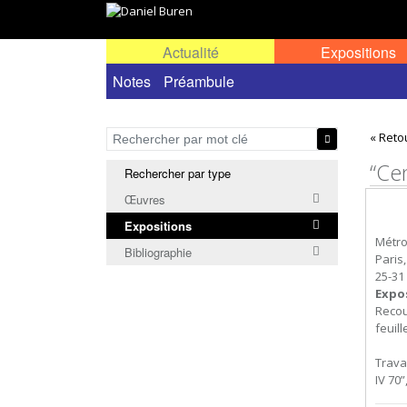
Actualité
Expositions
Toutes les expositions
Notes
Préambule
Expositions personn
« Reto
“Ce
Rechercher par type
Œuvres
Expositions
Métro
Bibliographie
Paris
25-31
Expo
Recou
feuill
Trava
IV 70”