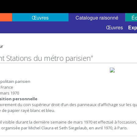
Œuvres
Catalogue raisonné
Éc
elles
Expositions de groupe
Œuvres
Exp
ur
nt Stations du métro parisien”
politain parisien
, France
 mars 1970
sition personnelle
vrement du coin supérieur droit d’un des panneaux d’affichage sur les qu
e de papier rayé blanc et bleu.
il visible durant la dernière semaine de mars 1970 et effectué à l’occasion, 
, organisée par Michel Claura et Seth Siegelaub, en avril 1970, à Paris.