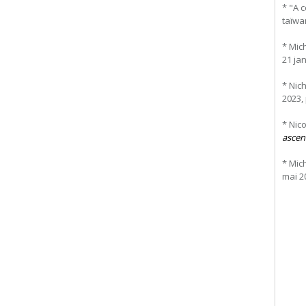
* "A 
taïwan
* Mich
21 jan
* Nic
2023, 
* Nic
ascend
* Mic
mai 20