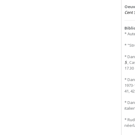
Oeuvr
Cent 
Bibl
* Aut
* "St
* Dan
5
, Ca
17.30 
* Dan
1973-1
41, 42
* Dan
italie
* Rud
néerla