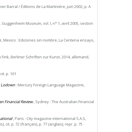
er Barral / Éditions de La Martinière, juin 2002, p. A
 Guggenheim Museum, vol. I, n° 1, avril 2005, section
s
, Mexico : Ediciones sin nombre, La Centena ensayo,
 Fink, Berliner Schriften zur Kunst, 2014, allemand,
it. p. 101
y Lodown
: Mercury Foreign Language Magazine,
an Financial Review
, Sydney : The Australian Financial
ational
, Paris : City magazine international S.A.S,
cit. p. 72 (français), p. 77 (anglais), repr. p. 75