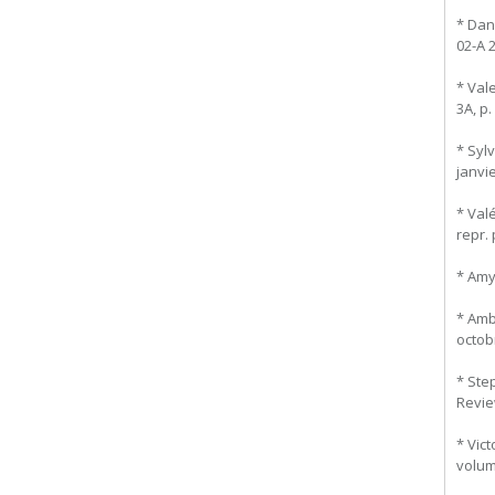
* Dan
02-A 2
* Vale
3A, p.
* Syl
janvie
* Val
repr. 
* Amy
* Amb
octob
* Ste
Review
* Vict
volume