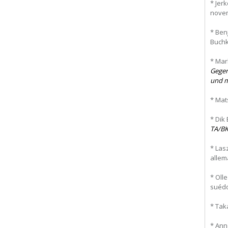
* Jer
novemb
* Ben
Buchk
* Mar
Gegen
und 
* Mat
* Dik
TA/B
* Las
allema
* Oll
suédoi
* Tak
* Ann