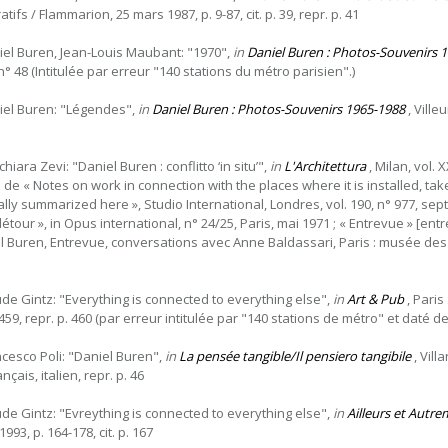
tifs / Flammarion, 25 mars 1987, p. 9-87, cit. p. 39, repr. p. 41
iel Buren, Jean-Louis Maubant: "1970",
in
Daniel Buren : Photos-Souvenirs 
n° 48 (Intitulée par erreur "140 stations du métro parisien".)
iel Buren: "Légendes",
in
Daniel Buren : Photos-Souvenirs 1965-1988
, Villeu
hiara Zevi: "Daniel Buren : conflitto ‘in situ’",
in
L'Architettura
, Milan, vol. X
s de « Notes on work in connection with the places where it is installed, 
ally summarized here », Studio International, Londres, vol. 190, n° 977, s
détour », in Opus international, n° 24/25, Paris, mai 1971 ; « Entrevue » [en
l Buren, Entrevue, conversations avec Anne Baldassari, Paris : musée des Ar
ude Gintz: "Everything is connected to everything else",
in
Art & Pub
, Paris
. 459, repr. p. 460 (par erreur intitulée par "140 stations de métro" et daté d
ncesco Poli: "Daniel Buren",
in
La pensée tangible/Il pensiero tangibile
, Vill
ançais, italien, repr. p. 46
ude Gintz: "Evreything is connected to everything else",
in
Ailleurs et Autr
 1993, p. 164-178, cit. p. 167