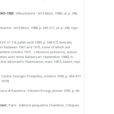
1965-1988
, Villeurbanne : Art Édition, 1988, cit. p. 286,
rbanne : Art Édition, 1988, p. 283-317, cit. p. 286, repr.
XXV, n° 7-8, juillet-août 1989, p. 568-572 (extraits
taken between 1967 and 1975, some of which are
eptembre-octobre 1975 ; « Absence-présence, autour
tretien avec Anne Baldassari, septembre 1986], in
ts décoratifs/ Flammarion, mars 1987), italien, repr.
 : Centre Georges Pompidou, octobre 1990, p. 456-477,
e 1979)
anova di Ravenna : Edizioni Essegi, janvier 1992, p. 46-
ement
, Paris : éditions Jacqueline Chambon, Critiques