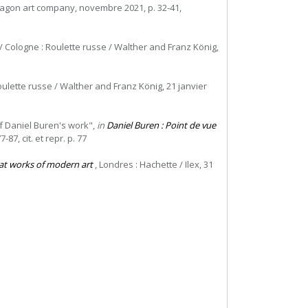
dragon art company, novembre 2021, p. 32-41,
 Cologne : Roulette russe / Walther and Franz König,
ulette russe / Walther and Franz König, 21 janvier
of Daniel Buren's work",
in
Daniel Buren : Point de vue
-87, cit. et repr. p. 77
at works of modern art
, Londres : Hachette / Ilex, 31