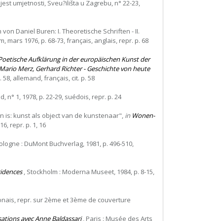
ijest umjetnosti, Sveu?ilišta u Zagrebu, n° 22-23,
n Daniel Buren: I. Theoretische Schriften - II.
mars 1976, p. 68-73, français, anglais, repr. p. 68
Poetische Aufklärung in der europäischen Kunst der
 Mario Merz, Gerhard Richter - Geschichte von heute
58, allemand, français, cit. p. 58
d, n° 1, 1978, p. 22-29, suédois, repr. p. 24
en is: kunst als object van de kunstenaar",
in
Wonen-
6, repr. p. 1, 16
ologne : DuMont Buchverlag, 1981, p. 496-510,
cidences
, Stockholm : Moderna Museet, 1984, p. 8-15,
ponais, repr. sur 2ème et 3ème de couverture
sations avec Anne Baldassari
, Paris : Musée des Arts