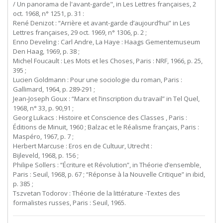
/ Un panorama de l'avant-garde", in Les Lettres françaises, 2
oct. 1968, n° 1251, p. 31 :
René Denizot : “Arrière et avant-garde d’aujourd’hui” in Les
Lettres françaises, 29 oct. 1969, n° 1306, p. 2 ;
Enno Develing : Carl Andre, La Haye : Haags Gementemuseum
Den Haag, 1969, p. 38 ;
Michel Foucault : Les Mots et les Choses, Paris : NRF, 1966, p. 25,
395 ;
Lucien Goldmann : Pour une sociologie du roman, Paris :
Gallimard, 1964, p. 289-291 ;
Jean-Joseph Goux : “Marx et l’inscription du travail” in Tel Quel,
1968, n° 33, p. 90,91 ;
Georg Lukacs : Histoire et Conscience des Classes , Paris :
Éditions de Minuit, 1960 ; Balzac et le Réalisme français, Paris :
Maspéro, 1967, p. 7 ;
Herbert
Marcuse
:
Eros
en
de
Cultuur,
Utrecht
:
Bijleveld, 1968, p. 156 ;
Philipe Sollers : “Écriture et Révolution”, in Théorie d’ensemble,
Paris : Seuil, 1968, p. 67 ; “Réponse à la Nouvelle Critique” in ibid,
p. 385 ;
Tszvetan Todorov : Théorie de la littérature -Textes des
formalistes russes, Paris : Seuil, 1965.