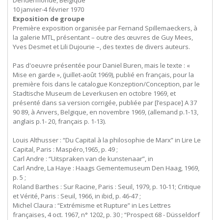
Dendermonde, Belgique
10 janvier-4 février 1970
Exposition de groupe
Première exposition organisée par Fernand Spillemaeckers, à
la galerie MTL, présentant – outre des œuvres de Guy Mees,
Yves Desmet et Lili Dujourie –, des textes de divers auteurs.
Pas d'oeuvre présentée pour Daniel Buren, mais le texte : «
Mise en garde », (juillet-août 1969), publié en français, pour la
première fois dans le catalogue Konzeption/Conception, par le
Stadtische Museum de Leverkusen en octobre 1969, et
présenté dans sa version corrigée, publiée par [l’espace] A 37
90 89, à Anvers, Belgique, en novembre 1969, (allemand p.1-13,
anglais p.1- 20, français p. 1-13).
Louis Althusser : “Du Capital à la philosophie de Marx” in Lire Le
Capital, Paris : Maspéro,1965, p. 49 ;
Carl
Andre
:
“Uitspraken
van
de
kunstenaar”,
in
Carl Andre, La Haye : Haags Gementemuseum Den Haag, 1969,
p. 5 ;
Roland Barthes : Sur Racine, Paris : Seuil, 1979, p. 10-11; Critique
et Vérité, Paris : Seuil, 1966, in ibid, p. 46-47 ;
Michel Claura : “Extrémisme et Rupture” in Les Lettres
françaises, 4 oct. 1967, n° 1202, p. 30 ; “Prospect 68 - Düsseldorf