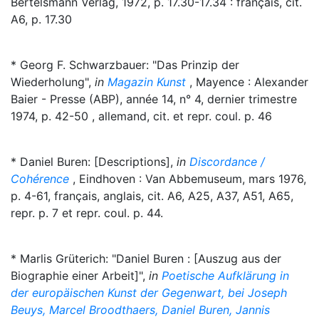
Bertelsmann Verlag, 1972, p. 17.30-17.34 : français, cit.
A6, p. 17.30
* Georg F. Schwarzbauer: "Das Prinzip der
Wiederholung",
in
Magazin Kunst
, Mayence : Alexander
Baier - Presse (ABP), année 14, n° 4, dernier trimestre
1974, p. 42-50 , allemand, cit. et repr. coul. p. 46
* Daniel Buren: [Descriptions],
in
Discordance /
Cohérence
, Eindhoven : Van Abbemuseum, mars 1976,
p. 4-61, français, anglais, cit. A6, A25, A37, A51, A65,
repr. p. 7 et repr. coul. p. 44.
* Marlis Grüterich: "Daniel Buren : [Auszug aus der
Biographie einer Arbeit]",
in
Poetische Aufklärung in
der europäischen Kunst der Gegenwart, bei Joseph
Beuys, Marcel Broodthaers, Daniel Buren, Jannis