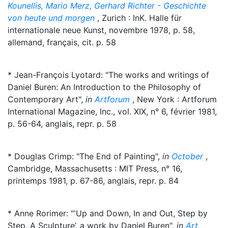
Kounellis, Mario Merz, Gerhard Richter - Geschichte
von heute und morgen
, Zurich : InK. Halle für
internationale neue Kunst, novembre 1978, p. 58,
allemand, français, cit. p. 58
* Jean-François Lyotard: "The works and writings of
Daniel Buren: An Introduction to the Philosophy of
Contemporary Art",
in
Artforum
, New York : Artforum
International Magazine, Inc., vol. XIX, n° 6, février 1981,
p. 56-64, anglais, repr. p. 58
* Douglas Crimp: "The End of Painting",
in
October
,
Cambridge, Massachusetts : MIT Press, n° 16,
printemps 1981, p. 67-86, anglais, repr. p. 84
* Anne Rorimer: "‛Up and Down, In and Out, Step by
Step, A Sculpture’, a work by Daniel Buren",
in
Art