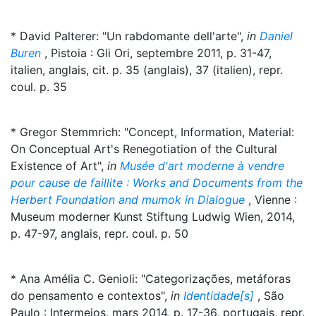
* David Palterer: "Un rabdomante dell'arte",
in
Daniel
Buren
, Pistoia : Gli Ori, septembre 2011, p. 31-47,
italien, anglais, cit. p. 35 (anglais), 37 (italien), repr.
coul. p. 35
* Gregor Stemmrich: "Concept, Information, Material:
On Conceptual Art's Renegotiation of the Cultural
Existence of Art",
in
Musée d'art moderne à vendre
pour cause de faillite : Works and Documents from the
Herbert Foundation and mumok in Dialogue
, Vienne :
Museum moderner Kunst Stiftung Ludwig Wien, 2014,
p. 47-97, anglais, repr. coul. p. 50
* Ana Amélia C. Genioli: "Categorizações, metáforas
do pensamento e contextos",
in
Identidade[s]
, São
Paulo : Intermeios, mars 2014, p. 17-36, portugais, repr.