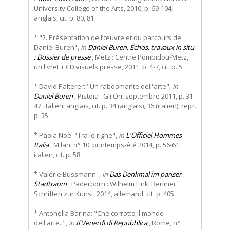
University College of the Arts, 2010, p. 69-104,
anglais, cit. p. 80, 81
* "2. Présentation de l’œuvre et du parcours de
Daniel Buren",
in
Daniel Buren, Échos, travaux in situ
: Dossier de presse
, Metz : Centre Pompidou-Metz,
un livret + CD visuels presse, 2011, p. 4-7, cit. p. 5
* David Palterer: "Un rabdomante dell'arte",
in
Daniel Buren
, Pistoia : Gli Ori, septembre 2011, p. 31-
47, italien, anglais, cit. p. 34 (anglais), 36 (italien), repr.
p. 35
* Paola Noè: "Tra le righe",
in
L'Officiel Hommes
Italia
, Milan, n° 10, printemps-été 2014, p. 56-61,
italien, cit. p. 58
* Valérie Bussmann: ,
in
Das Denkmal im pariser
Stadtraum
, Paderborn : Wilhelm Fink, Berliner
Schriften zur Kunst, 2014, allemand, cit. p. 405
* Antonella Barina: "Che corrotto il mondo
dell'arte..",
in
Il Venerdì di Repubblica
, Rome, n°