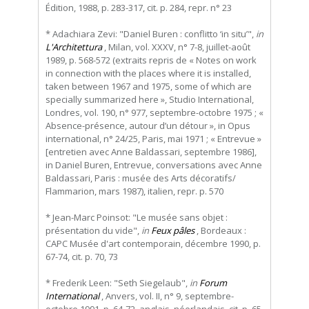
Édition, 1988, p. 283-317, cit. p. 284, repr. n° 23
* Adachiara Zevi: "Daniel Buren : conflitto ‘in situ’",
in
L'Architettura
, Milan, vol. XXXV, n° 7-8, juillet-août
1989, p. 568-572 (extraits repris de « Notes on work
in connection with the places where it is installed,
taken between 1967 and 1975, some of which are
specially summarized here », Studio International,
Londres, vol. 190, n° 977, septembre-octobre 1975 ; «
Absence-présence, autour d’un détour », in Opus
international, n° 24/25, Paris, mai 1971 ; « Entrevue »
[entretien avec Anne Baldassari, septembre 1986],
in Daniel Buren, Entrevue, conversations avec Anne
Baldassari, Paris : musée des Arts décoratifs/
Flammarion, mars 1987), italien, repr. p. 570
* Jean-Marc Poinsot: "Le musée sans objet :
présentation du vide",
in
Feux pâles
, Bordeaux :
CAPC Musée d'art contemporain, décembre 1990, p.
67-74, cit. p. 70, 73
* Frederik Leen: "Seth Siegelaub",
in
Forum
International
, Anvers, vol. II, n° 9, septembre-
octobre 1991, p. 64-72, anglais, néerlandais, cit. p. 65