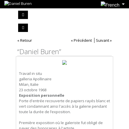
« Retour
« Précédent
Suivant »
“Daniel Buren”
Travail in situ
galleria Apollinaire
Milan, Italie
23 octobre 1968
Exposition personnelle
Porte d'entrée recouverte de papiers rayés blanc et
vert condamnant ainsi l'accès à la galerie pendant
toute la durée de l’exposition.
Première exposition où le galeriste fut obligé de
payer des honoraires à l'artiste.