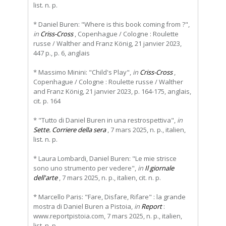
list. n. p.
* Daniel Buren: "Where is this book coming from ?",
in
Criss-Cross
, Copenhague / Cologne : Roulette
russe / Walther and Franz König, 21 janvier 2023,
447 p., p. 6, anglais
* Massimo Minini: "Child's Play",
in
Criss-Cross
,
Copenhague / Cologne : Roulette russe / Walther
and Franz König, 21 janvier 2023, p. 164-175, anglais,
cit. p. 164
* "Tutto di Daniel Buren in una restrospettiva",
in
Sette. Corriere della sera
, 7 mars 2025, n. p., italien,
list. n. p.
* Laura Lombardi, Daniel Buren: "Le mie strisce
sono uno strumento per vedere",
in
Il giornale
dell'arte
, 7 mars 2025, n. p., italien, cit. n. p.
* Marcello Paris: "Fare, Disfare, Rifare" : la grande
mostra di Daniel Buren a Pistoia,
in
Report
:
www.reportpistoia.com, 7 mars 2025, n. p., italien,
list. n. p.