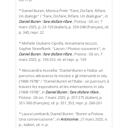
* Daniel Buren, Monica Preti: "Fare, Disfare, Rifare.
Un dialogo" / "Fare, Disfare, Rifare. Un dialogue",
in
Daniel Buren : fare disfare rifare
, Pistoia : Gli ori, 7
mars 2025, p. 23-129 (italien), p. 339-348 (français), cit.
p. 340, repr. 22
* Michele Giuliano Cipolla, Annamaria Iacuzzi,
Sophie Streefkerk: "Lavori / Photos-souvenirs",
in
Daniel Buren : fare disfare rifare
, Pistoia : Gli ori, 7
mars 2025, p. 139-253, cit. et repr. p. 139
* Alessandra Acocella: "Daniel Buren e l'italia: un
percorso attraverso le mostre e gli interventi in situ
(1968-1978)" / "Daniel Buren et l'Italie : un parcours à
travers les expositions et les interventions in situ
(1968-1978)",
in
Daniel Buren : fare disfare rifare
,
Pistoia : Gli ori, 7 mars 2025, p. 257-275 (italien), p.
351-360 (français), cit. p. 351, 353, repr. p. 260-261
* Laura Lombardi, Daniel Buren: "Buren a Pistoia.
Una conversazione",
in
Antinomie
, 21 mars 2025, n.
p., italien, cit. n. p.