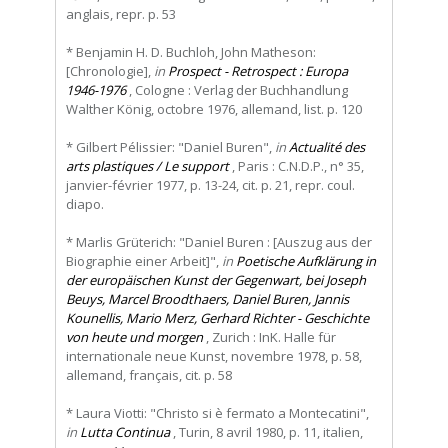
anglais, repr. p. 53
* Benjamin H. D. Buchloh, John Matheson:
[Chronologie],
in
Prospect - Retrospect : Europa
1946-1976
, Cologne : Verlag der Buchhandlung
Walther König, octobre 1976, allemand, list. p. 120
* Gilbert Pélissier: "Daniel Buren",
in
Actualité des
arts plastiques / Le support
, Paris : C.N.D.P., n° 35,
janvier-février 1977, p. 13-24, cit. p. 21, repr. coul.
diapo.
* Marlis Grüterich: "Daniel Buren : [Auszug aus der
Biographie einer Arbeit]",
in
Poetische Aufklärung in
der europäischen Kunst der Gegenwart, bei Joseph
Beuys, Marcel Broodthaers, Daniel Buren, Jannis
Kounellis, Mario Merz, Gerhard Richter - Geschichte
von heute und morgen
, Zurich : InK. Halle für
internationale neue Kunst, novembre 1978, p. 58,
allemand, français, cit. p. 58
* Laura Viotti: "Christo si è fermato a Montecatini",
in
Lutta Continua
, Turin, 8 avril 1980, p. 11, italien,