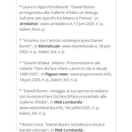
* Laura in Approfondimenti: "Daniel Buren
protagonista alle Gallerie d'Italia: un dialogo
sull'arte site-specific tra Milano e Pistoia",
in
Arredativo
: www.arredativo.it, 17 juin 2025, n. p.,
italien, list.n. p.
* "Incontro con l'artista contemporaneo Daniel
Buren",
in
Mentelocale
: www.mentelocale.it, 18 juin
2025, n. p., italien, list. n. p.
* "Gaerie d'Italia - Milano - Presentazione del
volume "fare disfare rifare. Lavori in situ e situati
1968-2025",
in
Pegaso news
: www.pegasonews.info,
18 juin 2025, n. p., italien, list. n. p.
* "Daniel Buren : omaggio al suo percorso italiano
con la mostra Fare Disfare Rifare presentato alle
Gallerie d'Italia",
in
Web Lombardia
:
www.weblombardia.info, 1er juillet 2025, n. p.,
italien, list. n. p.
* Bruno Corà: "Daniel Buren, la bellezza civica a
bande colorate",
in
Web Lombardia
: