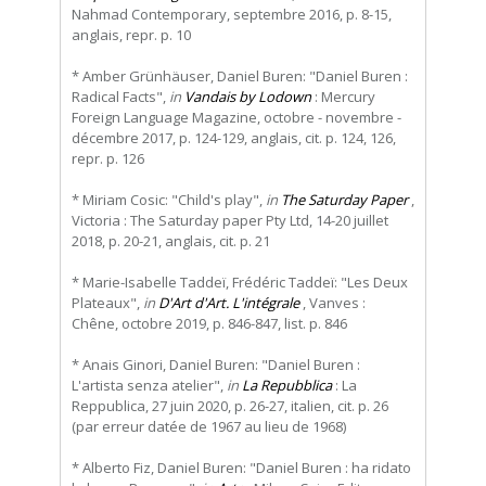
Nahmad Contemporary, septembre 2016, p. 8-15,
anglais, repr. p. 10
* Amber Grünhäuser, Daniel Buren: "Daniel Buren :
Radical Facts",
in
Vandais by Lodown
: Mercury
Foreign Language Magazine, octobre - novembre -
décembre 2017, p. 124-129, anglais, cit. p. 124, 126,
repr. p. 126
* Miriam Cosic: "Child's play",
in
The Saturday Paper
,
Victoria : The Saturday paper Pty Ltd, 14-20 juillet
2018, p. 20-21, anglais, cit. p. 21
* Marie-Isabelle Taddeï, Frédéric Taddeï: "Les Deux
Plateaux",
in
D'Art d'Art. L'intégrale
, Vanves :
Chêne, octobre 2019, p. 846-847, list. p. 846
* Anais Ginori, Daniel Buren: "Daniel Buren :
L'artista senza atelier",
in
La Repubblica
: La
Reppublica, 27 juin 2020, p. 26-27, italien, cit. p. 26
(par erreur datée de 1967 au lieu de 1968)
* Alberto Fiz, Daniel Buren: "Daniel Buren : ha ridato