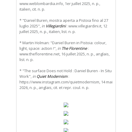
www.weblombardia.info, 1er juillet 2025, n. p.,
italien, cit. n. p.
* "Daniel Buren, mostra aperta a Pistoia fino al 27
luglio 2025",
in
Villegiardini
: www.villegiardini.it, 12
juillet 2025, n. p., italien, list. n. p.
* Martin Holman: "Daniel Buren in Pistoia: colour,
light, space: action !",
in
The Florentine
:
www.theflorentine.net, 16 juillet 2025, n. p., anglais,
list. n. p.
* "The surface Does not Hold : Daniel Buren - In Situ
Work",
in
Quiet Modernism
:
https://www.instagram.com/quietmodernism, 14 mai
2026, n. p., anglais, cit. et repr. coul. n. p.