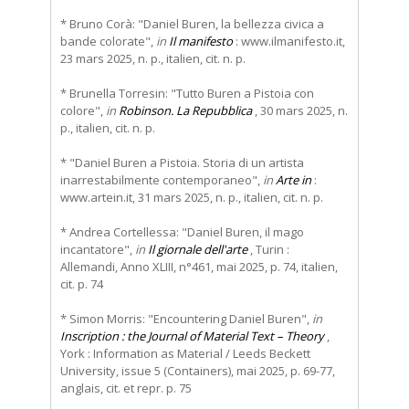
* Bruno Corà: "Daniel Buren, la bellezza civica a
bande colorate",
in
Il manifesto
: www.ilmanifesto.it,
23 mars 2025, n. p., italien, cit. n. p.
* Brunella Torresin: "Tutto Buren a Pistoia con
colore",
in
Robinson. La Repubblica
, 30 mars 2025, n.
p., italien, cit. n. p.
* "Daniel Buren a Pistoia. Storia di un artista
inarrestabilmente contemporaneo",
in
Arte in
:
www.artein.it, 31 mars 2025, n. p., italien, cit. n. p.
* Andrea Cortellessa: "Daniel Buren, il mago
incantatore",
in
Il giornale dell'arte
, Turin :
Allemandi, Anno XLIII, n°461, mai 2025, p. 74, italien,
cit. p. 74
* Simon Morris: "Encountering Daniel Buren",
in
Inscription : the Journal of Material Text – Theory
,
York : Information as Material / Leeds Beckett
University, issue 5 (Containers), mai 2025, p. 69-77,
anglais, cit. et repr. p. 75