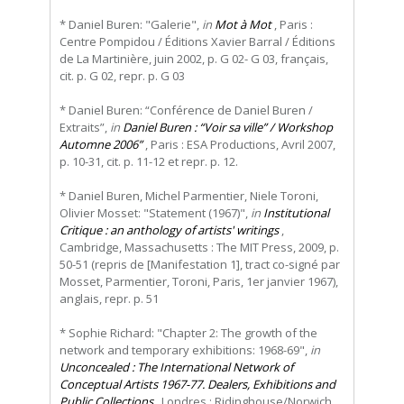
* Daniel Buren: "Galerie",
in
Mot à Mot
, Paris :
Centre Pompidou / Éditions Xavier Barral / Éditions
de La Martinière, juin 2002, p. G 02- G 03, français,
cit. p. G 02, repr. p. G 03
* Daniel Buren: “Conférence de Daniel Buren /
Extraits”,
in
Daniel Buren : “Voir sa ville” / Workshop
Automne 2006”
, Paris : ESA Productions, Avril 2007,
p. 10-31, cit. p. 11-12 et repr. p. 12.
* Daniel Buren, Michel Parmentier, Niele Toroni,
Olivier Mosset: "Statement (1967)",
in
Institutional
Critique : an anthology of artists' writings
,
Cambridge, Massachusetts : The MIT Press, 2009, p.
50-51 (repris de [Manifestation 1], tract co-signé par
Mosset, Parmentier, Toroni, Paris, 1er janvier 1967),
anglais, repr. p. 51
* Sophie Richard: "Chapter 2: The growth of the
network and temporary exhibitions: 1968-69",
in
Unconcealed : The International Network of
Conceptual Artists 1967-77. Dealers, Exhibitions and
Public Collections
, Londres : Ridinghouse/Norwich