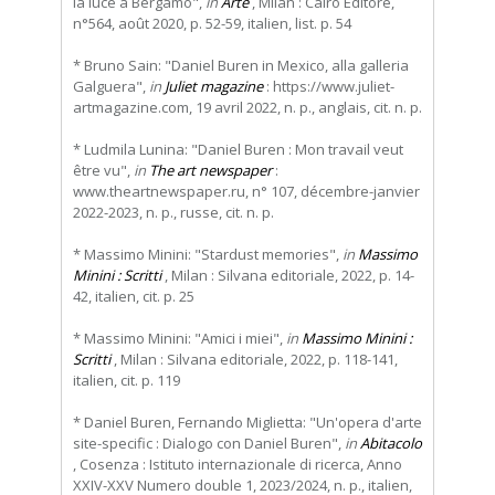
la luce a Bergamo",
in
Arte
, Milan : Cairo Editore,
n°564, août 2020, p. 52-59, italien, list. p. 54
* Bruno Sain: "Daniel Buren in Mexico, alla galleria
Galguera",
in
Juliet magazine
: https://www.juliet-
artmagazine.com, 19 avril 2022, n. p., anglais, cit. n. p.
* Ludmila Lunina: "Daniel Buren : Mon travail veut
être vu",
in
The art newspaper
:
www.theartnewspaper.ru, n° 107, décembre-janvier
2022-2023, n. p., russe, cit. n. p.
* Massimo Minini: "Stardust memories",
in
Massimo
Minini : Scritti
, Milan : Silvana editoriale, 2022, p. 14-
42, italien, cit. p. 25
* Massimo Minini: "Amici i miei",
in
Massimo Minini :
Scritti
, Milan : Silvana editoriale, 2022, p. 118-141,
italien, cit. p. 119
* Daniel Buren, Fernando Miglietta: "Un'opera d'arte
site-specific : Dialogo con Daniel Buren",
in
Abitacolo
, Cosenza : Istituto internazionale di ricerca, Anno
XXIV-XXV Numero double 1, 2023/2024, n. p., italien,