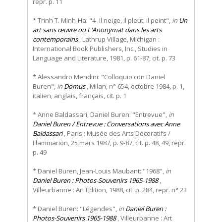
repr. p. 11
* Trinh T. Minh-Ha: "4- Il neige, il pleut, il peint",
in
Un
art sans œuvre ou L'Anonymat dans les arts
contemporains
, Lathrup Village, Michigan :
International Book Publishers, Inc., Studies in
Language and Literature, 1981, p. 61-87, cit. p. 73
* Alessandro Mendini: "Colloquio con Daniel
Buren",
in
Domus
, Milan, n° 654, octobre 1984, p. 1,
italien, anglais, français, cit. p. 1
* Anne Baldassari, Daniel Buren: "Entrevue",
in
Daniel Buren / Entrevue : Conversations avec Anne
Baldassari
, Paris : Musée des Arts Décoratifs /
Flammarion, 25 mars 1987, p. 9-87, cit. p. 48, 49, repr.
p. 49
* Daniel Buren, Jean-Louis Maubant: "1968",
in
Daniel Buren : Photos-Souvenirs 1965-1988
,
Villeurbanne : Art Édition, 1988, cit. p. 284, repr. n° 23
* Daniel Buren: "Légendes",
in
Daniel Buren :
Photos-Souvenirs 1965-1988
, Villeurbanne : Art