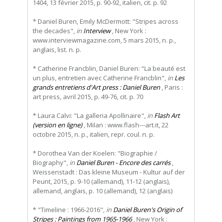
1404, 13 février 2015, p. 90-92, italien, cit. p. 92
* Daniel Buren, Emily McDermott: "Stripes across
the decades",
in
Interview
, New York :
www.interviewmagazine.com, 5 mars 2015, n. p.,
anglais, list. n. p.
* Catherine Francblin, Daniel Buren: "La beauté est
un plus, entretien avec Catherine Francblin",
in
Les
grands entretiens d'Art press : Daniel Buren
, Paris :
art press, avril 2015, p. 49-76, cit. p. 70
* Laura Calvi: "La galleria Apollinaire",
in
Flash Art
(version en ligne)
, Milan : www.flash---art.it, 22
octobre 2015, n. p., italien, repr. coul. n. p.
* Dorothea Van der Koelen: "Biographie /
Biography",
in
Daniel Buren - Encore des carrés
,
Weissenstadt : Das kleine Museum - Kultur auf der
Peunt, 2015, p. 9-10 (allemand), 11-12 (anglais),
allemand, anglais, p. 10 (allemand), 12 (anglais)
* "Timeline : 1966-2016",
in
Daniel Buren's Origin of
Stripes : Paintings from 1965-1966
, New York :