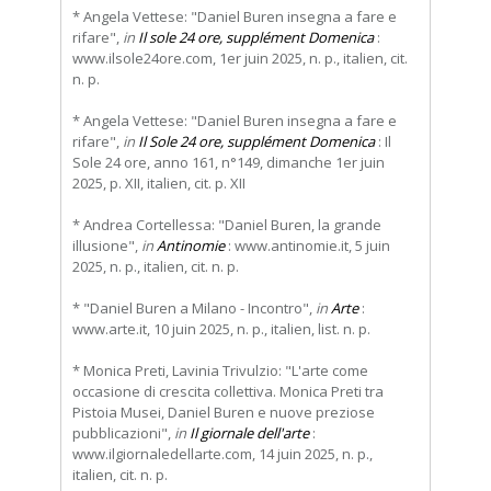
* Angela Vettese: "Daniel Buren insegna a fare e
rifare",
in
Il sole 24 ore, supplément Domenica
:
www.ilsole24ore.com, 1er juin 2025, n. p., italien, cit.
n. p.
* Angela Vettese: "Daniel Buren insegna a fare e
rifare",
in
Il Sole 24 ore, supplément Domenica
: Il
Sole 24 ore, anno 161, n°149, dimanche 1er juin
2025, p. XII, italien, cit. p. XII
* Andrea Cortellessa: "Daniel Buren, la grande
illusione",
in
Antinomie
: www.antinomie.it, 5 juin
2025, n. p., italien, cit. n. p.
* "Daniel Buren a Milano - Incontro",
in
Arte
:
www.arte.it, 10 juin 2025, n. p., italien, list. n. p.
* Monica Preti, Lavinia Trivulzio: "L'arte come
occasione di crescita collettiva. Monica Preti tra
Pistoia Musei, Daniel Buren e nuove preziose
pubblicazioni",
in
Il giornale dell'arte
:
www.ilgiornaledellarte.com, 14 juin 2025, n. p.,
italien, cit. n. p.