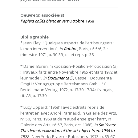
Oeuvre(s) associée(s)
Papiers collés blanc et vert
Octobre 1968
Bibliographie
* Jean Clay: "Quelques aspects de l'art bourgeois :
la non intervention",
in
Robho
, Paris, n° 5/6, 2e
trimestre 1971, p. 30-39, cit. et repr. p. 38
* Daniel Buren: "Exposition–Position–Proposition (a)
: Travaux faits entre Novembre 1965 et Mars 1972 et
leur mode",
in
Documenta 5
, Cassel : Documenta
GmgH / Verlagsgruppe Bertelsmann GmbH / C.
Bertelsmann Verlag, 1972, p. 17.30-17.34 : français,
cit. A5, p. 17.30
* Lucy Lippard: “1968” [avec extraits repris de
l'entretien avec André Parinaud, in Galerie des Arts,
n° 50, Paris, 1968 et de "Faut-il enseigner l'art", in
Galerie des Arts, n° 57, Paris, oct. 1968],
in
Six Years:
The dematerialization of the art object from 1966 to
1972
, New York : Praeger Publishers, 1973, p. 35-67,