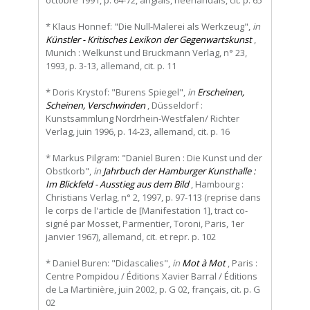
* Klaus Honnef: "Die Null-Malerei als Werkzeug",
in
Künstler - Kritisches Lexikon der Gegenwartskunst
,
Munich : Welkunst und Bruckmann Verlag, n° 23,
1993, p. 3-13, allemand, cit. p. 11
* Doris Krystof: "Burens Spiegel",
in
Erscheinen,
Scheinen, Verschwinden
, Düsseldorf :
Kunstsammlung Nordrhein-Westfalen/ Richter
Verlag, juin 1996, p. 14-23, allemand, cit. p. 16
* Markus Pilgram: "Daniel Buren : Die Kunst und der
Obstkorb",
in
Jahrbuch der Hamburger Kunsthalle :
Im Blickfeld - Ausstieg aus dem Bild
, Hambourg :
Christians Verlag, n° 2, 1997, p. 97-113 (reprise dans
le corps de l'article de [Manifestation 1], tract co-
signé par Mosset, Parmentier, Toroni, Paris, 1er
janvier 1967), allemand, cit. et repr. p. 102
* Daniel Buren: "Didascalies",
in
Mot à Mot
, Paris :
Centre Pompidou / Éditions Xavier Barral / Éditions
de La Martinière, juin 2002, p. G 02, français, cit. p. G
02