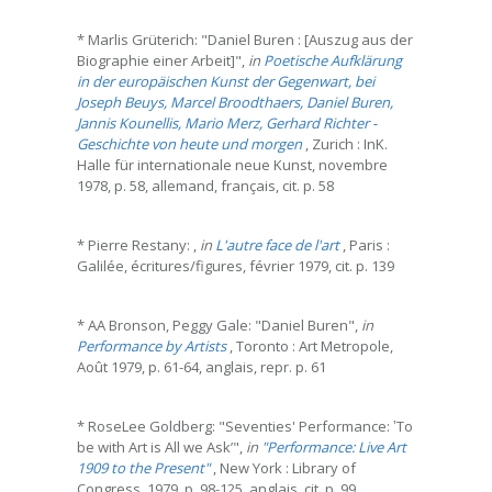
* Marlis Grüterich: "Daniel Buren : [Auszug aus der
Biographie einer Arbeit]",
in
Poetische Aufklärung
in der europäischen Kunst der Gegenwart, bei
Joseph Beuys, Marcel Broodthaers, Daniel Buren,
Jannis Kounellis, Mario Merz, Gerhard Richter -
Geschichte von heute und morgen
, Zurich : InK.
Halle für internationale neue Kunst, novembre
1978, p. 58, allemand, français, cit. p. 58
* Pierre Restany: ,
in
L'autre face de l'art
, Paris :
Galilée, écritures/figures, février 1979, cit. p. 139
* AA Bronson, Peggy Gale: "Daniel Buren",
in
Performance by Artists
, Toronto : Art Metropole,
Août 1979, p. 61-64, anglais, repr. p. 61
* RoseLee Goldberg: "Seventies' Performance: ‛To
be with Art is All we Ask’",
in
"Performance: Live Art
1909 to the Present"
, New York : Library of
Congress, 1979, p. 98-125, anglais, cit. p. 99