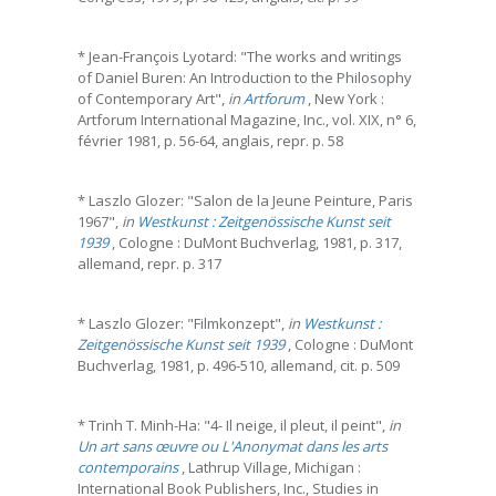
* Jean-François Lyotard: "The works and writings
of Daniel Buren: An Introduction to the Philosophy
of Contemporary Art",
in
Artforum
, New York :
Artforum International Magazine, Inc., vol. XIX, n° 6,
février 1981, p. 56-64, anglais, repr. p. 58
* Laszlo Glozer: "Salon de la Jeune Peinture, Paris
1967",
in
Westkunst : Zeitgenössische Kunst seit
1939
, Cologne : DuMont Buchverlag, 1981, p. 317,
allemand, repr. p. 317
* Laszlo Glozer: "Filmkonzept",
in
Westkunst :
Zeitgenössische Kunst seit 1939
, Cologne : DuMont
Buchverlag, 1981, p. 496-510, allemand, cit. p. 509
* Trinh T. Minh-Ha: "4- Il neige, il pleut, il peint",
in
Un art sans œuvre ou L'Anonymat dans les arts
contemporains
, Lathrup Village, Michigan :
International Book Publishers, Inc., Studies in