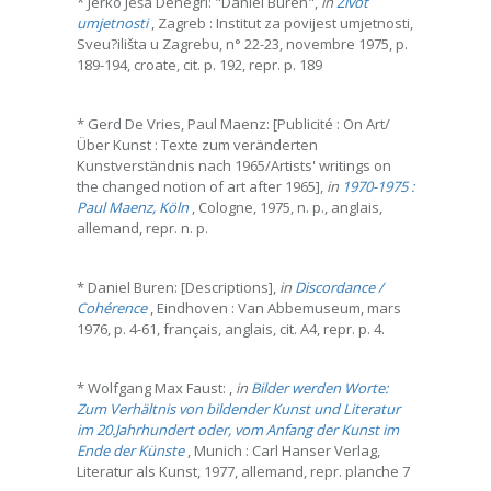
* Jerko Ješa Denegri: "Daniel Buren",
in
Život
umjetnosti
, Zagreb : Institut za povijest umjetnosti,
Sveu?ilišta u Zagrebu, n° 22-23, novembre 1975, p.
189-194, croate, cit. p. 192, repr. p. 189
* Gerd De Vries, Paul Maenz: [Publicité : On Art/
Über Kunst : Texte zum veränderten
Kunstverständnis nach 1965/Artists' writings on
the changed notion of art after 1965],
in
1970-1975 :
Paul Maenz, Köln
, Cologne, 1975, n. p., anglais,
allemand, repr. n. p.
* Daniel Buren: [Descriptions],
in
Discordance /
Cohérence
, Eindhoven : Van Abbemuseum, mars
1976, p. 4-61, français, anglais, cit. A4, repr. p. 4.
* Wolfgang Max Faust: ,
in
Bilder werden Worte:
Zum Verhältnis von bildender Kunst und Literatur
im 20.Jahrhundert oder, vom Anfang der Kunst im
Ende der Künste
, Munich : Carl Hanser Verlag,
Literatur als Kunst, 1977, allemand, repr. planche 7