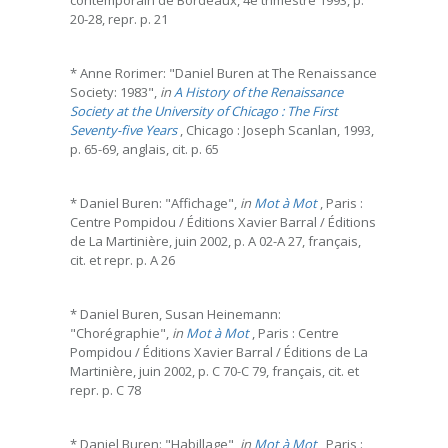
20-28, repr. p. 21
* Anne Rorimer: "Daniel Buren at The Renaissance
Society: 1983",
in
A History of the Renaissance
Society at the University of Chicago : The First
Seventy-five Years
, Chicago : Joseph Scanlan, 1993,
p. 65-69, anglais, cit. p. 65
* Daniel Buren: "Affichage",
in
Mot à Mot
, Paris :
Centre Pompidou / Éditions Xavier Barral / Éditions
de La Martinière, juin 2002, p. A 02-A 27, français,
cit. et repr. p. A 26
* Daniel Buren, Susan Heinemann:
"Chorégraphie",
in
Mot à Mot
, Paris : Centre
Pompidou / Éditions Xavier Barral / Éditions de La
Martinière, juin 2002, p. C 70-C 79, français, cit. et
repr. p. C 78
* Daniel Buren: "Habillage",
in
Mot à Mot
, Paris :