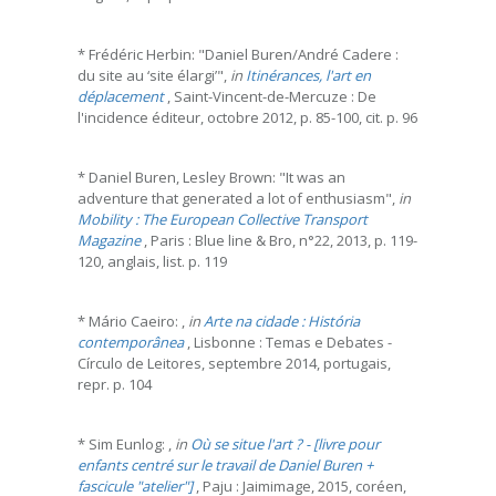
* Frédéric Herbin: "Daniel Buren/André Cadere :
du site au ‘site élargi’",
in
Itinérances, l'art en
déplacement
, Saint-Vincent-de-Mercuze : De
l'incidence éditeur, octobre 2012, p. 85-100, cit. p. 96
* Daniel Buren, Lesley Brown: "It was an
adventure that generated a lot of enthusiasm",
in
Mobility : The European Collective Transport
Magazine
, Paris : Blue line & Bro, n°22, 2013, p. 119-
120, anglais, list. p. 119
* Mário Caeiro: ,
in
Arte na cidade : História
contemporânea
, Lisbonne : Temas e Debates -
Círculo de Leitores, septembre 2014, portugais,
repr. p. 104
* Sim Eunlog: ,
in
Où se situe l'art ? - [livre pour
enfants centré sur le travail de Daniel Buren +
fascicule "atelier"]
, Paju : Jaimimage, 2015, coréen,