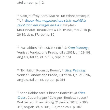
atelier repr. p. 1, 2
* Alain Jouffroy: "Art / Mai 68 : un échec artistique
?",
in
Beaux Arts magazine hors-série : mai 68 la
révolution des images de A à Z
, Issy-les-
Moulineaux : Beaux Arts & Cie, n°45H, mai 2018, p.
26-39, cit. p. 37, repr. p. 36
* Eva Fabbris: "The SIGN Critic",
in
Stop Painting
,
Venise : Fondazione Prada, juillet 2021, p. 152-163,
anglais, italien, cit. p. 152, repr. p. 161
* "Exhibition Room by Room",
in
Stop Painting
,
Venise : Fondazione Prada, juillet 2021, p. 210-287,
anglais, italien, cit. et repr. p. 254
* Anne Baldassari: "Chinese Portrait",
in
Criss-
Cross
, Copenhague / Cologne : Roulette russe /
Walther and Franz König, 21 janvier 2023, p. 300-
315, anglais, cit. p. 306, 307, repr. coul. p. 307