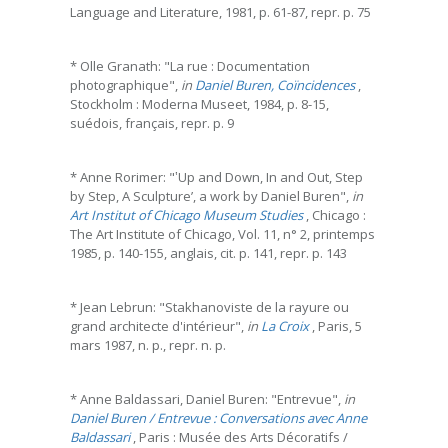
Language and Literature, 1981, p. 61-87, repr. p. 75
* Olle Granath: "La rue : Documentation
photographique",
in
Daniel Buren, Coïncidences
,
Stockholm : Moderna Museet, 1984, p. 8-15,
suédois, français, repr. p. 9
* Anne Rorimer: "‛Up and Down, In and Out, Step
by Step, A Sculpture’, a work by Daniel Buren",
in
Art Institut of Chicago Museum Studies
, Chicago :
The Art Institute of Chicago, Vol. 11, n° 2, printemps
1985, p. 140-155, anglais, cit. p. 141, repr. p. 143
* Jean Lebrun: "Stakhanoviste de la rayure ou
grand architecte d'intérieur",
in
La Croix
, Paris, 5
mars 1987, n. p., repr. n. p.
* Anne Baldassari, Daniel Buren: "Entrevue",
in
Daniel Buren / Entrevue : Conversations avec Anne
Baldassari
, Paris : Musée des Arts Décoratifs /