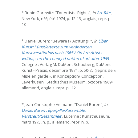
* Rubin Gorewitz: "For Artists' Rights",
in
Art-Rite
,
New York, n°6, été 1974, p. 12-13, anglais, repr. p.
13
* Daniel Buren: "Beware ! / Achtung ! ",
in
Über
Kunst: Künstlertexte zum veränderten
Kunstverständnis nach 1965 / On Art: Artists'
writings on the changed notion of art after 1965
,
Cologne : Verlag M. DuMont Schauberg, DuMont
Kunst - Praxis, décembre 1974, p. 50-75 (repris de «
Mise en garde », in Konzeption/ Conception,
Leverkusen : Städtisches Museum, octobre 1969),
allemand, anglais, repr. pl. 12
* Jean-Christophe Ammann: "Daniel Buren",
in
Daniel Buren : Éparpillé/Rassemblé,
Verstreut/Gesammelt
, Lucerne : Kunstmuseum,
mars 1975, n. p., allemand, repr. n. p.