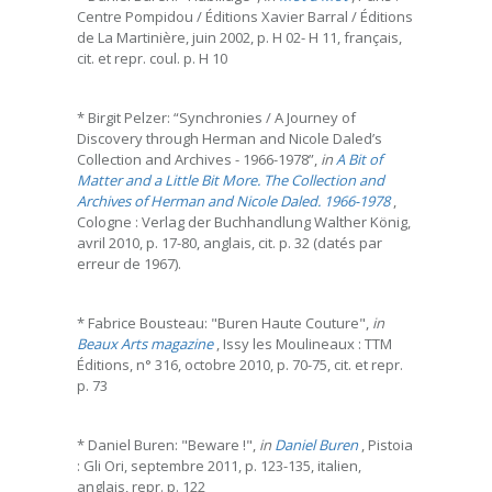
Centre Pompidou / Éditions Xavier Barral / Éditions
de La Martinière, juin 2002, p. H 02- H 11, français,
cit. et repr. coul. p. H 10
* Birgit Pelzer: “Synchronies / A Journey of
Discovery through Herman and Nicole Daled’s
Collection and Archives - 1966-1978”,
in
A Bit of
Matter and a Little Bit More. The Collection and
Archives of Herman and Nicole Daled. 1966-1978
,
Cologne : Verlag der Buchhandlung Walther König,
avril 2010, p. 17-80, anglais, cit. p. 32 (datés par
erreur de 1967).
* Fabrice Bousteau: "Buren Haute Couture",
in
Beaux Arts magazine
, Issy les Moulineaux : TTM
Éditions, n° 316, octobre 2010, p. 70-75, cit. et repr.
p. 73
* Daniel Buren: "Beware !",
in
Daniel Buren
, Pistoia
: Gli Ori, septembre 2011, p. 123-135, italien,
anglais, repr. p. 122