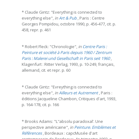
* Claude Gintz: "Everything is connected to
everything else",
in
Art & Pub
, Paris : Centre
Georges Pompidou, octobre 1990, p. 456-477, cit. p.
458, repr. p. 461
* Robert Fleck: "Chronologie",
in
Centre Paris :
Peinture et société à Paris depuis 1960 / Zentrum
Paris : Malerei und Gesellschaft in Paris seit 1960
,
Klagenfurt : Ritter Verlag, 1993, p. 10-249, français,
allemand, cit. et repr. p. 60
* Claude Gintz: "Evreything is connected to
everything else",
in
Ailleurs et Autrement
, Paris :
éditions Jacqueline Chambon, Critiques d'art, 1993,
p. 164-178, cit. p. 166
* Brooks Adams: "L'‘absolu paradoxal’. Une
perspective américaine",
in
Peinture. Emblèmes et
Références
, Bordeaux : capcMusée d'art
contemporain de Bordeaux, 4e trimestre 1993, p.