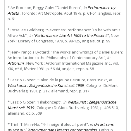
* AA Bronson, Peggy Gale: "Daniel Buren",
in
Performance by
Artists
, Toronto : Art Metropole, Août 1979, p. 61-64, anglais, repr.
p. 61
* RoseLee Goldberg: "Seventies' Performance: ‛To be with Art is
All we Ask’",
in
"Performance: Live Art 1909 to the Present"
, New
York : Library of Congress, 1979, p. 98-125, anglais, cit. p. 99
* Jean-François Lyotard: "The works and writings of Daniel Buren:
An Introduction to the Philosophy of Contemporary Art",
in
Artforum
, New York : Artforum International Magazine, Inc., vol.
XIX, n° 6, février 1981, p. 56-64, anglais, repr. p. 58
* Laszlo Glozer: "Salon de la Jeune Peinture, Paris 1967",
in
Westkunst : Zeitgenössische Kunst seit 1939
, Cologne : DuMont
Buchverlag, 1981, p. 317, allemand, repr. p. 317
* Laszlo Glozer: "Filmkonzept",
in
Westkunst : Zeitgenössische
Kunst seit 1939
, Cologne : DuMont Buchverlag, 1981, p. 496-510,
allemand, cit. p. 509
* Trinh T. Minh-Ha: "4- Il neige, il pleut, il peint",
in
Un art sans
œuvre ou L'Anonymat dans les arts contemporains
, Lathrup