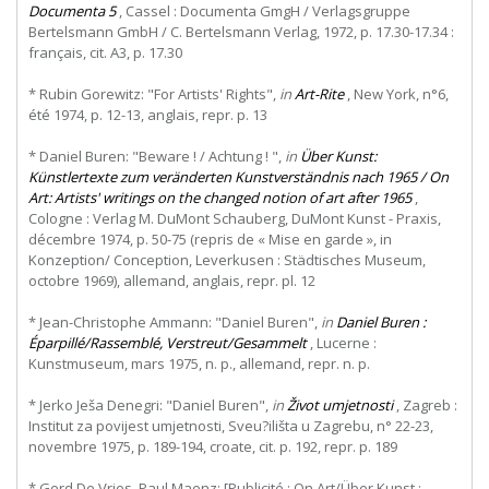
Documenta 5
, Cassel : Documenta GmgH / Verlagsgruppe
Bertelsmann GmbH / C. Bertelsmann Verlag, 1972, p. 17.30-17.34 :
français, cit. A3, p. 17.30
* Rubin Gorewitz: "For Artists' Rights",
in
Art-Rite
, New York, n°6,
été 1974, p. 12-13, anglais, repr. p. 13
* Daniel Buren: "Beware ! / Achtung ! ",
in
Über Kunst:
Künstlertexte zum veränderten Kunstverständnis nach 1965 / On
Art: Artists' writings on the changed notion of art after 1965
,
Cologne : Verlag M. DuMont Schauberg, DuMont Kunst - Praxis,
décembre 1974, p. 50-75 (repris de « Mise en garde », in
Konzeption/ Conception, Leverkusen : Städtisches Museum,
octobre 1969), allemand, anglais, repr. pl. 12
* Jean-Christophe Ammann: "Daniel Buren",
in
Daniel Buren :
Éparpillé/Rassemblé, Verstreut/Gesammelt
, Lucerne :
Kunstmuseum, mars 1975, n. p., allemand, repr. n. p.
* Jerko Ješa Denegri: "Daniel Buren",
in
Život umjetnosti
, Zagreb :
Institut za povijest umjetnosti, Sveu?ilišta u Zagrebu, n° 22-23,
novembre 1975, p. 189-194, croate, cit. p. 192, repr. p. 189
* Gerd De Vries, Paul Maenz: [Publicité : On Art/Über Kunst :