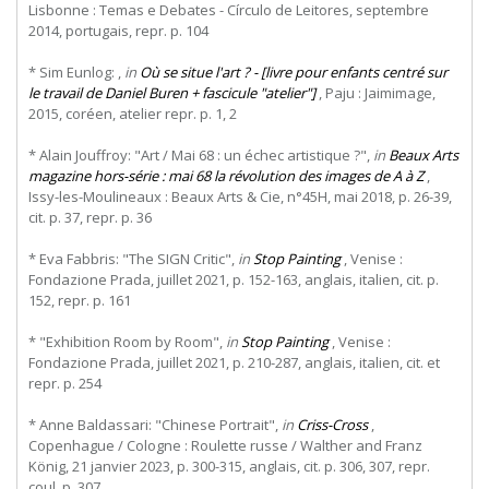
Lisbonne : Temas e Debates - Círculo de Leitores, septembre
2014, portugais, repr. p. 104
* Sim Eunlog: ,
in
Où se situe l'art ? - [livre pour enfants centré sur
le travail de Daniel Buren + fascicule "atelier"]
, Paju : Jaimimage,
2015, coréen, atelier repr. p. 1, 2
* Alain Jouffroy: "Art / Mai 68 : un échec artistique ?",
in
Beaux Arts
magazine hors-série : mai 68 la révolution des images de A à Z
,
Issy-les-Moulineaux : Beaux Arts & Cie, n°45H, mai 2018, p. 26-39,
cit. p. 37, repr. p. 36
* Eva Fabbris: "The SIGN Critic",
in
Stop Painting
, Venise :
Fondazione Prada, juillet 2021, p. 152-163, anglais, italien, cit. p.
152, repr. p. 161
* "Exhibition Room by Room",
in
Stop Painting
, Venise :
Fondazione Prada, juillet 2021, p. 210-287, anglais, italien, cit. et
repr. p. 254
* Anne Baldassari: "Chinese Portrait",
in
Criss-Cross
,
Copenhague / Cologne : Roulette russe / Walther and Franz
König, 21 janvier 2023, p. 300-315, anglais, cit. p. 306, 307, repr.
coul. p. 307