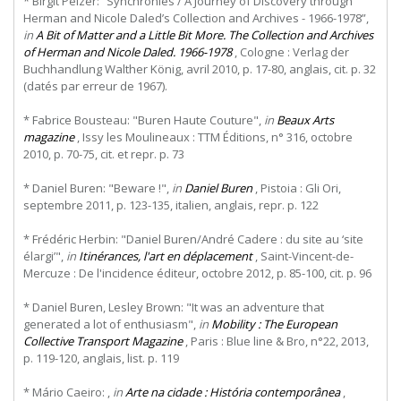
* Birgit Pelzer: “Synchronies / A Journey of Discovery through
Herman and Nicole Daled’s Collection and Archives - 1966-1978”,
in
A Bit of Matter and a Little Bit More. The Collection and Archives
of Herman and Nicole Daled. 1966-1978
, Cologne : Verlag der
Buchhandlung Walther König, avril 2010, p. 17-80, anglais, cit. p. 32
(datés par erreur de 1967).
* Fabrice Bousteau: "Buren Haute Couture",
in
Beaux Arts
magazine
, Issy les Moulineaux : TTM Éditions, n° 316, octobre
2010, p. 70-75, cit. et repr. p. 73
* Daniel Buren: "Beware !",
in
Daniel Buren
, Pistoia : Gli Ori,
septembre 2011, p. 123-135, italien, anglais, repr. p. 122
* Frédéric Herbin: "Daniel Buren/André Cadere : du site au ‘site
élargi’",
in
Itinérances, l'art en déplacement
, Saint-Vincent-de-
Mercuze : De l'incidence éditeur, octobre 2012, p. 85-100, cit. p. 96
* Daniel Buren, Lesley Brown: "It was an adventure that
generated a lot of enthusiasm",
in
Mobility : The European
Collective Transport Magazine
, Paris : Blue line & Bro, n°22, 2013,
p. 119-120, anglais, list. p. 119
* Mário Caeiro: ,
in
Arte na cidade : História contemporânea
,