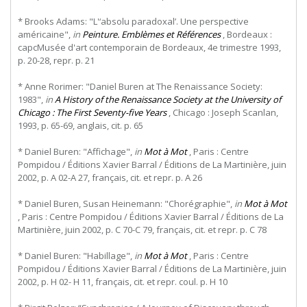
* Brooks Adams: "L'‘absolu paradoxal’. Une perspective
américaine",
in
Peinture. Emblèmes et Références
, Bordeaux :
capcMusée d'art contemporain de Bordeaux, 4e trimestre 1993,
p. 20-28, repr. p. 21
* Anne Rorimer: "Daniel Buren at The Renaissance Society:
1983",
in
A History of the Renaissance Society at the University of
Chicago : The First Seventy-five Years
, Chicago : Joseph Scanlan,
1993, p. 65-69, anglais, cit. p. 65
* Daniel Buren: "Affichage",
in
Mot à Mot
, Paris : Centre
Pompidou / Éditions Xavier Barral / Éditions de La Martinière, juin
2002, p. A 02-A 27, français, cit. et repr. p. A 26
* Daniel Buren, Susan Heinemann: "Chorégraphie",
in
Mot à Mot
, Paris : Centre Pompidou / Éditions Xavier Barral / Éditions de La
Martinière, juin 2002, p. C 70-C 79, français, cit. et repr. p. C 78
* Daniel Buren: "Habillage",
in
Mot à Mot
, Paris : Centre
Pompidou / Éditions Xavier Barral / Éditions de La Martinière, juin
2002, p. H 02- H 11, français, cit. et repr. coul. p. H 10