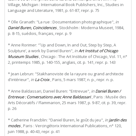
Village, Michigan : International Book Publishers, Inc., Studies in
Language and Literature, 1981, p. 61-87, repr. p. 75
* Olle Granath: "La rue : Documentation photographique",
in
Daniel Buren, Coïncidences
, Stockholm : Moderna Museet, 1984,
p. 8-15, suédois, français, repr. p. 9
* Anne Rorimer: "‛Up and Down, In and Out, Step by Step, A
Sculpture’, a work by Daniel Buren",
in
Art Institut of Chicago
Museum Studies
, Chicago : The Art Institute of Chicago, Vol. 11, n°
2, printemps 1985, p. 140-155, anglais, cit. p. 141, repr. p. 143
* Jean Lebrun: "Stakhanoviste de la rayure ou grand architecte
d'intérieur",
in
La Croix
, Paris, 5 mars 1987, n. p., repr. n. p.
* Anne Baldassari, Daniel Buren: "Entrevue",
in
Daniel Buren /
Entrevue : Conversations avec Anne Baldassari
, Paris : Musée des
Arts Décoratifs / Flammarion, 25 mars 1987, p. 9-87, cit. p. 39, repr.
p. 26
* Catherine Francblin: "Daniel Buren, le goût du jeu",
in
Jardin des
modes
, Paris : Vercingétorix International Publications, n° 120,
juin 1988, p. 40-43, repr. p. 41