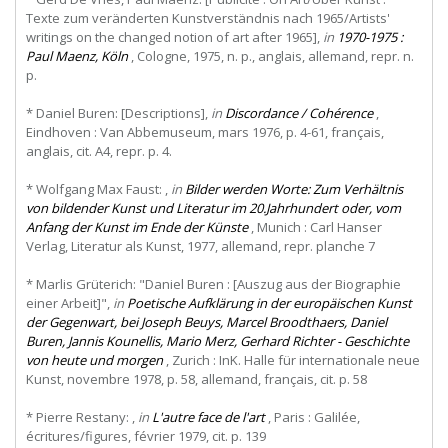
Texte zum veränderten Kunstverständnis nach 1965/Artists'
writings on the changed notion of art after 1965],
in
1970-1975 :
Paul Maenz, Köln
, Cologne, 1975, n. p., anglais, allemand, repr. n.
p.
* Daniel Buren: [Descriptions],
in
Discordance / Cohérence
,
Eindhoven : Van Abbemuseum, mars 1976, p. 4-61, français,
anglais, cit. A4, repr. p. 4.
* Wolfgang Max Faust: ,
in
Bilder werden Worte: Zum Verhältnis
von bildender Kunst und Literatur im 20.Jahrhundert oder, vom
Anfang der Kunst im Ende der Künste
, Munich : Carl Hanser
Verlag, Literatur als Kunst, 1977, allemand, repr. planche 7
* Marlis Grüterich: "Daniel Buren : [Auszug aus der Biographie
einer Arbeit]",
in
Poetische Aufklärung in der europäischen Kunst
der Gegenwart, bei Joseph Beuys, Marcel Broodthaers, Daniel
Buren, Jannis Kounellis, Mario Merz, Gerhard Richter - Geschichte
von heute und morgen
, Zurich : InK. Halle für internationale neue
Kunst, novembre 1978, p. 58, allemand, français, cit. p. 58
* Pierre Restany: ,
in
L'autre face de l'art
, Paris : Galilée,
écritures/figures, février 1979, cit. p. 139