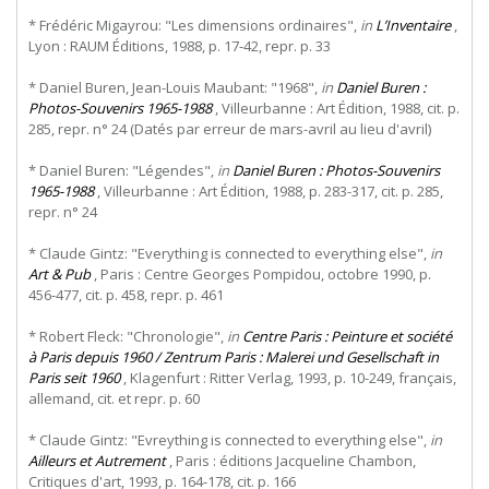
* Frédéric Migayrou: "Les dimensions ordinaires",
in
L’Inventaire
,
Lyon : RAUM Éditions, 1988, p. 17-42, repr. p. 33
* Daniel Buren, Jean-Louis Maubant: "1968",
in
Daniel Buren :
Photos-Souvenirs 1965-1988
, Villeurbanne : Art Édition, 1988, cit. p.
285, repr. n° 24 (Datés par erreur de mars-avril au lieu d'avril)
* Daniel Buren: "Légendes",
in
Daniel Buren : Photos-Souvenirs
1965-1988
, Villeurbanne : Art Édition, 1988, p. 283-317, cit. p. 285,
repr. n° 24
* Claude Gintz: "Everything is connected to everything else",
in
Art & Pub
, Paris : Centre Georges Pompidou, octobre 1990, p.
456-477, cit. p. 458, repr. p. 461
* Robert Fleck: "Chronologie",
in
Centre Paris : Peinture et société
à Paris depuis 1960 / Zentrum Paris : Malerei und Gesellschaft in
Paris seit 1960
, Klagenfurt : Ritter Verlag, 1993, p. 10-249, français,
allemand, cit. et repr. p. 60
* Claude Gintz: "Evreything is connected to everything else",
in
Ailleurs et Autrement
, Paris : éditions Jacqueline Chambon,
Critiques d'art, 1993, p. 164-178, cit. p. 166