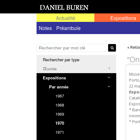
Actualité
Expositions
Toutes les expositions
Notes
Préambule
Expositions personn
« Reto
“On
Rechercher par type
Œuvres
Museu
Expositions
Porto
22 ma
Par année
Expo
1967
Catal
Expos
1968
* Bar
1969
novem
*
Port
1970
1971