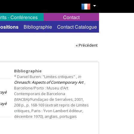
rits - Conférences
Contact
ositions
Bibliographie
Contact Catalogue
« Précédent
Bibliographie
* Daniel Buren: "Limites critiques" ,
in
Onnasch: Aspects of Contemporary Art
,
Barcelone/Porto : Museu d’Art
rayé
Contemporani de Barcelona
(MACBA)/Fundaçao de Serralves, 2001,
rayé
208 p., p. 168-169 (extrait repris de Limites
critiques, Paris : Yvon Lambert éditeur,
décembre 1970), anglais, portugais