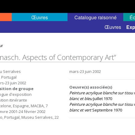
Œuvres
Catalogue raisonné
Éc
elles
Expositions de groupe
Œuvres
Exp
ur
nasch. Aspects of Contemporary Art”
 Serralves
mars-23 juin 2002
, Portugal
rs-23 juin 2002
Oeuvre(s) associée(s)
sition de groupe
Peinture acrylique blanche sur tissu 
ogue d'exposition
blanc et bleu
Juillet 1970
ition itinérante
Peinture acrylique blanche sur tissu 
celone, Espagne, MACBA, 7
blanc et vert
Septembre 1970
vre 2001-24 février 2002
o,
Portugal,
Museu
Serralves,
22