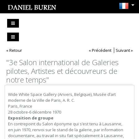
« Retour
« Précédent
Suivant »
"3e Salon international de Galeries
pilotes, Artistes et découvreurs de
notre temps"
Wide White Space Gallery (Anvers, Belgique), Musée d’art
moderne de la Ville de Paris, A. R. C.
Paris, France
28 octobre-6 décembre 1970
Exposition de groupe
En contrepoint du Salon éponyme qui s’est tenu à Lausanne,
en juin 1970, renvoi sur le stand de la galerie, par information
documentaire, au travail in situ fait spécialement à Lausanne,