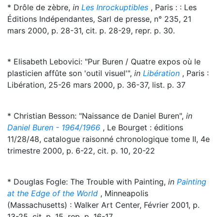
* Drôle de zèbre,
in
Les Inrockuptibles
, Paris : : Les
Éditions Indépendantes, Sarl de presse, n° 235, 21
mars 2000, p. 28-31, cit. p. 28-29, repr. p. 30.
* Elisabeth Lebovici: "Pur Buren / Quatre expos où le
plasticien affûte son 'outil visuel'",
in
Libération
, Paris :
Libération, 25-26 mars 2000, p. 36-37, list. p. 37
* Christian Besson: "Naissance de Daniel Buren",
in
Daniel Buren - 1964/1966
, Le Bourget : éditions
11/28/48, catalogue raisonné chronologique tome II, 4e
trimestre 2000, p. 6-22, cit. p. 10, 20-22
* Douglas Fogle: The Trouble with Painting,
in
Painting
at the Edge of the World
, Minneapolis
(Massachusetts) : Walker Art Center, Février 2001, p.
13-25, cit. p. 15, rep. p. 16-17