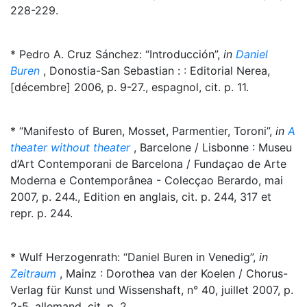
228-229.
* Pedro A. Cruz Sánchez: “Introducción”,
in
Daniel
Buren
, Donostia-San Sebastian : : Editorial Nerea,
[décembre] 2006, p. 9-27., espagnol, cit. p. 11.
* “Manifesto of Buren, Mosset, Parmentier, Toroni”,
in
A
theater without theater
, Barcelone / Lisbonne : Museu
d’Art Contemporani de Barcelona / Fundaçao de Arte
Moderna e Contemporânea - Colecçao Berardo, mai
2007, p. 244., Edition en anglais, cit. p. 244, 317 et
repr. p. 244.
* Wulf Herzogenrath: “Daniel Buren in Venedig”,
in
Zeitraum
, Mainz : Dorothea van der Koelen / Chorus-
Verlag für Kunst und Wissenshaft, n° 40, juillet 2007, p.
2-5, allemand, cit. p. 2