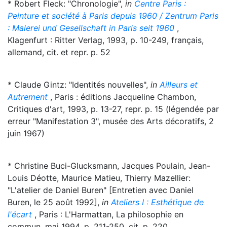
* Robert Fleck: "Chronologie",
in
Centre Paris :
Peinture et société à Paris depuis 1960 / Zentrum Paris
: Malerei und Gesellschaft in Paris seit 1960
,
Klagenfurt : Ritter Verlag, 1993, p. 10-249, français,
allemand, cit. et repr. p. 52
* Claude Gintz: "Identités nouvelles",
in
Ailleurs et
Autrement
, Paris : éditions Jacqueline Chambon,
Critiques d'art, 1993, p. 13-27, repr. p. 15 (légendée par
erreur "Manifestation 3", musée des Arts décoratifs, 2
juin 1967)
* Christine Buci-Glucksmann, Jacques Poulain, Jean-
Louis Déotte, Maurice Matieu, Thierry Mazellier:
"L'atelier de Daniel Buren" [Entretien avec Daniel
Buren, le 25 août 1992],
in
Ateliers I : Esthétique de
l'écart
, Paris : L'Harmattan, La philosophie en
commun, mai 1994, p. 211-250, cit. p. 220