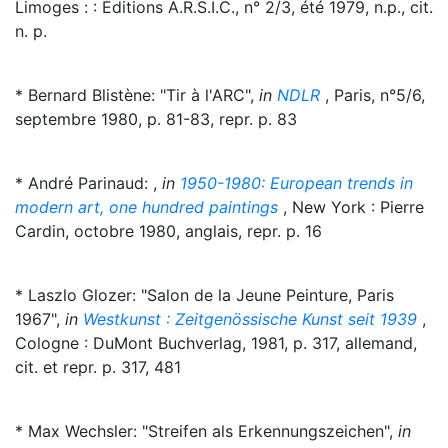
Limoges : : Éditions A.R.S.I.C., n° 2/3, été 1979, n.p., cit.
n. p.
* Bernard Blistène: "Tir à l'ARC",
in
NDLR
, Paris, n°5/6,
septembre 1980, p. 81-83, repr. p. 83
* André Parinaud: ,
in
1950-1980: European trends in
modern art, one hundred paintings
, New York : Pierre
Cardin, octobre 1980, anglais, repr. p. 16
* Laszlo Glozer: "Salon de la Jeune Peinture, Paris
1967",
in
Westkunst : Zeitgenössische Kunst seit 1939
,
Cologne : DuMont Buchverlag, 1981, p. 317, allemand,
cit. et repr. p. 317, 481
* Max Wechsler: "Streifen als Erkennungszeichen",
in