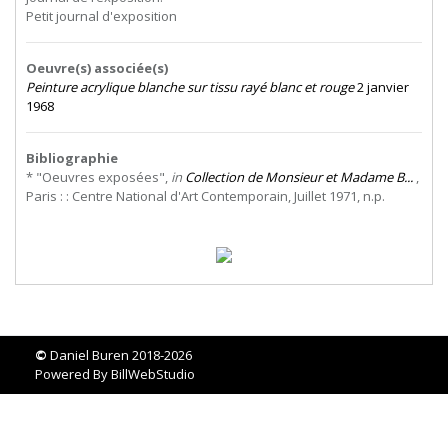
Petit journal d'exposition
Oeuvre(s) associée(s)
Peinture acrylique blanche sur tissu rayé blanc et rouge
2 janvier
1968
Bibliographie
* "Oeuvres exposées",
in
Collection de Monsieur et Madame B...
,
Paris : : Centre National d'Art Contemporain, Juillet 1971, n.p.
©
Daniel Buren 2018-2026
Powered By
BillWebStudio