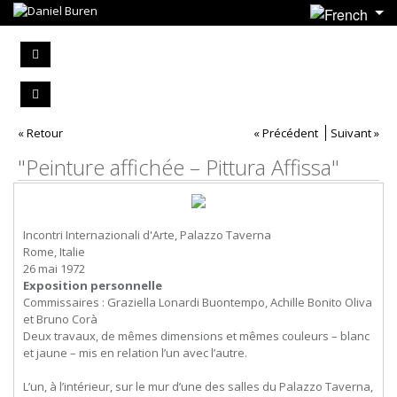
« Retour
« Précédent
Suivant »
"Peinture affichée – Pittura Affissa"
Incontri Internazionali d'Arte, Palazzo Taverna
Rome, Italie
26 mai 1972
Exposition personnelle
Commissaires : Graziella Lonardi Buontempo, Achille Bonito Oliva
et Bruno Corà
Deux travaux, de mêmes dimensions et mêmes couleurs – blanc
et jaune – mis en relation l’un avec l’autre.
L’un, à l’intérieur, sur le mur d’une des salles du Palazzo Taverna,