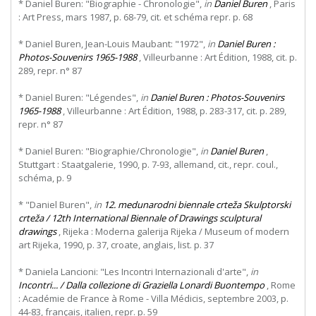
* Daniel Buren: "Biographie - Chronologie",
in
Daniel Buren
, Paris
: Art Press, mars 1987, p. 68-79, cit. et schéma repr. p. 68
* Daniel Buren, Jean-Louis Maubant: "1972",
in
Daniel Buren :
Photos-Souvenirs 1965-1988
, Villeurbanne : Art Édition, 1988, cit. p.
289, repr. n° 87
* Daniel Buren: "Légendes",
in
Daniel Buren : Photos-Souvenirs
1965-1988
, Villeurbanne : Art Édition, 1988, p. 283-317, cit. p. 289,
repr. n° 87
* Daniel Buren: "Biographie/Chronologie",
in
Daniel Buren
,
Stuttgart : Staatgalerie, 1990, p. 7-93, allemand, cit., repr. coul.,
schéma, p. 9
* "Daniel Buren",
in
12. medunarodni biennale crteža Skulptorski
crteža / 12th International Biennale of Drawings sculptural
drawings
, Rijeka : Moderna galerija Rijeka / Museum of modern
art Rijeka, 1990, p. 37, croate, anglais, list. p. 37
* Daniela Lancioni: "Les Incontri Internazionali d'arte",
in
Incontri... / Dalla collezione di Graziella Lonardi Buontempo
, Rome
: Académie de France à Rome - Villa Médicis, septembre 2003, p.
44-83, français, italien, repr. p. 59