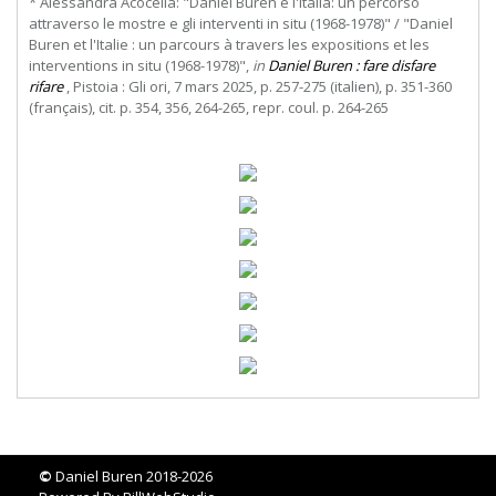
* Alessandra Acocella: "Daniel Buren e l'italia: un percorso
attraverso le mostre e gli interventi in situ (1968-1978)" / "Daniel
Buren et l'Italie : un parcours à travers les expositions et les
interventions in situ (1968-1978)",
in
Daniel Buren : fare disfare
rifare
, Pistoia : Gli ori, 7 mars 2025, p. 257-275 (italien), p. 351-360
(français), cit. p. 354, 356, 264-265, repr. coul. p. 264-265
©
Daniel Buren 2018-2026