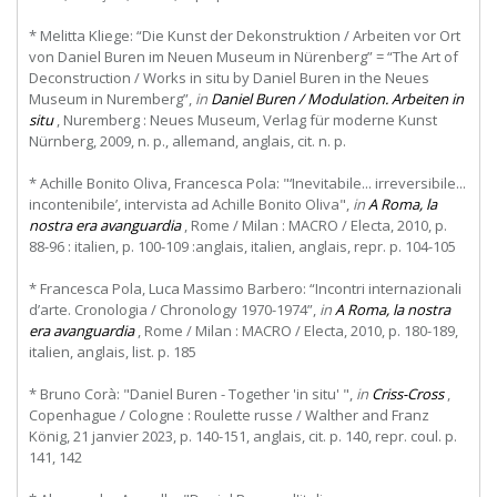
* Melitta Kliege: “Die Kunst der Dekonstruktion / Arbeiten vor Ort
von Daniel Buren im Neuen Museum in Nürenberg” = “The Art of
Deconstruction / Works in situ by Daniel Buren in the Neues
Museum in Nuremberg”,
in
Daniel Buren / Modulation. Arbeiten in
situ
, Nuremberg : Neues Museum, Verlag für moderne Kunst
Nürnberg, 2009, n. p., allemand, anglais, cit. n. p.
* Achille Bonito Oliva, Francesca Pola: "‘Inevitabile... irreversibile...
incontenibile’, intervista ad Achille Bonito Oliva",
in
A Roma, la
nostra era avanguardia
, Rome / Milan : MACRO / Electa, 2010, p.
88-96 : italien, p. 100-109 :anglais, italien, anglais, repr. p. 104-105
* Francesca Pola, Luca Massimo Barbero: “Incontri internazionali
d’arte. Cronologia / Chronology 1970-1974”,
in
A Roma, la nostra
era avanguardia
, Rome / Milan : MACRO / Electa, 2010, p. 180-189,
italien, anglais, list. p. 185
* Bruno Corà: "Daniel Buren - Together 'in situ' ",
in
Criss-Cross
,
Copenhague / Cologne : Roulette russe / Walther and Franz
König, 21 janvier 2023, p. 140-151, anglais, cit. p. 140, repr. coul. p.
141, 142