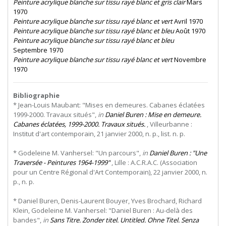
Peinture acrylique blanche sur tissu rayé blanc et gris clair
Mars
1970
Peinture acrylique blanche sur tissu rayé blanc et vert
Avril 1970
Peinture acrylique blanche sur tissu rayé blanc et bleu
Août 1970
Peinture acrylique blanche sur tissu rayé blanc et bleu
Septembre 1970
Peinture acrylique blanche sur tissu rayé blanc et vert
Novembre
1970
Bibliographie
* Jean-Louis Maubant: "Mises en demeures. Cabanes éclatées
1999-2000. Travaux situés",
in
Daniel Buren : Mise en demeure.
Cabanes éclatées, 1999-2000. Travaux situés.
, Villeurbanne :
Institut d'art contemporain, 21 janvier 2000, n. p., list. n. p.
* Godeleine M. Vanhersel: "Un parcours",
in
Daniel Buren : "Une
Traversée - Peintures 1964-1999"
, Lille : A.C.R.A.C. (Association
pour un Centre Régional d'Art Contemporain), 22 janvier 2000, n.
p., n. p.
* Daniel Buren, Denis-Laurent Bouyer, Yves Brochard, Richard
Klein, Godeleine M. Vanhersel: "Daniel Buren : Au-delà des
bandes",
in
Sans Titre. Zonder titel. Untitled. Ohne Titel. Senza