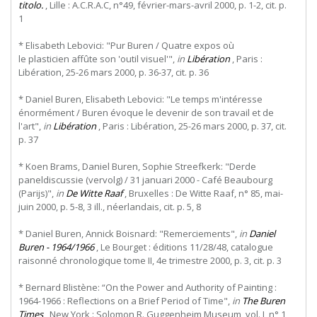
titolo.
, Lille : A.C.R.A.C, n°49, février-mars-avril 2000, p. 1-2, cit. p.
1
*
Elisabeth
Lebovici:
"Pur
Buren
/
Quatre
expos
où
le plasticien affûte son 'outil visuel'",
in
Libération
, Paris :
Libération, 25-26 mars 2000, p. 36-37, cit. p. 36
* Daniel Buren, Elisabeth Lebovici: "Le temps m'intéresse
énormément / Buren évoque le devenir de son travail et de
l'art",
in
Libération
, Paris : Libération, 25-26 mars 2000, p. 37, cit.
p. 37
* Koen Brams, Daniel Buren, Sophie Streefkerk: "Derde
paneldiscussie (vervolg) / 31 januari 2000 - Café Beaubourg
(Parijs)",
in
De Witte Raaf
, Bruxelles : De Witte Raaf, n° 85, mai-
juin 2000, p. 5-8, 3 ill., néerlandais, cit. p. 5, 8
* Daniel Buren, Annick Boisnard: "Remerciements",
in
Daniel
Buren - 1964/1966
, Le Bourget : éditions 11/28/48, catalogue
raisonné chronologique tome II, 4e trimestre 2000, p. 3, cit. p. 3
* Bernard Blistène: “On the Power and Authority of Painting :
1964-1966 : Reflections on a Brief Period of Time",
in
The Buren
Times
, New York : Solomon R. Guggenheim Museum, vol. I, n° 1,