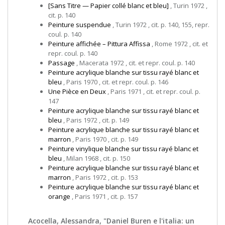
[Sans Titre — Papier collé blanc et bleu]
, Turin 1972 ,
cit. p. 140
Peinture suspendue
, Turin 1972 , cit. p. 140, 155, repr.
coul. p. 140
Peinture affichée – Pittura Affissa
, Rome 1972 , cit. et
repr. coul. p. 140
Passage
, Macerata 1972 , cit. et repr. coul. p. 140
Peinture acrylique blanche sur tissu rayé blanc et
bleu
, Paris 1970 , cit. et repr. coul. p. 146
Une Pièce en Deux
, Paris 1971 , cit. et repr. coul. p.
147
Peinture acrylique blanche sur tissu rayé blanc et
bleu
, Paris 1972 , cit. p. 149
Peinture acrylique blanche sur tissu rayé blanc et
marron
, Paris 1970 , cit. p. 149
Peinture vinylique blanche sur tissu rayé blanc et
bleu
, Milan 1968 , cit. p. 150
Peinture acrylique blanche sur tissu rayé blanc et
marron
, Paris 1972 , cit. p. 153
Peinture acrylique blanche sur tissu rayé blanc et
orange
, Paris 1971 , cit. p. 157
Acocella, Alessandra, "Daniel Buren e l'italia: un