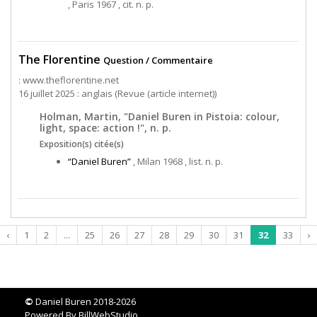
, Paris 1967 , cit. n. p.
The Florentine
Question / Commentaire
: www.theflorentine.net
16 juillet 2025 : anglais (Revue (article internet))
Holman, Martin, "Daniel Buren in Pistoia: colour,
light, space: action !", n. p.
Exposition(s) citée(s)
“Daniel Buren”
, Milan 1968 , list. n. p.
‹
1
2
...
25
26
27
28
29
30
31
32
33
›
©
Daniel Buren 2018-2026
Powered By
BillWebStudio