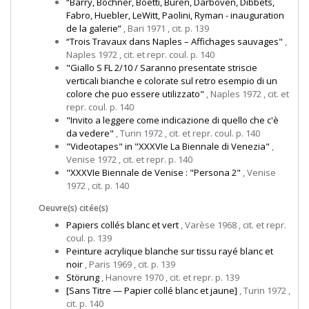
“Barry, Bochner, Boetti, Buren, Darboven, Dibbets,
Fabro, Huebler, LeWitt, Paolini, Ryman - inauguration
de la galerie”
, Bari 1971 , cit. p. 139
“Trois Travaux dans Naples – Affichages sauvages"
,
Naples 1972 , cit. et repr. coul. p. 140
"Giallo S FL 2/10 / Saranno presentate striscie
verticali bianche e colorate sul retro esempio di un
colore che puo essere utilizzato"
, Naples 1972 , cit. et
repr. coul. p. 140
"Invito a leggere come indicazione di quello che c'è
da vedere"
, Turin 1972 , cit. et repr. coul. p. 140
"Videotapes" in "XXXVIe La Biennale di Venezia"
,
Venise 1972 , cit. et repr. p. 140
"XXXVIe Biennale de Venise : "Persona 2"
, Venise
1972 , cit. p. 140
Oeuvre(s) citée(s)
Papiers collés blanc et vert
, Varèse 1968 , cit. et repr.
coul. p. 139
Peinture acrylique blanche sur tissu rayé blanc et
noir
, Paris 1969 , cit. p. 139
Störung
, Hanovre 1970 , cit. et repr. p. 139
[Sans Titre — Papier collé blanc et jaune]
, Turin 1972 ,
cit. p. 140