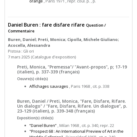
orange
, Paris 1971 , repr. coul. p. , p.
Daniel Buren : fare disfare rifare
Question /
Commentaire
Buren, Daniel; Preti, Monica; Cipolla, Michele Giuliano;
Acocella, Alessandra
Pistoia : Gli ori
7 mars 2025 (Catalogue d'exposition)
Preti, Monica, "Premessa"/ "Avant-propos", p; 17-19
(italien), p. 337-339 (français)
Oeuvre(s) citée(s)
Affichages sauvages
, Paris 1968 , cit. p. 338
Buren, Daniel / Preti, Monica, "Fare, Disfare, Rifare.
Un dialogo" / "Fare, Disfare, Rifare. Un dialogue", p.
23-129 (italien), p. 339-348 (français)
Exposition(s) citée(s)
“Daniel Buren”
, Milan 1968 , cit. p. 340, repr. 22
"Prospect 68 : An International Preview of Art in the