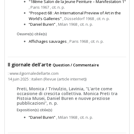
"18ème Salon de la Jeune Peinture – Manifestation 1"
, Paris 1967 , cit. n. p.
"Prospect 68 : An International Preview of Art in the
World's Galleries"
, Düsseldorf 1968 , cit. n. p.
“Daniel Buren”
, Milan 1968 , cit. n. p.
Oeuvre(s) citée(s)
Affichages sauvages
, Paris 1968 , cit. n. p.
Il giornale dell'arte
Question / Commentaire
: www.ilgiornaledellarte.com
14 juin 2025 : italien (Revue (article internet))
Preti, Monica / Trivulzio, Lavinia, "L'arte come
occasione di crescita collettiva. Monica Preti tra
Pistoia Musei, Daniel Buren e nuove preziose
pubblicazioni", n. p.
Exposition(s) citée(s)
“Daniel Buren”
, Milan 1968 , cit. n. p.