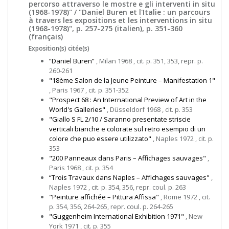
percorso attraverso le mostre e gli interventi in situ
(1968-1978)" / "Daniel Buren et l'Italie : un parcours
à travers les expositions et les interventions in situ
(1968-1978)", p. 257-275 (italien), p. 351-360
(français)
Exposition(s) citée(s)
“Daniel Buren”
, Milan 1968 , cit. p. 351, 353, repr. p.
260-261
"18ème Salon de la Jeune Peinture – Manifestation 1"
, Paris 1967 , cit. p. 351-352
"Prospect 68 : An International Preview of Art in the
World's Galleries"
, Düsseldorf 1968 , cit. p. 353
"Giallo S FL 2/10 / Saranno presentate striscie
verticali bianche e colorate sul retro esempio di un
colore che puo essere utilizzato"
, Naples 1972 , cit. p.
353
"200 Panneaux dans Paris – Affichages sauvages"
,
Paris 1968 , cit. p. 354
“Trois Travaux dans Naples – Affichages sauvages"
,
Naples 1972 , cit. p. 354, 356, repr. coul. p. 263
"Peinture affichée – Pittura Affissa"
, Rome 1972 , cit.
p. 354, 356, 264-265, repr. coul. p. 264-265
"Guggenheim International Exhibition 1971"
, New
York 1971 , cit. p. 355