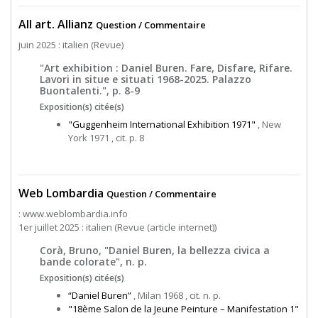
All art. Allianz
Question / Commentaire
juin 2025 : italien (Revue)
"Art exhibition : Daniel Buren. Fare, Disfare, Rifare.
Lavori in situe e situati 1968-2025. Palazzo
Buontalenti.", p. 8-9
Exposition(s) citée(s)
"Guggenheim International Exhibition 1971"
, New
York 1971 , cit. p. 8
Web Lombardia
Question / Commentaire
: www.weblombardia.info
1er juillet 2025 : italien (Revue (article internet))
Corà, Bruno, "Daniel Buren, la bellezza civica a
bande colorate", n. p.
Exposition(s) citée(s)
“Daniel Buren”
, Milan 1968 , cit. n. p.
"18ème Salon de la Jeune Peinture – Manifestation 1"