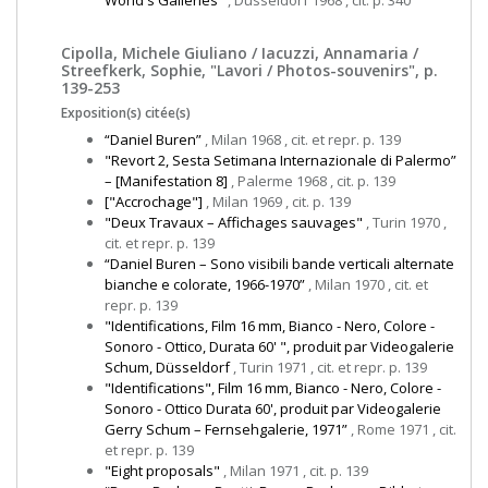
World's Galleries"
, Düsseldorf 1968 , cit. p. 340
Cipolla, Michele Giuliano / Iacuzzi, Annamaria /
Streefkerk, Sophie, "Lavori / Photos-souvenirs", p.
139-253
Exposition(s) citée(s)
“Daniel Buren”
, Milan 1968 , cit. et repr. p. 139
"Revort 2, Sesta Setimana Internazionale di Palermo”
– [Manifestation 8]
, Palerme 1968 , cit. p. 139
["Accrochage"]
, Milan 1969 , cit. p. 139
"Deux Travaux – Affichages sauvages"
, Turin 1970 ,
cit. et repr. p. 139
“Daniel Buren – Sono visibili bande verticali alternate
bianche e colorate, 1966-1970”
, Milan 1970 , cit. et
repr. p. 139
"Identifications, Film 16 mm, Bianco - Nero, Colore -
Sonoro - Ottico, Durata 60' ", produit par Videogalerie
Schum, Düsseldorf
, Turin 1971 , cit. et repr. p. 139
"Identifications", Film 16 mm, Bianco - Nero, Colore -
Sonoro - Ottico Durata 60', produit par Videogalerie
Gerry Schum – Fernsehgalerie, 1971”
, Rome 1971 , cit.
et repr. p. 139
"Eight proposals"
, Milan 1971 , cit. p. 139