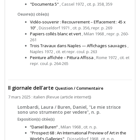
"Documenta 5"
, Cassel 1972 , cit. p. 358, 359
Oeuvre(s) citée(s)
Vidéo-souvenir : Recouvrement – Effacement : 45 x
10”
, Düsseldorf 1971 , cit. p. 356, repr. p. 269
Papiers collés blanc et vert
, Milan 1968 , repr. p. 260-
261
Trois Travaux dans Naples — Affichages sauvages
,
Naples 1972 , cit. et repr. coul. p. 263
Peinture affichée – Pittura Affissa
, Rome 1972 , cit. et
repr. coul. p. 264-265
Il giornale dell'arte
Question / Commentaire
7 mars 2025 : italien (Revue (article internet))
Lombardi, Laura / Buren, Daniel, "Le mie strisce
sono uno strumento per vedere", n. p.
Exposition(s) citée(s)
“Daniel Buren”
, Milan 1968 , cit. n. p.
"Prospect 68 : An International Preview of Art in the
World's Galleries"
, Düsseldorf 1968 , cit. n. p.