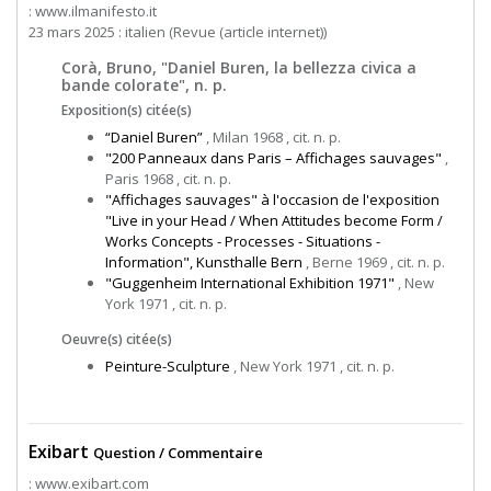
: www.ilmanifesto.it
23 mars 2025 : italien (Revue (article internet))
Corà, Bruno, "Daniel Buren, la bellezza civica a
bande colorate", n. p.
Exposition(s) citée(s)
“Daniel Buren”
, Milan 1968 , cit. n. p.
"200 Panneaux dans Paris – Affichages sauvages"
,
Paris 1968 , cit. n. p.
"Affichages sauvages" à l'occasion de l'exposition
"Live in your Head / When Attitudes become Form /
Works Concepts - Processes - Situations -
Information", Kunsthalle Bern
, Berne 1969 , cit. n. p.
"Guggenheim International Exhibition 1971"
, New
York 1971 , cit. n. p.
Oeuvre(s) citée(s)
Peinture-Sculpture
, New York 1971 , cit. n. p.
Exibart
Question / Commentaire
: www.exibart.com