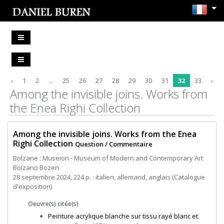
‹
1
2
...
25
26
27
28
29
30
31
32
33
›
Among the invisible joins. Works from
the Enea Righi Collection
Among the invisible joins. Works from the Enea
Righi Collection
Question / Commentaire
Bolzane : Museion - Museum of Modern and Contemporary Art
Bolzano Bozen
28 septembre 2024, 224 p. : italien, allemand, anglais (Catalogue
d'exposition)
Oeuvre(s) citée(s)
Peinture acrylique blanche sur tissu rayé blanc et