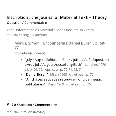
Inscription : the Journal of Material Text – Theory
Question / Commentaire
York : Information as Material / Leeds Beckett University
mai 2025 : anglais (Revue)
Morris, Simon, "Encountering Daniel Buren", p. 69-
77
Exposition(s) citée(s)
"July / August Exhibition Book / Juillet / Août Exposition
Livre / Juli / August Ausstellung Buch"
, Londres 1970 ,
cit. p. 69, 70, repr. coul. p. 70-71, 73, 74
“Daniel Buren”
, Milan 1968 , cit. et repr. p. 75
"Affichages sauvages recouvrant cinq panneaux
publicitaires"
, Paris 1969 , cit. et repr. p. 76
Arte
Question / Commentaire
mai 2025 : italien (Revue)