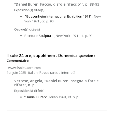
"Daniel Buren 'Faccio, disfo e rifaccio' ", p. 88-93
Exposition(s) citée(s)
"Guggenheim International Exhibition 1971"
, New
York 1971 , cit. p. 90
Oeuvre(s) citée(s)
Peinture-Sculpture
, New York 1971 , cit. p. 90
Il sole 24 ore, supplément Domenica
Question /
Commentaire
: www.ilsole24ore.com
1er juin 2025 : italien (Revue (article internet))
Vettese, Angela, "Daniel Buren insegna a fare e
rifare", n. p.
Exposition(s) citée(s)
“Daniel Buren”
, Milan 1968 , cit. n. p.