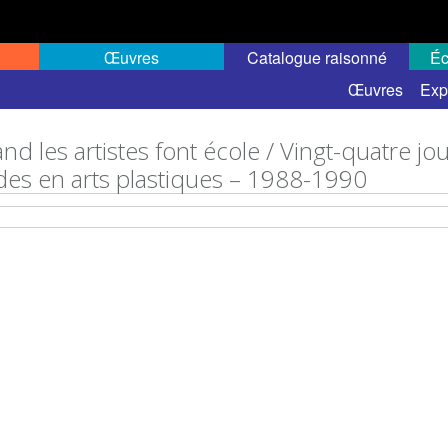
Œuvres
Catalogue raisonné
Éc
Œuvres
Exp
d les artistes font école / Vingt-quatre jou
des en arts plastiques – 1988-1990