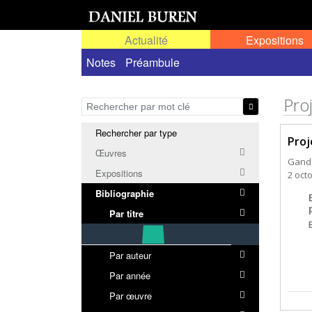
Actualité
Expositions
Notes
Préambule
Proj
Rechercher par type
Proj
Œuvres
Gand
Expositions
2 octo
Bibliographie
Par titre
Par auteur
Par année
Par œuvre