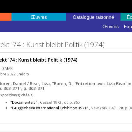
Œuvres
Catalogue raisonné
Éc
Œuvres
Exp
ekt '74 : Kunst bleibt Politik (1974)
ekt '74 : Kunst bleibt Politik (1974)
 : SMAK
bre 2022 (Inédit)
Buren, Daniel / Bear, Liza, "Buren, D., 'Entretien avec Liza Bear' i
p. 363-371", p. 363-371
Exposition(s) citée(s)
"Documenta 5"
, Cassel 1972 , cit. p. 365
"Guggenheim International Exhibition 1971"
, New York 1971 , cit. p. 3