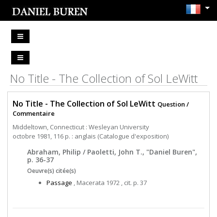
No Title - The Collection of Sol LeWitt
No Title - The Collection of Sol LeWitt
Question /
Commentaire
Middeltown, Connecticut : Wesleyan University
octobre 1981, 116 p. : anglais (Catalogue d'exposition)
Abraham, Philip / Paoletti, John T., "Daniel Buren",
p. 36-37
Oeuvre(s) citée(s)
Passage
, Macerata 1972 , cit. p. 37