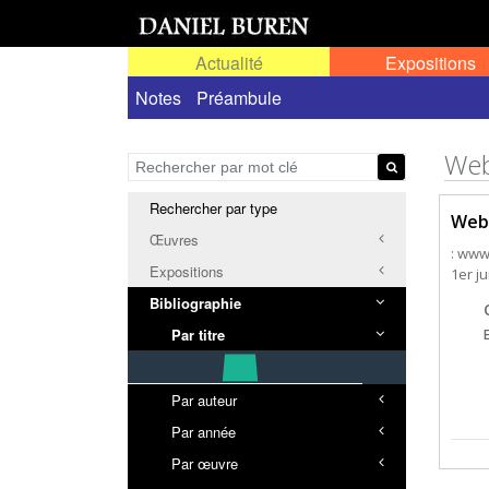
Actualité
Expositions
Notes
Préambule
Web
Rechercher par type
Web
Œuvres
: www
Expositions
1er ju
Bibliographie
Par titre
Par auteur
Par année
Par œuvre