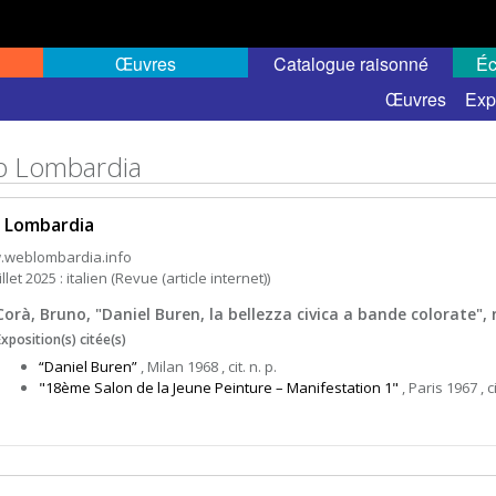
Œuvres
Catalogue raisonné
Éc
Œuvres
Exp
 Lombardia
 Lombardia
.weblombardia.info
illet 2025 : italien (Revue (article internet))
Corà, Bruno, "Daniel Buren, la bellezza civica a bande colorate", n
Exposition(s) citée(s)
“Daniel Buren”
, Milan 1968 , cit. n. p.
"18ème Salon de la Jeune Peinture – Manifestation 1"
, Paris 1967 , ci