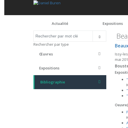
Actualité
Expositions
Bea
Rechercher par type
Beaux
Issy-le
Œuvres
mai 201
Bouste
Expositions
Expositi
Bibliographie
K
Oeuvre(s
P
K