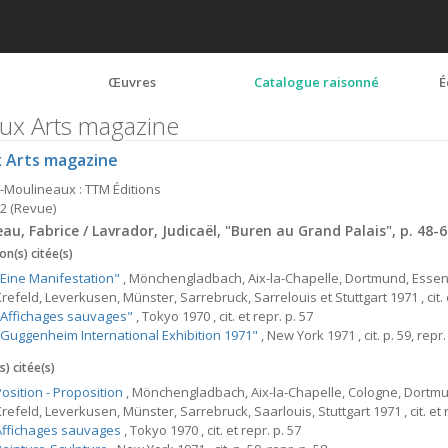
Œuvres
Catalogue raisonné
É
ux Arts magazine
 Arts magazine
s-Moulineaux : TTM Éditions
2 (Revue)
au, Fabrice / Lavrador, Judicaël, "Buren au Grand Palais", p. 48-
on(s) citée(s)
"Eine Manifestation"
, Mönchengladbach, Aix-la-Chapelle, Dortmund, Esse
refeld, Leverkusen, Münster, Sarrebruck, Sarrelouis et Stuttgart 1971 , cit. e
"Affichages sauvages"
, Tokyo 1970 , cit. et repr. p. 57
"Guggenheim International Exhibition 1971"
, New York 1971 , cit. p. 59, repr.
) citée(s)
osition - Proposition
, Mönchengladbach, Aix-la-Chapelle, Cologne, Dortm
refeld, Leverkusen, Münster, Sarrebruck, Saarlouis, Stuttgart 1971 , cit. et r
Affichages sauvages
, Tokyo 1970 , cit. et repr. p. 57