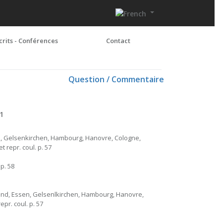
crits - Conférences
Contact
Question / Commentaire
61
n, Gelsenkirchen, Hambourg, Hanovre, Cologne,
t repr. coul. p. 57
 p. 58
und, Essen, Gelsenlkirchen, Hambourg, Hanovre,
epr. coul. p. 57