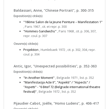
Baldassari, Anne, "Chinese Portrait", p. 300-315
Exposition(s) citée(s)
"18ème Salon de la Jeune Peinture – Manifestation 1"
, Paris 1967 , cit. et repr. p. 300
"Hommes-Sandwichs"
, Paris 1968 , cit. p. 306, 307,
repr. coul. p. 307
Oeuvre(s) citée(s)
Projektion
, Humlebaek 1972 , cit. p. 302, 304, repr.
coul. p. 304
Antic, Igor, "Unexpected possibilities", p. 352-363
Exposition(s) citée(s)
"In Another Moment"
, Belgrade 1971 , list. p. 352
"Manifestacija Acte II", "Aspekti" / "Aspects" /
"Aspetti" - "6 Bitef 72 (Belgrade international theatre
festival)"
, Belgrade 1972 , list. p. 352
Pijaudier-Cabot, Joëlle, "Homo Ludens", p. 406-417
Oeuvre(s) citée(s)