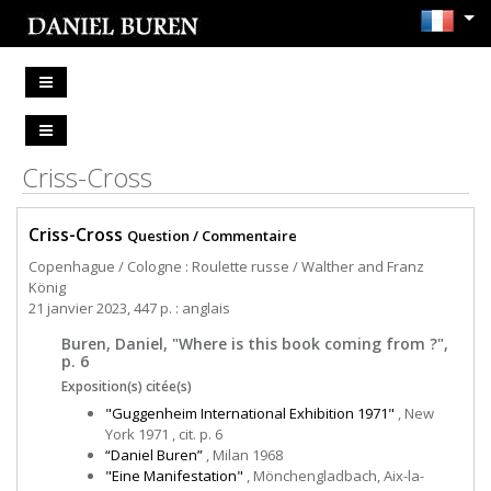
Criss-Cross
Criss-Cross
Question / Commentaire
Copenhague / Cologne : Roulette russe / Walther and Franz
König
21 janvier 2023, 447 p. : anglais
Buren, Daniel, "Where is this book coming from ?",
p. 6
Exposition(s) citée(s)
"Guggenheim International Exhibition 1971"
, New
York 1971 , cit. p. 6
“Daniel Buren”
, Milan 1968
"Eine Manifestation"
, Mönchengladbach, Aix-la-