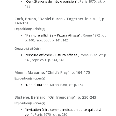
“Cent Stations du métro parisien”
, Paris 1970 , cit. p.
128
Corà, Bruno, "Daniel Buren - Together 'in situ' ", p.
140-151
Exposition(s) citée(s)
"Peinture affichée – Pittura Affissa"
, Rome 1972 , cit.
p. 140, repr. coul. p. 141, 142
Oeuvre(s) citée(s)
Peinture affichée – Pittura Affissa
, Rome 1972 , cit. p.
140, repr. coul. p. 141, 142
Minini, Massimo, "Child's Play", p. 164-175
Exposition(s) citée(s)
“Daniel Buren”
, Milan 1968 , cit. p. 164
Blistène, Bernard, "On friendship", p. 230-243
Exposition(s) citée(s)
"Invitation à lire comme indication de ce qui est à
voir"
, Paris 1970 , cit. p. 230