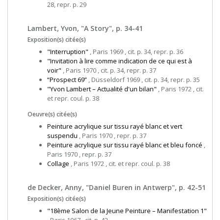
28, repr. p. 29
Lambert, Yvon, "A Story", p. 34-41
Exposition(s) citée(s)
"Interruption"
, Paris 1969 , cit. p. 34, repr. p. 36
"Invitation à lire comme indication de ce qui est à
voir"
, Paris 1970 , cit. p. 34, repr. p. 37
“Prospect 69”
, Düsseldorf 1969 , cit. p. 34, repr. p. 35
"Yvon Lambert – Actualité d'un bilan"
, Paris 1972 , cit.
et repr. coul. p. 38
Oeuvre(s) citée(s)
Peinture acrylique sur tissu rayé blanc et vert
suspendu
, Paris 1970 , repr. p. 37
Peinture acrylique sur tissu rayé blanc et bleu foncé
,
Paris 1970 , repr. p. 37
Collage
, Paris 1972 , cit. et repr. coul. p. 38
de Decker, Anny, "Daniel Buren in Antwerp", p. 42-51
Exposition(s) citée(s)
"18ème Salon de la Jeune Peinture – Manifestation 1"