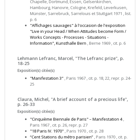
Chapelle, Dortmund, Essen, Gelsenkirchen,
Hambourg, Hanovre, Cologne, Krefeld, Leverkusen,
Münster, Sarrebruck, Sarrelouis et Stuttgart 1971 , list.
p. 6
"Affichages sauvages" à l'occasion de l'exposition
"Live in your Head / When Attitudes become Form /
Works Concepts - Processes - Situations -
Information", Kunsthalle Bern
, Berne 1969 , cit. p. 6
Lehmann Lefranc, Marcel, "The Lefranc prize", p.
18-25
Exposition(s) citée(s)
"Manifestation 3"
, Paris 1967 , cit. p. 18, 22, repr. p. 24-
25
Claura, Michel, "A brief account of a precious life",
p. 26-33
Exposition(s) citée(s)
"Cinquième Biennale de Paris" – Manifestation 4
,
Paris 1967 , cit. p. 26, repr. p. 27
"18 Paris IV. 1970"
, Paris 1970 , cit. p. 28
“Cent Stations du métro parisien”
, Paris 1970 , cit. p.