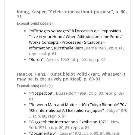
König, Kasper, "Celebration without purpose", p. 60-
71
Exposition(s) citée(s)
"Affichages sauvages" à l'occasion de l'exposition
"Live in your Head / When Attitudes become Form /
Works Concepts - Processes - Situations -
Information", Kunsthalle Bern
, Berne 1969 , cit. p. 60,
repr. coul. p. 61
"Buren"
, Anvers 1969 , cit. p. 60, repr. p. 62
Haacke, Hans, "Kunst bleibt Politik (art, whatever it
may be, is exclusively political), p. 80-91
Exposition(s) citée(s)
“Prospect 69”
, Düsseldorf 1969 , cit. p. 80, repr. p. 82-
83
"Between Man and Matter – 10th Tokyo Biennale' 70 /
10th International Art Exhibition of Japan"
, Tokyo 1970
, list. p. 80, repr. p. 81
"Guggenheim International Exhibition 1971"
, New
York 1971 , cit. p. 80, 85, repr. p. 84
"Documenta 5"
, Cassel 1972 , cit. p. 80, 87, 88, repr.