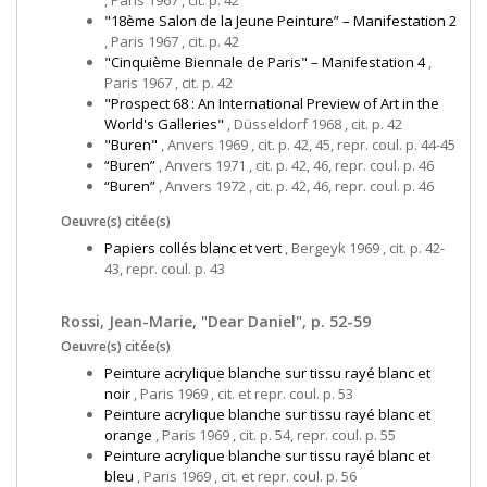
, Paris 1967 , cit. p. 42
"18ème Salon de la Jeune Peinture” – Manifestation 2
, Paris 1967 , cit. p. 42
"Cinquième Biennale de Paris" – Manifestation 4
,
Paris 1967 , cit. p. 42
"Prospect 68 : An International Preview of Art in the
World's Galleries"
, Düsseldorf 1968 , cit. p. 42
"Buren"
, Anvers 1969 , cit. p. 42, 45, repr. coul. p. 44-45
“Buren”
, Anvers 1971 , cit. p. 42, 46, repr. coul. p. 46
“Buren”
, Anvers 1972 , cit. p. 42, 46, repr. coul. p. 46
Oeuvre(s) citée(s)
Papiers collés blanc et vert
, Bergeyk 1969 , cit. p. 42-
43, repr. coul. p. 43
Rossi, Jean-Marie, "Dear Daniel", p. 52-59
Oeuvre(s) citée(s)
Peinture acrylique blanche sur tissu rayé blanc et
noir
, Paris 1969 , cit. et repr. coul. p. 53
Peinture acrylique blanche sur tissu rayé blanc et
orange
, Paris 1969 , cit. p. 54, repr. coul. p. 55
Peinture acrylique blanche sur tissu rayé blanc et
bleu
, Paris 1969 , cit. et repr. coul. p. 56