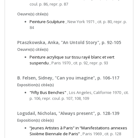
coul. p. 86, repr. p. 87
Oeuvre(s) citée(s)
Peinture-Sculpture
, New York 1971 , cit. p. 80, repr. p.
84
Ptaszkowska, Anka, "An Untold Story", p. 92-105
Oeuvre(s) citée(s)
Peinture acrylique sur tissu rayé blanc et vert
suspendu
, Paris 1970 , cit. p. 92, repr. p. 93
B. Felsen, Sidney, "Can you imagine", p. 106-117
Exposition(s) citée(s)
"Fifty Bus Benches"
, Los Angeles, Californie 1970 , cit.
p. 106, repr. coul. p. 107, 108, 109
Logsdail, Nicholas, "Always present", p. 128-139
Exposition(s) citée(s)
“Jeunes Artistes à Paris” in “Manifestations annexes
Sixième Biennale de Paris”
, Paris 1969 , cit. p. 128