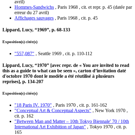
avril)
Hommes-Sandwichs
, Paris 1968 , cit. et repr. p. 45 (datée par
erreur du 27 avril)
Affichages sauvages
, Paris 1968 , cit. p. 45
Lippard, Lucy, “1969”, p. 68-133
Exposition(s) citée(s)
"557,087"
, Seattle 1969 , cit. p. 110-112
Lippard, Lucy, “1970” [avec repr. de « You are invited to read
this as a guide to what can be seen », carton d’invitation daté
d'octobre 1970 dont le modèle a été réutilisé à plusieurs
reprises], p. 134-207
Exposition(s) citée(s)
"18 Paris IV. 1970"
, Paris 1970 , cit. p. 161-162
"Conceptual Art & Conceptual Aspects"
, New York 1970 ,
cit. p. 162
"Between Man and Matter – 10th Tokyo Biennale' 70 / 10th
International Art Exhibition of Japan"
, Tokyo 1970 , cit. p.
165