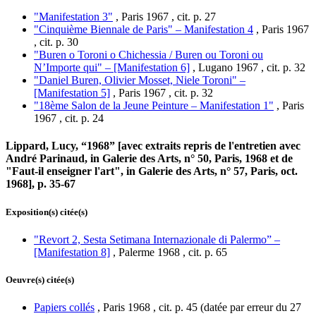
"Manifestation 3"
, Paris 1967 , cit. p. 27
"Cinquième Biennale de Paris" – Manifestation 4
, Paris 1967
, cit. p. 30
"Buren o Toroni o Chichessia / Buren ou Toroni ou
N’Importe qui" – [Manifestation 6]
, Lugano 1967 , cit. p. 32
"Daniel Buren, Olivier Mosset, Niele Toroni" –
[Manifestation 5]
, Paris 1967 , cit. p. 32
"18ème Salon de la Jeune Peinture – Manifestation 1"
, Paris
1967 , cit. p. 24
Lippard, Lucy, “1968” [avec extraits repris de l'entretien avec
André Parinaud, in Galerie des Arts, n° 50, Paris, 1968 et de
"Faut-il enseigner l'art", in Galerie des Arts, n° 57, Paris, oct.
1968], p. 35-67
Exposition(s) citée(s)
"Revort 2, Sesta Setimana Internazionale di Palermo” –
[Manifestation 8]
, Palerme 1968 , cit. p. 65
Oeuvre(s) citée(s)
Papiers collés
, Paris 1968 , cit. p. 45 (datée par erreur du 27