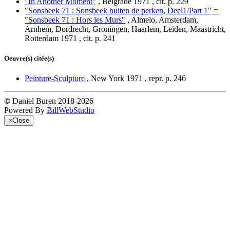
"In Another Moment"
, Belgrade 1971 , cit. p. 229
"Sonsbeek 71 : Sonsbeek buiten de perken, Deel1/Part 1" =
"Sonsbeek 71 : Hors les Murs"
, Almelo, Amsterdam,
Arnhem, Dordrecht, Groningen, Haarlem, Leiden, Maastricht,
Rotterdam 1971 , cit. p. 241
Oeuvre(s) citée(s)
Peinture-Sculpture
, New York 1971 , repr. p. 246
©
Daniel Buren 2018-2026
Powered By
BillWebStudio
×
Close