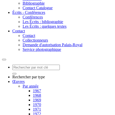
Bibliographie
Contact Catalogue
Écrits - Conférences
Conférences
Les Écrits : bibliographie
Les Écrits : quelques textes
Contact
Contact
Collectionneurs
Demande d'autorisation Palais-Royal
Service photographique
Rechercher par type
Œuvres
Par année
1967
1968
1969
1970
1971
1972