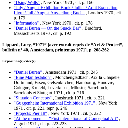
"Using Walls"
, New York 1970 , cit. p. 166
"July / August Exhibition Book / Juillet / Août Exposition
Livre / Juli / August Ausstellung Buch"
, Londres 1970 , cit.
p. 179
"Information"
, New York 1970 , cit. p. 178
"Daniel Buren — On the Snack Bar”
, Bradford,
Massachusetts 1970 , cit. p. 192
Lippard, Lucy, “1971” [avec extrait repris de “Art & Project”,
bulletin n° 40, Amsterdam, printemps 1971], p. 208-262
Exposition(s) citée(s)
“Daniel Buren”
, Amsterdam 1971 , cit. p. 245
"Eine Manifestation"
, Mönchengladbach, Aix-la-Chapelle,
Dortmund, Essen, Gelsenkirchen, Hambourg, Hanovre,
Cologne, Krefeld, Leverkusen, Münster, Sarrebruck,
Sarrelouis et Stuttgart 1971 , cit. p. 216
"Situation Concepts"
, Innsbruck 1971 , cit. p. 221
"Guggenheim International Exhibition 1971"
, New York
1971 , cit. p. 221, repr. p. 246
"Projects: Pier 18"
, New York 1971 , cit. p. 222
"At the moment" – “First international of Conceptual Art”
,
Zagreb 1971 , cit. p. 222-223