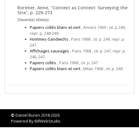
Rorimer, Anne, "Context as Context: Surveying the
Site", p. 229-273
Oeuvre(s) citée(s)
Papiers collés blanc et vert
, Anvers 1969 , cit. p 249,
repr. p. 248-249.
Hommes-Sandwichs
, Paris 1968 , cit. p. 249, repr. p.
247.
Affichages sauvages
, Paris 1968 , cit. p. 247, repr. p.
246, 247.
Papiers collés
, Paris 1968 , cit. p. 247.
Papiers collés blanc et vert
, Milan 1968 , cit. p. 249.
©
Daniel Buren 2018-2026
Powered By
BillWebStudio