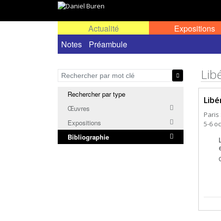
Actualité
Expositions
Notes
Préambule
Lib
Rechercher par type
Libé
Œuvres
Paris 
Expositions
5-6 o
Bibliographie