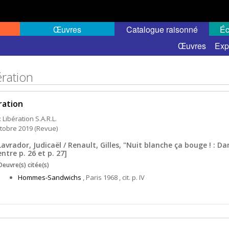
Œuvres
Catalogue raisonné
Éc
Œuvres
Exp
ération
ration
: Libération S.A.R.L.
ctobre 2019 (Revue)
Lavrador, Judicaël / Renault, Gilles, "Nuit blanche ça bouge ! : D
entre p. 26 et p. 27]
Oeuvre(s) citée(s)
Hommes-Sandwichs
, Paris 1968 , cit. p. IV