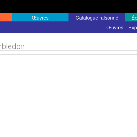
Œuvres
Catalogue raisonné
Éc
Œuvres
Exp
bledon