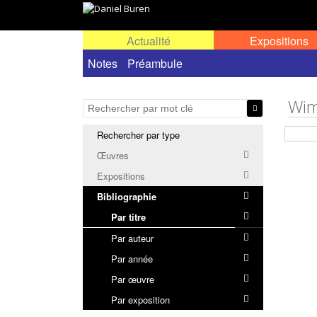
Actualité
Expositions
Notes
Préambule
Wim
Rechercher par type
Œuvres
Expositions
Bibliographie
Par titre
Par auteur
Par année
Par œuvre
Par exposition