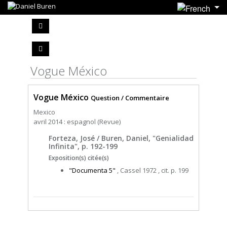
Vogue México
Vogue México
Question / Commentaire
Mexico
avril 2014 : espagnol (Revue)
Forteza, José / Buren, Daniel, "Genialidad
Infinita", p. 192-199
Exposition(s) citée(s)
"Documenta 5"
, Cassel 1972 , cit. p. 199