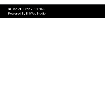
©
Daniel Buren 2018-2026
Powered By
BillWebStudio