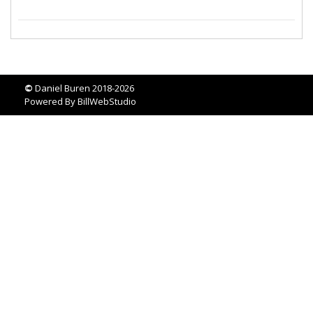
©
Daniel Buren 2018-2026
Powered By
BillWebStudio