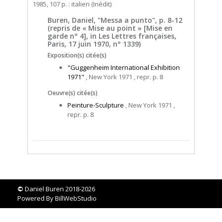
1985, 107 p. : italien (Inédit)
Buren, Daniel, "Messa a punto", p. 8-12
(repris de « Mise au point » [Mise en
garde n° 4], in Les Lettres françaises,
Paris, 17 juin 1970, n° 1339)
Exposition(s) citée(s)
"Guggenheim International Exhibition
1971"
, New York 1971 , repr. p. 8
Oeuvre(s) citée(s)
Peinture-Sculpture
, New York 1971 ,
repr. p. 8
©
Daniel Buren 2018-2026
Powered By
BillWebStudio