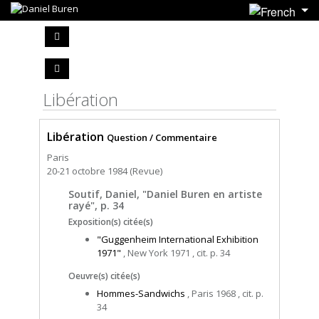
Libération
Libération
Question / Commentaire
Paris
20-21 octobre 1984 (Revue)
Soutif, Daniel, "Daniel Buren en artiste
rayé", p. 34
Exposition(s) citée(s)
"Guggenheim International Exhibition
1971"
, New York 1971 , cit. p. 34
Oeuvre(s) citée(s)
Hommes-Sandwichs
, Paris 1968 , cit. p.
34