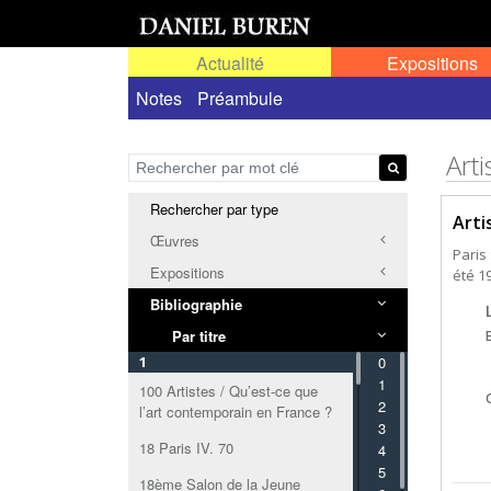
Actualité
Expositions
Notes
Préambule
Arti
Rechercher par type
Arti
Œuvres
Paris 
Expositions
été 1
Bibliographie
Par titre
1
0
1
100 Artistes / Qu’est-ce que
2
l’art contemporain en France ?
3
18 Paris IV. 70
4
5
18ème Salon de la Jeune