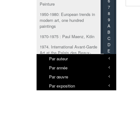
6
Peinture
7
8
1950-1980: European trends in
9
modern art, one hundred
A
paintings
B
1970-1975 : Paul Maenz, Köln
C
D
1974. International Avant-Garde
E
Art at the Palais des Beaux-
F
Arts
Par auteur
G
Par année
1996-2020 : 25 anni di
H
artecinema
I
Par œuvre
J
2
Par exposition
K
20th Century & Contemporary
L
Art Day Sale
M
N
25 ans d’art en France / 1960-
1985
O
P
3
Q
3e Salon international de
R
Galeries-pilotes Lausanne -
S