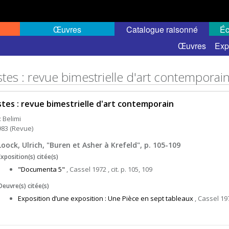
Œuvres
Catalogue raisonné
Éc
Œuvres
Exp
stes : revue bimestrielle d'art contemporai
stes : revue bimestrielle d'art contemporain
: Belimi
983 (Revue)
Loock, Ulrich, "Buren et Asher à Krefeld", p. 105-109
Exposition(s) citée(s)
"Documenta 5"
, Cassel 1972 , cit. p. 105, 109
Oeuvre(s) citée(s)
Exposition d’une exposition : Une Pièce en sept tableaux
, Cassel 1972