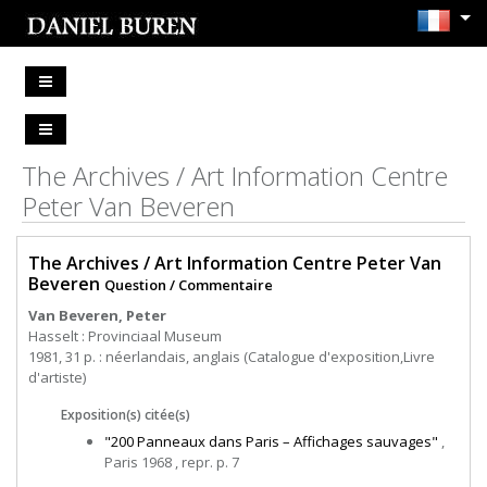
The Archives / Art Information Centre
Peter Van Beveren
The Archives / Art Information Centre Peter Van
Beveren
Question / Commentaire
Van Beveren, Peter
Hasselt : Provinciaal Museum
1981, 31 p. : néerlandais, anglais (Catalogue d'exposition,Livre
d'artiste)
Exposition(s) citée(s)
"200 Panneaux dans Paris – Affichages sauvages"
,
Paris 1968 , repr. p. 7