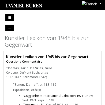
Künstler Lexikon von 1945 bis zur
Gegenwart
Künstler Lexikon von 1945 bis zur Gegenwart
Question / Commentaire
Thomas, Karin; De Vries, Gerd
Cologne : DuMont Buchverlag
1977, 343 p. : allemand (Livre)
"Buren, Daniel", p. 118-119
Exposition(s) citée(s)
"Guggenheim International Exhibition 1971"
, New
York 1971 , repr. p. 118
"Documenta 5"
, Cassel 1972 , cit. p. 119