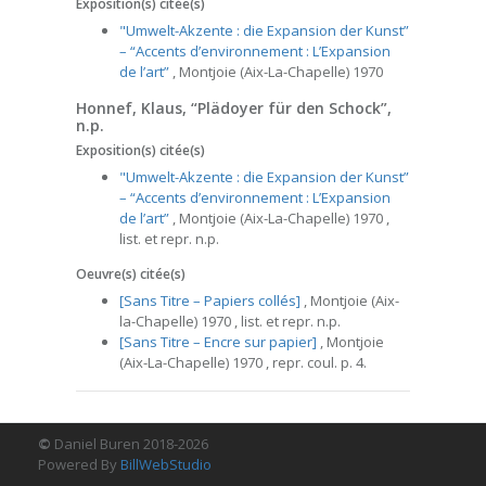
Exposition(s) citée(s)
"Umwelt-Akzente : die Expansion der Kunst”
– “Accents d’environnement : L’Expansion
de l’art”
, Montjoie (Aix-La-Chapelle) 1970
Honnef, Klaus, “Plädoyer für den Schock”,
n.p.
Exposition(s) citée(s)
"Umwelt-Akzente : die Expansion der Kunst”
– “Accents d’environnement : L’Expansion
de l’art”
, Montjoie (Aix-La-Chapelle) 1970 ,
list. et repr. n.p.
Oeuvre(s) citée(s)
[Sans Titre – Papiers collés]
, Montjoie (Aix-
la-Chapelle) 1970 , list. et repr. n.p.
[Sans Titre – Encre sur papier]
, Montjoie
(Aix-La-Chapelle) 1970 , repr. coul. p. 4.
©
Daniel Buren 2018-2026
Powered By
BillWebStudio