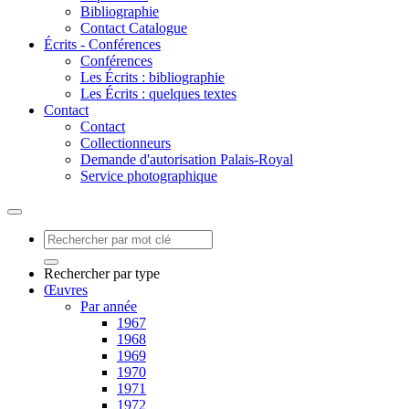
Bibliographie
Contact Catalogue
Écrits - Conférences
Conférences
Les Écrits : bibliographie
Les Écrits : quelques textes
Contact
Contact
Collectionneurs
Demande d'autorisation Palais-Royal
Service photographique
Rechercher par type
Œuvres
Par année
1967
1968
1969
1970
1971
1972