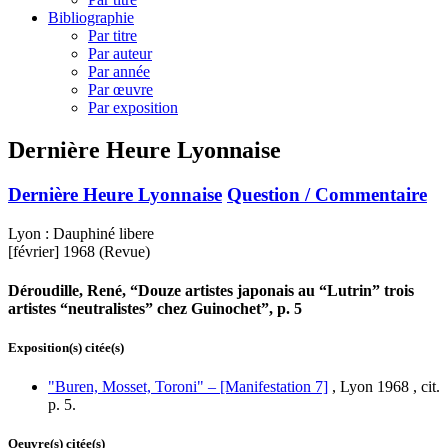
Bibliographie
Par titre
Par auteur
Par année
Par œuvre
Par exposition
Dernière Heure Lyonnaise
Dernière Heure Lyonnaise
Question / Commentaire
Lyon : Dauphiné libere
[février] 1968 (Revue)
Déroudille, René, “Douze artistes japonais au “Lutrin” trois
artistes “neutralistes” chez Guinochet”, p. 5
Exposition(s) citée(s)
"Buren, Mosset, Toroni" – [Manifestation 7]
, Lyon 1968 , cit.
p. 5.
Oeuvre(s) citée(s)