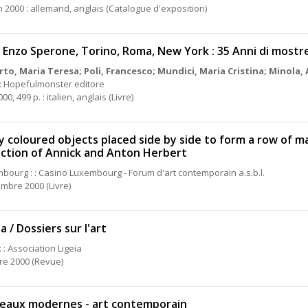
in 2000 : allemand, anglais (Catalogue d'exposition)
 Enzo Sperone, Torino, Roma, New York : 35 Anni di mostr
to, Maria Teresa; Poli, Francesco; Mundici, Maria Cristina; Minola,
 : Hopefulmonster editore
000, 499 p. : italien, anglais (Livre)
 coloured objects placed side by side to form a row of m
ection of Annick and Anton Herbert
bourg : : Casino Luxembourg - Forum d'art contemporain a.s.b.l.
mbre 2000 (Livre)
ia / Dossiers sur l'art
: : Association Ligeia
re 2000 (Revue)
eaux modernes - art contemporain