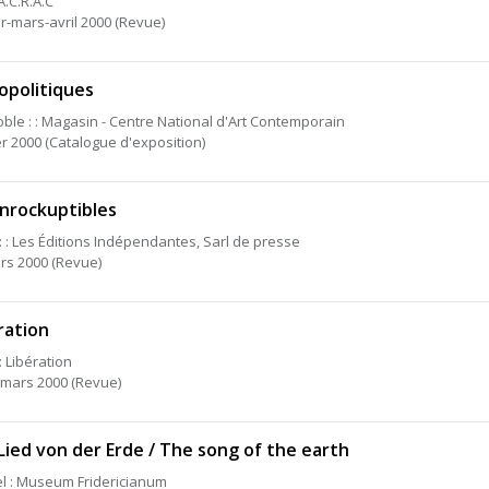
 A.C.R.A.C
er-mars-avril 2000 (Revue)
opolitiques
ble : : Magasin - Centre National d'Art Contemporain
er 2000 (Catalogue d'exposition)
Inrockuptibles
 : : Les Éditions Indépendantes, Sarl de presse
rs 2000 (Revue)
ration
: Libération
 mars 2000 (Revue)
Lied von der Erde / The song of the earth
l : Museum Fridericianum