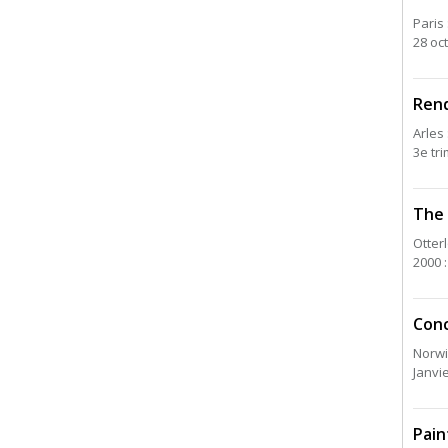
Paris 
28 oc
Rend
Arles
3e tri
The 
Otter
2000 :
Conc
Norwi
Janvi
Pain