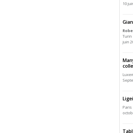
10 ju
Gian
Rober
Turin
juin 2
Many
coll
Luxem
Septe
Lige
Paris 
octob
Tabl