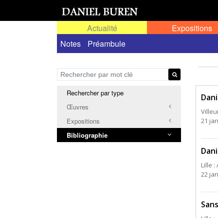
Actualité
Expositions
Notes
Préambule
Rechercher par type
Dani
Œuvres
Ville
21 jan
Expositions
Bibliographie
Dani
Lille
22 jan
Sans