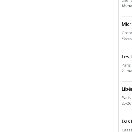
Lille :
févri
Micr
Greno
Févri
Les 
Paris
21 ma
Libé
Paris 
25-26
Das 
Casse