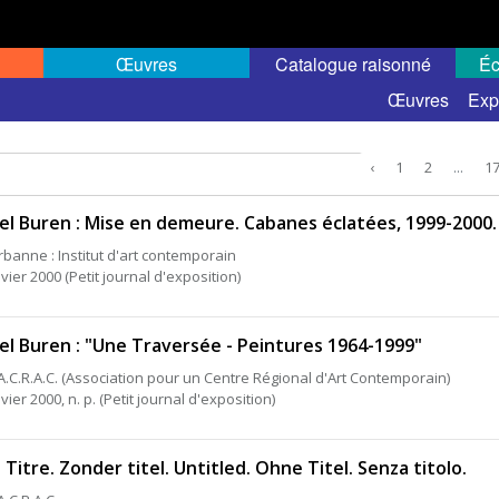
Œuvres
Catalogue raisonné
Éc
Œuvres
Exp
‹
1
2
...
1
el Buren : Mise en demeure. Cabanes éclatées, 1999-2000.
urbanne : Institut d'art contemporain
vier 2000 (Petit journal d'exposition)
el Buren : "Une Traversée - Peintures 1964-1999"
 : A.C.R.A.C. (Association pour un Centre Régional d'Art Contemporain)
vier 2000, n. p. (Petit journal d'exposition)
 Titre. Zonder titel. Untitled. Ohne Titel. Senza titolo.