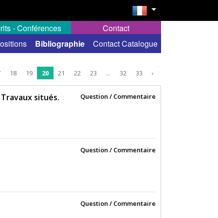
rits - Conférences
Contact
ositions
Bibliographie
Contact Catalogue
7
18
19
20
21
22
23
...
32
33
›
 Travaux situés.
Question / Commentaire
Question / Commentaire
Question / Commentaire