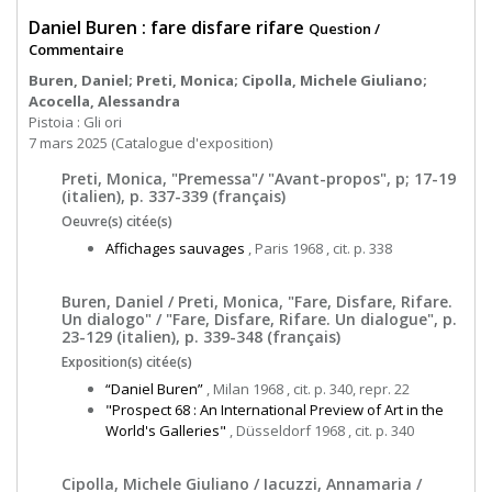
Daniel Buren : fare disfare rifare
Question /
Commentaire
Buren, Daniel; Preti, Monica; Cipolla, Michele Giuliano;
Acocella, Alessandra
Pistoia : Gli ori
7 mars 2025 (Catalogue d'exposition)
Preti, Monica, "Premessa"/ "Avant-propos", p; 17-19
(italien), p. 337-339 (français)
Oeuvre(s) citée(s)
Affichages sauvages
, Paris 1968 , cit. p. 338
Buren, Daniel / Preti, Monica, "Fare, Disfare, Rifare.
Un dialogo" / "Fare, Disfare, Rifare. Un dialogue", p.
23-129 (italien), p. 339-348 (français)
Exposition(s) citée(s)
“Daniel Buren”
, Milan 1968 , cit. p. 340, repr. 22
"Prospect 68 : An International Preview of Art in the
World's Galleries"
, Düsseldorf 1968 , cit. p. 340
Cipolla, Michele Giuliano / Iacuzzi, Annamaria /