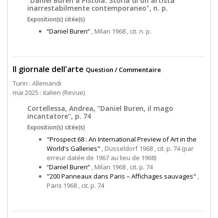
"Daniel Buren a Pistoia. Storia di un artista
inarrestabilmente contemporaneo", n. p.
Exposition(s) citée(s)
“Daniel Buren”
, Milan 1968 , cit. n. p.
Il giornale dell'arte
Question / Commentaire
Turin : Allemandi
mai 2025 : italien (Revue)
Cortellessa, Andrea, "Daniel Buren, il mago
incantatore", p. 74
Exposition(s) citée(s)
"Prospect 68 : An International Preview of Art in the
World's Galleries"
, Düsseldorf 1968 , cit. p. 74 (par
erreur datée de 1967 au lieu de 1968)
“Daniel Buren”
, Milan 1968 , cit. p. 74
"200 Panneaux dans Paris – Affichages sauvages"
,
Paris 1968 , cit. p. 74