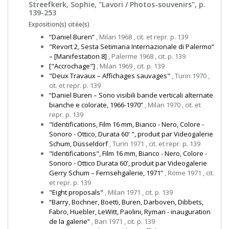
Streefkerk, Sophie, "Lavori / Photos-souvenirs", p.
139-253
Exposition(s) citée(s)
“Daniel Buren”
, Milan 1968 , cit. et repr. p. 139
"Revort 2, Sesta Setimana Internazionale di Palermo”
– [Manifestation 8]
, Palerme 1968 , cit. p. 139
["Accrochage"]
, Milan 1969 , cit. p. 139
"Deux Travaux – Affichages sauvages"
, Turin 1970 ,
cit. et repr. p. 139
“Daniel Buren – Sono visibili bande verticali alternate
bianche e colorate, 1966-1970”
, Milan 1970 , cit. et
repr. p. 139
"Identifications, Film 16 mm, Bianco - Nero, Colore -
Sonoro - Ottico, Durata 60' ", produit par Videogalerie
Schum, Düsseldorf
, Turin 1971 , cit. et repr. p. 139
"Identifications", Film 16 mm, Bianco - Nero, Colore -
Sonoro - Ottico Durata 60', produit par Videogalerie
Gerry Schum – Fernsehgalerie, 1971”
, Rome 1971 , cit.
et repr. p. 139
"Eight proposals"
, Milan 1971 , cit. p. 139
“Barry, Bochner, Boetti, Buren, Darboven, Dibbets,
Fabro, Huebler, LeWitt, Paolini, Ryman - inauguration
de la galerie”
, Bari 1971 , cit. p. 139