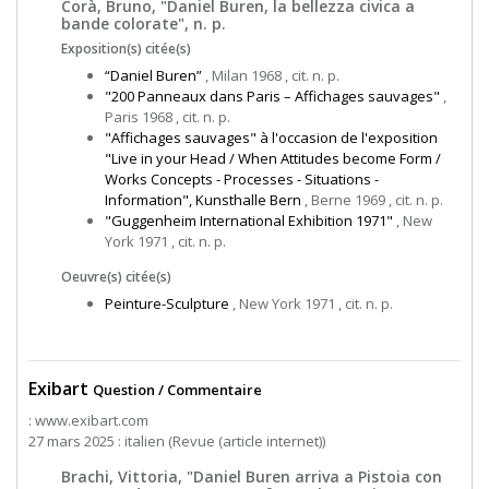
Corà, Bruno, "Daniel Buren, la bellezza civica a
bande colorate", n. p.
Exposition(s) citée(s)
“Daniel Buren”
, Milan 1968 , cit. n. p.
"200 Panneaux dans Paris – Affichages sauvages"
,
Paris 1968 , cit. n. p.
"Affichages sauvages" à l'occasion de l'exposition
"Live in your Head / When Attitudes become Form /
Works Concepts - Processes - Situations -
Information", Kunsthalle Bern
, Berne 1969 , cit. n. p.
"Guggenheim International Exhibition 1971"
, New
York 1971 , cit. n. p.
Oeuvre(s) citée(s)
Peinture-Sculpture
, New York 1971 , cit. n. p.
Exibart
Question / Commentaire
: www.exibart.com
27 mars 2025 : italien (Revue (article internet))
Brachi, Vittoria, "Daniel Buren arriva a Pistoia con