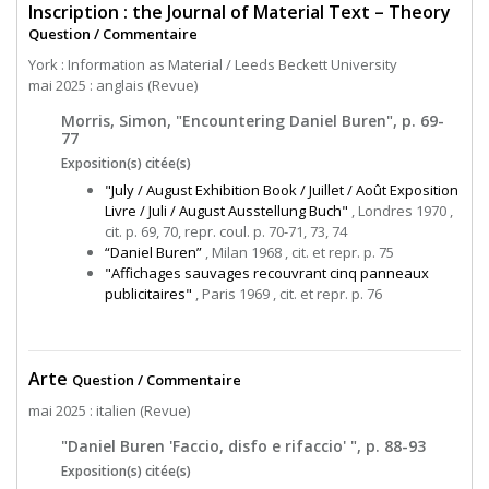
Inscription : the Journal of Material Text – Theory
Question / Commentaire
York : Information as Material / Leeds Beckett University
mai 2025 : anglais (Revue)
Morris, Simon, "Encountering Daniel Buren", p. 69-
77
Exposition(s) citée(s)
"July / August Exhibition Book / Juillet / Août Exposition
Livre / Juli / August Ausstellung Buch"
, Londres 1970 ,
cit. p. 69, 70, repr. coul. p. 70-71, 73, 74
“Daniel Buren”
, Milan 1968 , cit. et repr. p. 75
"Affichages sauvages recouvrant cinq panneaux
publicitaires"
, Paris 1969 , cit. et repr. p. 76
Arte
Question / Commentaire
mai 2025 : italien (Revue)
"Daniel Buren 'Faccio, disfo e rifaccio' ", p. 88-93
Exposition(s) citée(s)