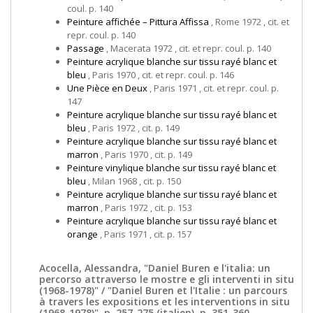
coul. p. 140
Peinture affichée – Pittura Affissa
, Rome 1972 , cit. et
repr. coul. p. 140
Passage
, Macerata 1972 , cit. et repr. coul. p. 140
Peinture acrylique blanche sur tissu rayé blanc et
bleu
, Paris 1970 , cit. et repr. coul. p. 146
Une Pièce en Deux
, Paris 1971 , cit. et repr. coul. p.
147
Peinture acrylique blanche sur tissu rayé blanc et
bleu
, Paris 1972 , cit. p. 149
Peinture acrylique blanche sur tissu rayé blanc et
marron
, Paris 1970 , cit. p. 149
Peinture vinylique blanche sur tissu rayé blanc et
bleu
, Milan 1968 , cit. p. 150
Peinture acrylique blanche sur tissu rayé blanc et
marron
, Paris 1972 , cit. p. 153
Peinture acrylique blanche sur tissu rayé blanc et
orange
, Paris 1971 , cit. p. 157
Acocella, Alessandra, "Daniel Buren e l'italia: un
percorso attraverso le mostre e gli interventi in situ
(1968-1978)" / "Daniel Buren et l'Italie : un parcours
à travers les expositions et les interventions in situ
(1968-1978)", p. 257-275 (italien), p. 351-360