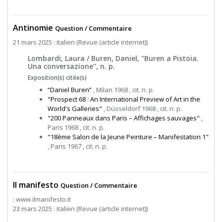
Antinomie
Question / Commentaire
21 mars 2025 : italien (Revue (article internet))
Lombardi, Laura / Buren, Daniel, "Buren a Pistoia.
Una conversazione", n. p.
Exposition(s) citée(s)
“Daniel Buren”
, Milan 1968 , cit. n. p.
"Prospect 68 : An International Preview of Art in the
World's Galleries"
, Düsseldorf 1968 , cit. n. p.
"200 Panneaux dans Paris – Affichages sauvages"
,
Paris 1968 , cit. n. p.
"18ème Salon de la Jeune Peinture – Manifestation 1"
, Paris 1967 , cit. n. p.
Il manifesto
Question / Commentaire
: www.ilmanifesto.it
23 mars 2025 : italien (Revue (article internet))