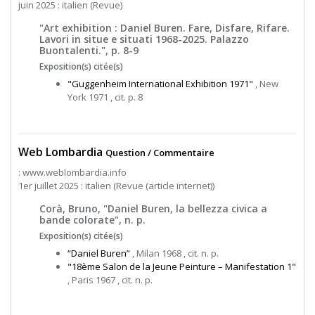
juin 2025 : italien (Revue)
"Art exhibition : Daniel Buren. Fare, Disfare, Rifare.
Lavori in situe e situati 1968-2025. Palazzo
Buontalenti.", p. 8-9
Exposition(s) citée(s)
"Guggenheim International Exhibition 1971"
, New
York 1971 , cit. p. 8
Web Lombardia
Question / Commentaire
: www.weblombardia.info
1er juillet 2025 : italien (Revue (article internet))
Corà, Bruno, "Daniel Buren, la bellezza civica a
bande colorate", n. p.
Exposition(s) citée(s)
“Daniel Buren”
, Milan 1968 , cit. n. p.
"18ème Salon de la Jeune Peinture – Manifestation 1"
, Paris 1967 , cit. n. p.