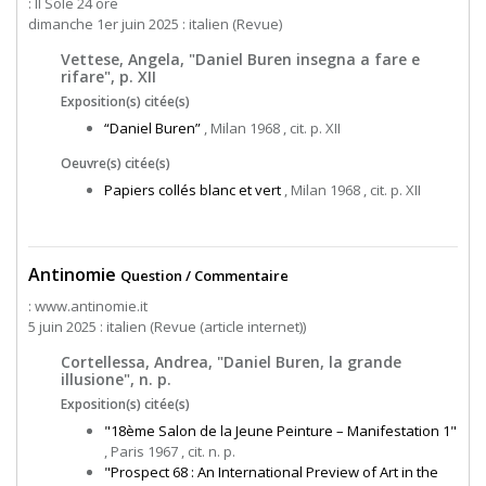
: Il Sole 24 ore
dimanche 1er juin 2025 : italien (Revue)
Vettese, Angela, "Daniel Buren insegna a fare e
rifare", p. XII
Exposition(s) citée(s)
“Daniel Buren”
, Milan 1968 , cit. p. XII
Oeuvre(s) citée(s)
Papiers collés blanc et vert
, Milan 1968 , cit. p. XII
Antinomie
Question / Commentaire
: www.antinomie.it
5 juin 2025 : italien (Revue (article internet))
Cortellessa, Andrea, "Daniel Buren, la grande
illusione", n. p.
Exposition(s) citée(s)
"18ème Salon de la Jeune Peinture – Manifestation 1"
, Paris 1967 , cit. n. p.
"Prospect 68 : An International Preview of Art in the