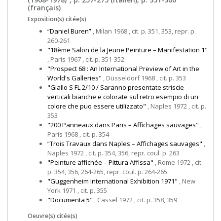
(français)
Exposition(s) citée(s)
“Daniel Buren”
, Milan 1968 , cit. p. 351, 353, repr. p.
260-261
"18ème Salon de la Jeune Peinture – Manifestation 1"
, Paris 1967 , cit. p. 351-352
"Prospect 68 : An International Preview of Art in the
World's Galleries"
, Düsseldorf 1968 , cit. p. 353
"Giallo S FL 2/10 / Saranno presentate striscie
verticali bianche e colorate sul retro esempio di un
colore che puo essere utilizzato"
, Naples 1972 , cit. p.
353
"200 Panneaux dans Paris – Affichages sauvages"
,
Paris 1968 , cit. p. 354
“Trois Travaux dans Naples – Affichages sauvages"
,
Naples 1972 , cit. p. 354, 356, repr. coul. p. 263
"Peinture affichée – Pittura Affissa"
, Rome 1972 , cit.
p. 354, 356, 264-265, repr. coul. p. 264-265
"Guggenheim International Exhibition 1971"
, New
York 1971 , cit. p. 355
"Documenta 5"
, Cassel 1972 , cit. p. 358, 359
Oeuvre(s) citée(s)