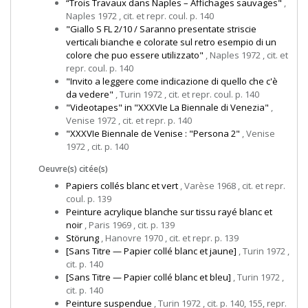
“Trois Travaux dans Naples – Affichages sauvages"
,
Naples 1972 , cit. et repr. coul. p. 140
"Giallo S FL 2/10 / Saranno presentate striscie
verticali bianche e colorate sul retro esempio di un
colore che puo essere utilizzato"
, Naples 1972 , cit. et
repr. coul. p. 140
"Invito a leggere come indicazione di quello che c'è
da vedere"
, Turin 1972 , cit. et repr. coul. p. 140
"Videotapes" in "XXXVIe La Biennale di Venezia"
,
Venise 1972 , cit. et repr. p. 140
"XXXVIe Biennale de Venise : "Persona 2"
, Venise
1972 , cit. p. 140
Oeuvre(s) citée(s)
Papiers collés blanc et vert
, Varèse 1968 , cit. et repr.
coul. p. 139
Peinture acrylique blanche sur tissu rayé blanc et
noir
, Paris 1969 , cit. p. 139
Störung
, Hanovre 1970 , cit. et repr. p. 139
[Sans Titre — Papier collé blanc et jaune]
, Turin 1972 ,
cit. p. 140
[Sans Titre — Papier collé blanc et bleu]
, Turin 1972 ,
cit. p. 140
Peinture suspendue
, Turin 1972 , cit. p. 140, 155, repr.