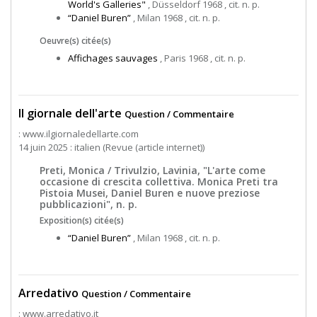
World's Galleries"
, Düsseldorf 1968 , cit. n. p.
“Daniel Buren”
, Milan 1968 , cit. n. p.
Oeuvre(s) citée(s)
Affichages sauvages
, Paris 1968 , cit. n. p.
Il giornale dell'arte
Question / Commentaire
: www.ilgiornaledellarte.com
14 juin 2025 : italien (Revue (article internet))
Preti, Monica / Trivulzio, Lavinia, "L'arte come
occasione di crescita collettiva. Monica Preti tra
Pistoia Musei, Daniel Buren e nuove preziose
pubblicazioni", n. p.
Exposition(s) citée(s)
“Daniel Buren”
, Milan 1968 , cit. n. p.
Arredativo
Question / Commentaire
: www.arredativo.it