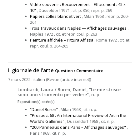
Vidéo-souvenir : Recouvrement – Effacement : 45 x
10”
, Düsseldorf 1971 , cit. p. 356, repr. p. 269
Papiers collés blanc et vert
, Milan 1968 , repr. p. 260-
261
Trois Travaux dans Naples — Affichages sauvages
,
Naples 1972 , cit. et repr. coul. p. 263
Peinture affichée – Pittura Affissa
, Rome 1972 , cit. et
repr. coul. p. 264-265
Il giornale dell'arte
Question / Commentaire
7 mars 2025 : italien (Revue (article internet))
Lombardi, Laura / Buren, Daniel, "Le mie strisce
sono uno strumento per vedere", n. p.
Exposition(s) citée(s)
“Daniel Buren”
, Milan 1968 , cit. n. p.
"Prospect 68 : An International Preview of Art in the
World's Galleries"
, Düsseldorf 1968 , cit. n. p.
"200 Panneaux dans Paris – Affichages sauvages"
,
Paris 1968 , cit. n. p.