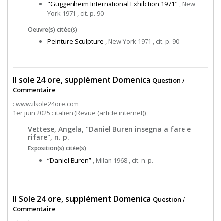
"Guggenheim International Exhibition 1971"
, New
York 1971 , cit. p. 90
Oeuvre(s) citée(s)
Peinture-Sculpture
, New York 1971 , cit. p. 90
Il sole 24 ore, supplément Domenica
Question /
Commentaire
: www.ilsole24ore.com
1er juin 2025 : italien (Revue (article internet))
Vettese, Angela, "Daniel Buren insegna a fare e
rifare", n. p.
Exposition(s) citée(s)
“Daniel Buren”
, Milan 1968 , cit. n. p.
Il Sole 24 ore, supplément Domenica
Question /
Commentaire