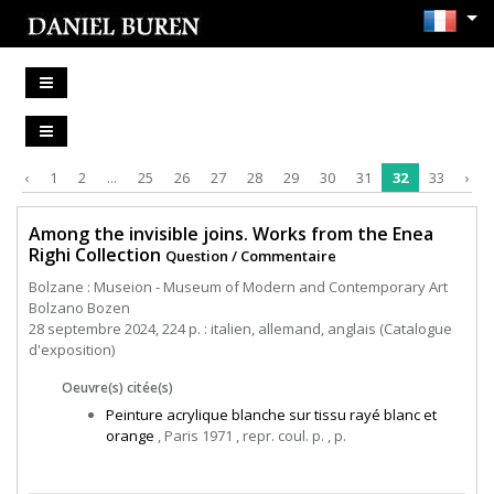
‹
1
2
...
25
26
27
28
29
30
31
32
33
›
Among the invisible joins. Works from the Enea
Righi Collection
Question / Commentaire
Bolzane : Museion - Museum of Modern and Contemporary Art
Bolzano Bozen
28 septembre 2024, 224 p. : italien, allemand, anglais (Catalogue
d'exposition)
Oeuvre(s) citée(s)
Peinture acrylique blanche sur tissu rayé blanc et
orange
, Paris 1971 , repr. coul. p. , p.