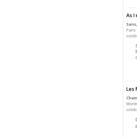
As I
Sans
Paris
octob
Les 
Chamb
Montr
octob