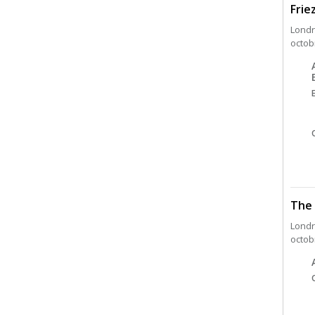
Frie
Londre
octob
The 
Lond
octob