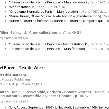
"18ème Salon de la Jeune Peinture” – Manifestation 2
, Paris 1967 , ci
"Manifestation 3"
, Paris 1967 , cit. p. 47
"Cinquième Biennale de Paris" – Manifestation 4
, Paris 1967 , cit. p. 
"Daniel Buren, Olivier Mosset, Niele Toroni" – [Manifestation 5]
, Pari
"Buren o Toroni o Chichessia / Buren ou Toroni ou N’Importe qui" – [
Tillier, Bertrand, "Créer collectivement", p. 49-51
Exposition(s) citée(s)
"18ème Salon de la Jeune Peinture – Manifestation 1"
, Paris 1967 , ci
"18ème Salon de la Jeune Peinture” – Manifestation 2
, Paris 1967 , ci
el Buren - Textile Works
vecchia, Barbara
 : Mousse Publishing
e 2014, 80 p. : italien, anglais
Buren, Daniel / Casavecchia, Barbara / Honoré, Vincent, "Daniel 
con Barbara Casavecchia e Vincent Honoré", p. 10-47
Exposition(s) citée(s)
"July, August, September 1969 / Juillet, Août, Septembre 1969 / Juli, 