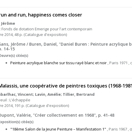
 run and run, happiness comes closer
, Jérôme
 : Fonds de dotation Emerige pour l'art contemporain
re 2014, 48 p. (Catalogue d'exposition)
Sans, Jérôme / Buren, Daniel, "Daniel Buren : Peinture acrylique b
p. 14-15
Oeuvre(s) citée(s)
Peinture acrylique blanche sur tissu rayé blanc et noir
, Paris 1971 , c
Malassis, une coopérative de peintres toxiques (1968-198
arlhac, Vincent; Lavin, Amélie; Tillier, Bertrand
euil : L'échappée
re 2014, 191 p. (Catalogue d'exposition)
Dupont, Valérie, "Créer collectivement en 1968", p. 41-48
Exposition(s) citée(s)
"18ème Salon de la Jeune Peinture – Manifestation 1"
, Paris 1967 , ci