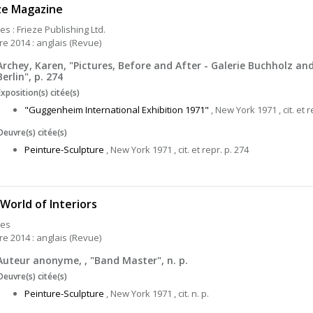
ze Magazine
s : Frieze Publishing Ltd.
re 2014 : anglais (Revue)
Archey, Karen, "Pictures, Before and After - Galerie Buchholz an
Berlin", p. 274
Exposition(s) citée(s)
"Guggenheim International Exhibition 1971"
, New York 1971 , cit. et r
Oeuvre(s) citée(s)
Peinture-Sculpture
, New York 1971 , cit. et repr. p. 274
World of Interiors
res
re 2014 : anglais (Revue)
Auteur anonyme, , "Band Master", n. p.
Oeuvre(s) citée(s)
Peinture-Sculpture
, New York 1971 , cit. n. p.