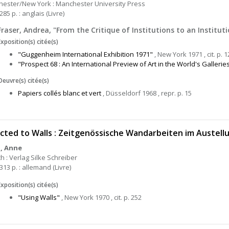
ester/New York : Manchester University Press
285 p. : anglais (Livre)
Fraser, Andrea, "From the Critique of Institutions to an Instituti
Exposition(s) citée(s)
"Guggenheim International Exhibition 1971"
, New York 1971 , cit. p. 1
"Prospect 68 : An International Preview of Art in the World's Gallerie
Oeuvre(s) citée(s)
Papiers collés blanc et vert
, Düsseldorf 1968 , repr. p. 15
cted to Walls : Zeitgenössische Wandarbeiten im Austel
h, Anne
h : Verlag Silke Schreiber
313 p. : allemand (Livre)
Exposition(s) citée(s)
"Using Walls"
, New York 1970 , cit. p. 252