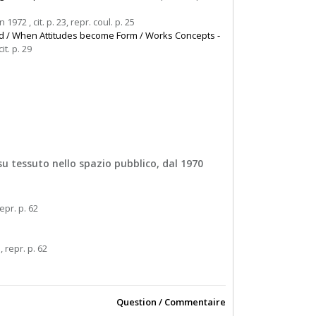
n 1972 , cit. p. 23, repr. coul. p. 25
ead / When Attitudes become Form / Works Concepts -
it. p. 29
 su tessuto nello spazio pubblico, dal 1970
repr. p. 62
, repr. p. 62
Question / Commentaire