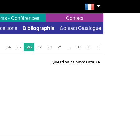
rits - Conférences
Contact
ositions
Bibliographie
Contact Catalogue
3
24
25
26
27
28
29
...
32
33
›
Question / Commentaire