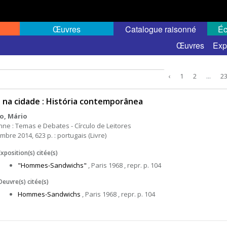
Œuvres
Catalogue raisonné
Éc
Œuvres
Exp
‹
1
2
...
2
 na cidade : História contemporânea
o, Mário
nne : Temas e Debates - Círculo de Leitores
bre 2014, 623 p. : portugais (Livre)
Exposition(s) citée(s)
"Hommes-Sandwichs"
, Paris 1968 , repr. p. 104
Oeuvre(s) citée(s)
Hommes-Sandwichs
, Paris 1968 , repr. p. 104