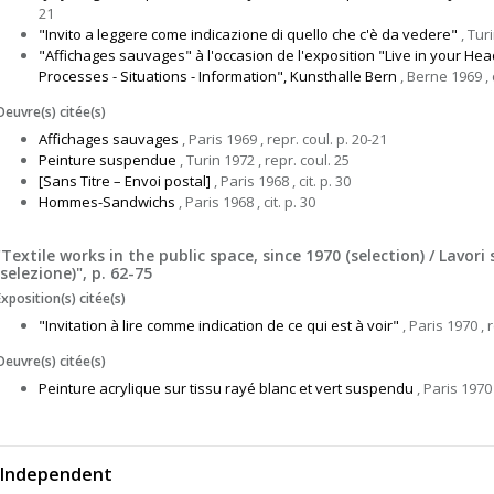
21
"Invito a leggere come indicazione di quello che c'è da vedere"
, Turi
"Affichages sauvages" à l'occasion de l'exposition "Live in your H
Processes - Situations - Information", Kunsthalle Bern
, Berne 1969 , c
Oeuvre(s) citée(s)
Affichages sauvages
, Paris 1969 , repr. coul. p. 20-21
Peinture suspendue
, Turin 1972 , repr. coul. 25
[Sans Titre – Envoi postal]
, Paris 1968 , cit. p. 30
Hommes-Sandwichs
, Paris 1968 , cit. p. 30
"Textile works in the public space, since 1970 (selection) / Lavori
(selezione)", p. 62-75
Exposition(s) citée(s)
"Invitation à lire comme indication de ce qui est à voir"
, Paris 1970 , 
Oeuvre(s) citée(s)
Peinture acrylique sur tissu rayé blanc et vert suspendu
, Paris 1970 
 Independent