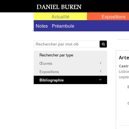
Actualité
Expositions
Notes
Préambule
Rechercher par type
Arte
Œuvres
Caeir
Lisbo
Expositions
septem
Bibliographie