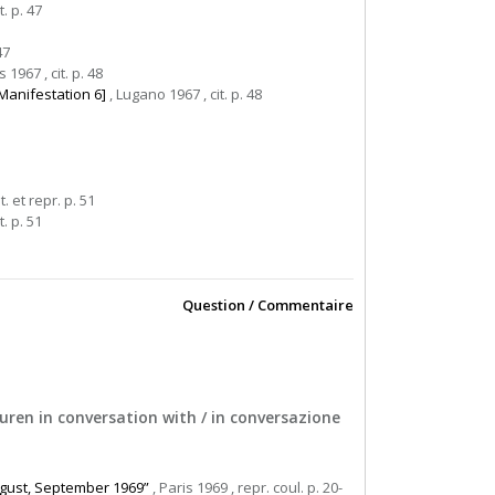
t. p. 47
47
s 1967 , cit. p. 48
Manifestation 6]
, Lugano 1967 , cit. p. 48
t. et repr. p. 51
t. p. 51
Question / Commentaire
Buren in conversation with / in conversazione
August, September 1969”
, Paris 1969 , repr. coul. p. 20-