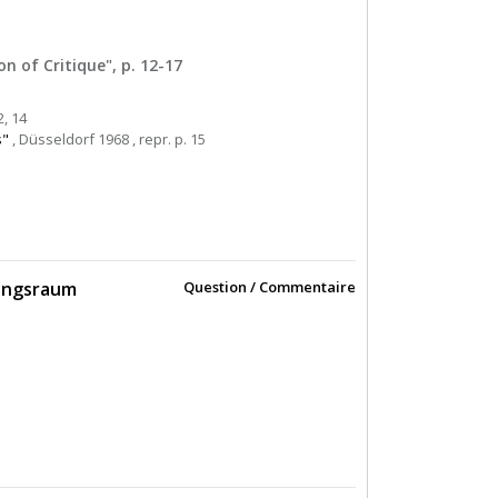
on of Critique", p. 12-17
2, 14
s"
, Düsseldorf 1968 , repr. p. 15
lungsraum
Question / Commentaire