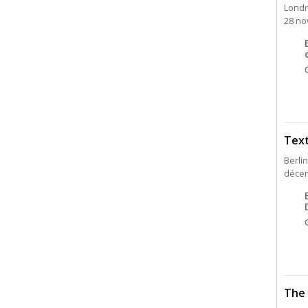
Londr
28 nov
Text
Berlin
décem
The 