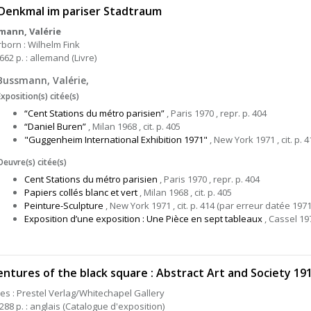
Denkmal im pariser Stadtraum
mann, Valérie
born : Wilhelm Fink
662 p. : allemand (Livre)
Bussmann, Valérie,
Exposition(s) citée(s)
“Cent Stations du métro parisien”
, Paris 1970 , repr. p. 404
“Daniel Buren”
, Milan 1968 , cit. p. 405
"Guggenheim International Exhibition 1971"
, New York 1971 , cit. p. 4
Oeuvre(s) citée(s)
Cent Stations du métro parisien
, Paris 1970 , repr. p. 404
Papiers collés blanc et vert
, Milan 1968 , cit. p. 405
Peinture-Sculpture
, New York 1971 , cit. p. 414 (par erreur datée 1971
Exposition d’une exposition : Une Pièce en sept tableaux
, Cassel 1972
ntures of the black square : Abstract Art and Society 19
es : Prestel Verlag/Whitechapel Gallery
288 p. : anglais (Catalogue d'exposition)