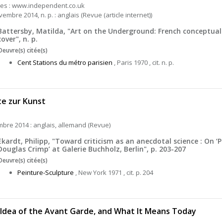
es : www.independent.co.uk
embre 2014, n. p. : anglais (Revue (article internet))
Battersby, Matilda, "Art on the Underground: French conceptua
cover", n. p.
Oeuvre(s) citée(s)
Cent Stations du métro parisien
, Paris 1970 , cit. n. p.
e zur Kunst
bre 2014 : anglais, allemand (Revue)
Ekardt, Philipp, "Toward criticism as an anecdotal science : On ‘P
Douglas Crimp’ at Galerie Buchholz, Berlin", p. 203-207
Oeuvre(s) citée(s)
Peinture-Sculpture
, New York 1971 , cit. p. 204
Idea of the Avant Garde, and What It Means Today